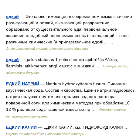
едкий
— Это слово, имеющее в современном языке значение
разъедающий и резкий, вызывающий раздражение ,
образовано от существительного ъда; первоначальное
значение съедобный переосмыслилось в съедающий – ведь
различные химические (а прилагательное едкий… …
Этимологический словарь русского языка Крылова
едкий
— gailus statusas T sritis chemija apibrėžtis Aštrus,
šarminis. atitikmenys: angl. caustic rus. едкий …
Chemijos terminų
aiškinamasis žodynas
ЕДКИЙ НАТРИЙ
— Natrium hydrooxydatum fusum. Синоним:
каустическая сода. Состав и свойства. Едкий натрий гидроокись
натрия получают путем электролиза водного раствора
поваренной соли или химическим методом при обработке 10
12 % раствора соды гашеной известью пр …
Отечественные
ветеринарные препараты
ЕДКИЙ КАЛИЙ
— ЕДКИЙ КАЛИЙ, см. ГИДРОКСИД КАЛИЯ …
Научно-технический энциклопедический словарь