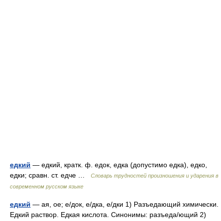
едкий
— едкий, кратк. ф. едок, едка (допустимо едка), едко,
едки; сравн. ст. едче …
Словарь трудностей произношения и ударения в
современном русском языке
едкий
— ая, ое; е/док, е/дка, е/дки 1) Разъедающий химически.
Едкий раствор. Едкая кислота. Синонимы: разъеда/ющий 2)