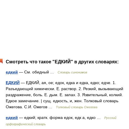
Смотреть что такое "ЕДКИЙ" в других словарях:
едкий
— См. обидный …
Словарь синонимов
ЕДКИЙ
— ЕДКИЙ, ая, ое; едок, едка и едка, едко; едче. 1.
Разъедающий химически. Е. раствор. 2. Резкий, вызывающий
раздражение, боль. Е. дым. Е. запах. 3. Язвительный, колкий.
Едкое замечание. | сущ. едкость, и, жен. Толковый словарь
Ожегова. С.И. Ожегов …
Толковый словарь Ожегова
едкий
— едкий; кратк. форма едок, едк а, едко …
Русский
орфографический словарь