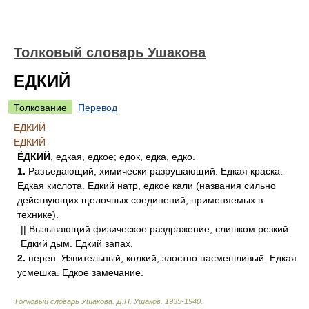
Толковый словарь Ушакова
ЕДКИЙ
Толкование
Перевод
ЕДКИЙ
ЕДКИЙ
Е́ДКИЙ
, едкая, едкое; едок, едка, едко.
1.
Разъедающий, химически разрушающий. Едкая краска.
Едкая кислота. Едкий натр, едкое кали (названия сильно
действующих щелочных соединений, применяемых в
технике).
|| Вызывающий физическое раздражение, слишком резкий.
Едкий дым. Едкий запах.
2.
перен. Язвительный, колкий, злостно насмешливый. Едкая
усмешка. Едкое замечание.
Толковый словарь Ушакова
.
Д.Н. Ушаков.
1935-1940
.