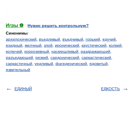
.
Игры ⚽
Нужно решить контрольную?
Синонимы
:
архилохический
,
въедливый
,
въедчивый
,
горький
,
едучий
,
ехидный
,
желчный
,
злой
,
иронический
,
каустический
,
колкий
,
колючий
,
коррозивный
,
насмешливый
,
раздражающий
,
разъедающий
,
резкий
,
сардонический
,
саркастический
,
саркастичный
,
уедливый
,
фагеденический
,
ядовитый
,
язвительный
ЕДИНЫЙ
ЕДКОСТЬ