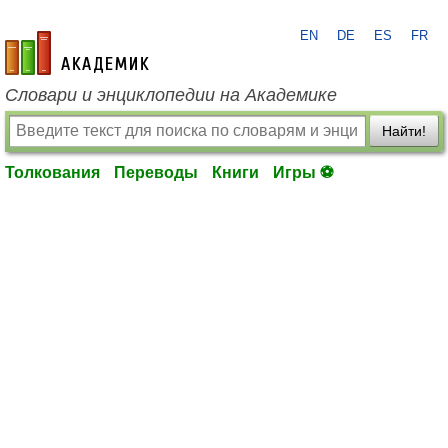
EN
DE
ES
FR
academic.ru
Словари и энциклопедии на Академике
Найти!
Толкования
Переводы
Книги
Игры ⚽