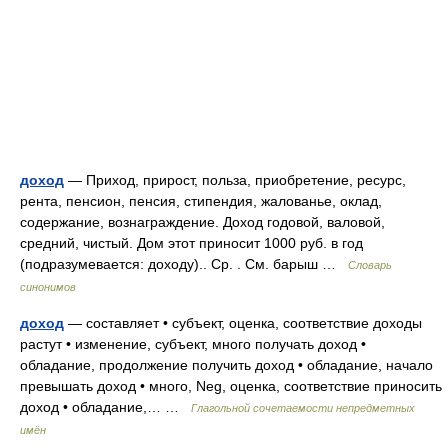
доход
— Приход, прирост, польза, приобретение, ресурс,
рента, пенсион, пенсия, стипендия, жалованье, оклад,
содержание, вознаграждение. Доход годовой, валовой,
средний, чистый. Дом этот приносит 1000 руб. в год
(подразумевается: доходу).. Ср. . См. барыш …
Словарь
синонимов
доход
— составляет • субъект, оценка, соответствие доходы
растут • изменение, субъект, много получать доход •
обладание, продолжение получить доход • обладание, начало
превышать доход • много, Neg, оценка, соответствие приносить
доход • обладание,… …
Глагольной сочетаемости непредметных
имён