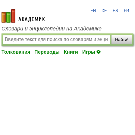
EN
DE
ES
FR
academic.ru
Словари и энциклопедии на Академике
Найти!
Толкования
Переводы
Книги
Игры ⚽