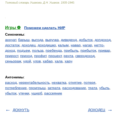
Толковый словарь Ушакова
.
Д.Н. Ушаков.
1935-1940
.
.
Игры ⚽
Поможем сделать НИР
Синонимы
:
аннуат
,
барыш
,
выгода
,
выручка
,
дивиденд
,
добыток
,
допдоход
,
достаток
,
доходец
,
доходишко
,
калым
,
навар
,
нагар
,
нетто-
доход
,
подъем
,
польза
,
пребенда
,
прибыль
,
прибыток
,
привар
,
прирост
,
приход
,
профит
,
процент
,
рента
,
сверхдоход
,
сеньораж
,
удой
,
улов
,
хабар
,
хала
,
харч
Антонимы
:
расход
,
нерентабельность
,
нехватка
,
отнятие
,
потеря
,
потребление
,
проигрыш
,
затрата
,
расходование
,
трата
,
убыль
,
убыток
,
утечки
,
ущерб
,
рассеяние
ДОХНУТЬ
ДОХОДЕЦ