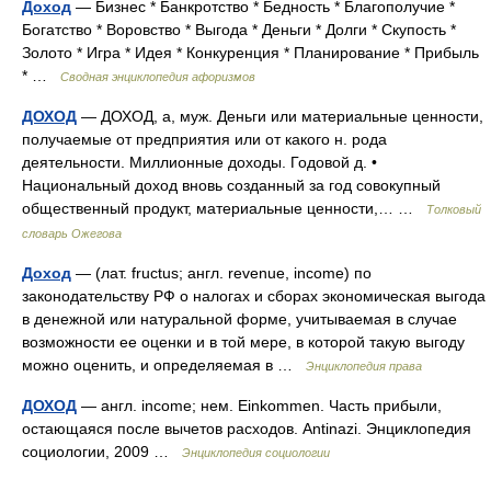
Доход
— Бизнес * Банкротство * Бедность * Благополучие *
Богатство * Воровство * Выгода * Деньги * Долги * Скупость *
Золото * Игра * Идея * Конкуренция * Планирование * Прибыль
* …
Сводная энциклопедия афоризмов
ДОХОД
— ДОХОД, а, муж. Деньги или материальные ценности,
получаемые от предприятия или от какого н. рода
деятельности. Миллионные доходы. Годовой д. •
Национальный доход вновь созданный за год совокупный
общественный продукт, материальные ценности,… …
Толковый
словарь Ожегова
Доход
— (лат. fructus; англ. revenue, income) по
законодательству РФ о налогах и сборах экономическая выгода
в денежной или натуральной форме, учитываемая в случае
возможности ее оценки и в той мере, в которой такую выгоду
можно оценить, и определяемая в …
Энциклопедия права
ДОХОД
— англ. income; нем. Einkommen. Часть прибыли,
остающаяся после вычетов расходов. Antinazi. Энциклопедия
социологии, 2009 …
Энциклопедия социологии