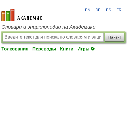
EN
DE
ES
FR
academic.ru
Словари и энциклопедии на Академике
Найти!
Толкования
Переводы
Книги
Игры ⚽