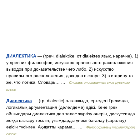
ДИАЛЕКТИКА
— (греч. dialektike, от dialektes язык, наречие). 1)
у древних философов, искусство правильного расположения
выводов при доказательстве чего либо. 2) искусство
правильного расположения, доводов в споре. 3) в старину то
же, что логика. Словарь… …
Словарь иностранных слов русского
языка
Диалектика
— (гр. dialectic) алғашқыда, ертедегі Грекияда,
логикалық аргументация (дәлелдеме) әдісі. Көне грек
ойшылдары диалектика деп талас жүргізу өнерін, дискуссияда
жоққа шығару тәсілін, үғымдарды үнемі бағалау (саралау)
әдісін түсінген. Ақиқатты қарама… …
Философиялық терминдердің
сөздігі