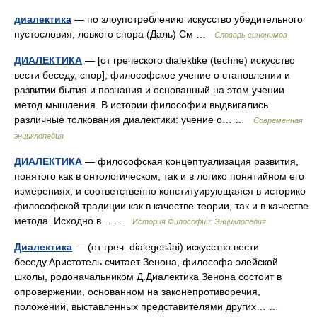
диалектика
— по злоупотреблению искусство убедительного
пустословия, ловкого спора (Даль) См …
Словарь синонимов
ДИАЛЕКТИКА
— [от греческого dialektike (techne) искусство
вести беседу, спор], философское учение о становлении и
развитии бытия и познания и основанный на этом учении
метод мышления. В истории философии выдвигались
различные толкования диалектики: учение о… …
Современная
энциклопедия
ДИАЛЕКТИКА
— философская концептуализация развития,
понятого как в онтологическом, так и в логико понятийном его
измерениях, и соответственно конституирующаяся в историко
философской традиции как в качестве теории, так и в качестве
метода. Исходно в… …
История Философии: Энциклопедия
Диалектика
— (от греч. dialegesJai) искусство вести
беседу.Аристотель считает Зенона, философа элейской
школы, родоначальником Д.Диалектика Зенона состоит в
опровержении, основанном на законепротиворечия,
положений, выставленных представителями других… …