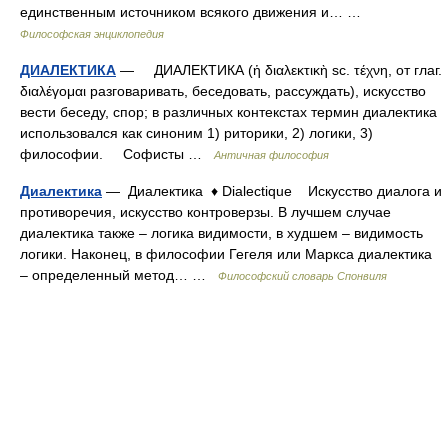
единственным источником всякого движения и… …
Философская энциклопедия
ДИАЛЕКТИКА
— ДИАЛЕКТИКА (ἡ διαλεκτικὴ sc. τέχνη, от глаг.
διαλέγομαι разговаривать, беседовать, рассуждать), искусство
вести беседу, спор; в различных контекстах термин диалектика
использовался как синоним 1) риторики, 2) логики, 3)
философии. Софисты …
Античная философия
Диалектика
— Диалектика ♦ Dialectique Искусство диалога и
противоречия, искусство контроверзы. В лучшем случае
диалектика также – логика видимости, в худшем – видимость
логики. Наконец, в философии Гегеля или Маркса диалектика
– определенный метод… …
Философский словарь Спонвиля