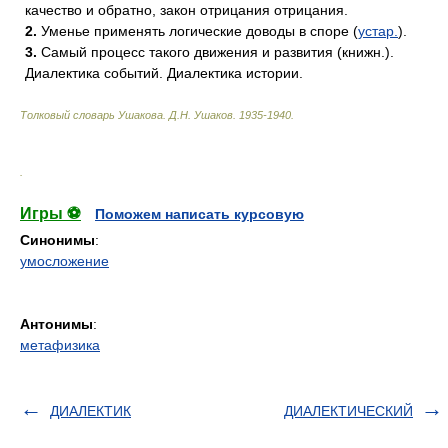
качество и обратно, закон отрицания отрицания.
2.
Уменье применять логические доводы в споре (
устар.
).
3.
Самый процесс такого движения и развития (книжн.).
Диалектика событий. Диалектика истории.
Толковый словарь Ушакова
.
Д.Н. Ушаков.
1935-1940
.
.
Игры ⚽
Поможем написать курсовую
Синонимы
:
умосложение
Антонимы
:
метафизика
ДИАЛЕКТИК
ДИАЛЕКТИЧЕСКИЙ