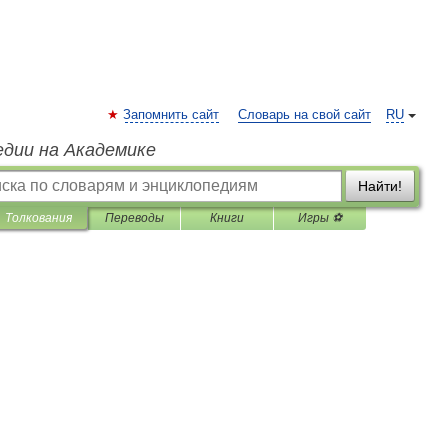
Запомнить сайт
Словарь на свой сайт
RU
едии на Академике
Найти!
Толкования
Переводы
Книги
Игры ⚽