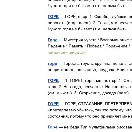
Чужого горя не бывает (т. е. нельзя быт
ГОРЕ
— ГОРЕ, я, ср. 1. Скорбь, глубокая печ
пировать (стар. посл.). 2. То же, что несч
Чужого горя не бывает (т. е. нельзя быт
Горе
— Мистерия чувств * Воспоминание *
Падение * Память * Победа * Поражение * 
энциклопедия афоризмов
горе
— Горесть, грусть, кручина, печаль, с
неприятность, несчастье, неудача. Неисхо
ГОРЕ
— 1. ГОРЕ1, горя, мн. нет, ср. 1. Ск
горя. 2. Невзгода, несчастье. Нас постигл
(см. мыкать). 3. Огорчение, досада (разг
ГОРЕ
— ГОРЕ, СТРАДАНИЕ, ПРЕТЕРПЕВАНИ
«претерпеваю убыток», так это потому, чт
состояния, потому что оно причиняет мне
Горе
— не беда Тип мультфильма рисован