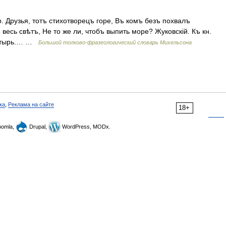
р. Друзья, тотъ стихотворецъ горе, Въ комъ безъ похвалъ
 весь свѣтъ, Не то же ли, чтобъ выпить море? Жуковскій. Къ кн.
огатырь.… …
Большой толково-фразеологический словарь Михельсона
ка
,
Реклама на сайте
18+
omla,
Drupal,
WordPress, MODx.