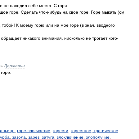
де
не
находил
себе
места
.
С
горя
.
ьшое
горе
.
Сделать
что
-
нибудь
на
свое
горе
.
Горе
мыкать
(
см
.
с
тобой
!
К
моему
горю
или
на
мое
горе
(
в
знач
.
вводного
обращает
никакого
внимания
,
нисколько
не
трогает
кого
-
.»
Державин
.
горе
.
ваньице
,
горе-злосчастие
,
горести
,
горестное, трагическое
урба
,
зазола
,
зарез
,
затуга
,
злоключение
,
злополучие
,