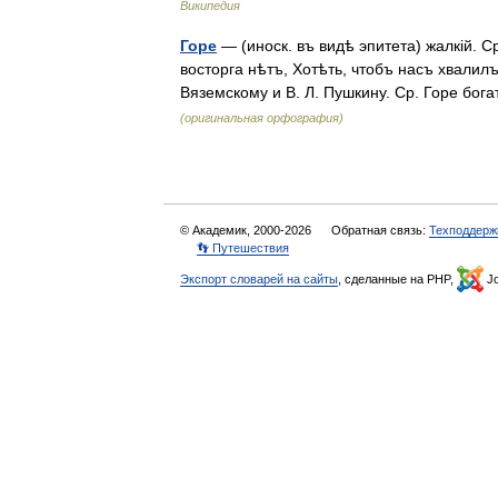
Википедия
Горе
— (иноск. въ видѣ эпитета) жалкій. С
восторга нѣтъ, Хотѣть, чтобъ насъ хвалилъ
Вяземскому и В. Л. Пушкину. Ср. Горе б
(оригинальная орфография)
© Академик, 2000-2026
Обратная связь:
Техподдерж
👣 Путешествия
Экспорт словарей на сайты
, сделанные на PHP,
Jo