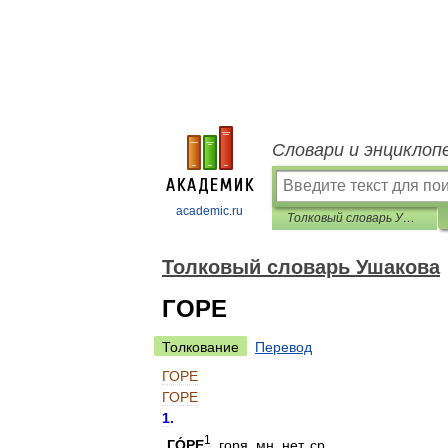
Словари и энциклоп
academic.ru
Толковый словарь Ушакова
Толковый словарь Ушакова
ГОРЕ
Толкование
Перевод
ГОРЕ
ГОРЕ
1
.
1
ГО́РЕ
,
горя
,
мн
.
нет
,
ср
.