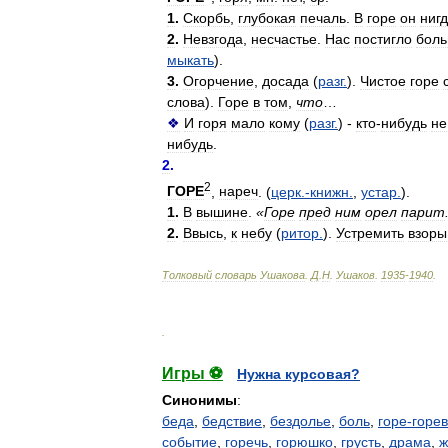
1
.
Скорбь
,
глубокая
печаль
.
В
горе
он
ниг
2
.
Невзгода
,
несчастье
.
Нас
постигло
бол
мыкать
).
3
.
Огорчение
,
досада
(
разг
.
).
Чистое
горе
слова
).
Горе
в
том
,
что
…
❖
И
горя
мало
кому
(
разг
.
) -
кто
-
нибудь
не
нибудь
.
2
.
2
ГОРЕ
,
нареч
. (
церк
.-
книжн
.
,
устар
.
).
1
.
В
вышине
.
«
Горе
пред
ним
орел
парит
2
.
Ввысь
,
к
небу
(
ритор
.
).
Устремить
взоры
Толковый
словарь
Ушакова
.
Д
.
Н
.
Ушаков
.
1935
-
1940
.
.
Игры ⚽
Нужна курсовая?
Синонимы
:
беда
,
бедствие
,
бездолье
,
боль
,
горе-горе
событие
,
горечь
,
горюшко
,
грусть
,
драма
,
ж