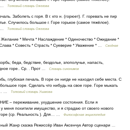
ь… …
Толковый словарь Ожегова
аль. Заболеть с горя. В г. кто н. (горюет). Г. горевать не пир
астье. Случилось большое г. Горе горькое (самое тяжёлое).
ь… …
Толковый словарь Ожегова
 Желание * Мечта * Наслаждение * Одиночество * Ожидание *
Слава * Совесть * Страсть * Суеверие * Уважение * …
Сводная
корбь; беда, бедствие, бездолье, злополучье, напасть,
дное горе.. Ср. . Прот …
Словарь синонимов
орбь, глубокая печаль. В горе он нигде не находил себе места. С
о большое горе. Сделать что нибудь на свое горе. Горе мыкать
.).… …
Толковый словарь Ушакова
Е – переживание, ухудшение состояния. Если я
о у меня похитили имущество, и я страдаю от своего нового
 горе (ср. Реальность ). Для… …
Философская энциклопедия
ный Жанр сказка Режиссёр Иван Аксенчук Автор сценари …