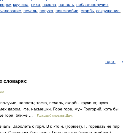
кверху
,
кручина
,
лихо
,
назола
,
напасть
,
неблагополучие
,
ечалование
,
печаль
,
поруха
,
прискорбие
,
скорбь
,
сокрушение
,
горе-
х словарях:
ыка
получие, напасть; тоска, печаль, скорбь, кручина; нужа.
мех даром, ·т.е. насмешки. Горе горе, муж Григорий, хоть бы
ьше горя, ближе …
Толковый словарь Даля
аль. Заболеть с горя. В г. кто н. (горюет). Г. горевать не пир
астье. Случилось большое г. Горе горькое (самое тяжёлое).