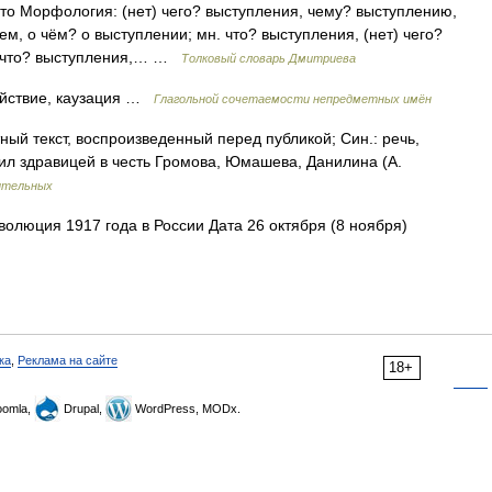
асто Морфология: (нет) чего? выступления, чему? выступлению,
м, о чём? о выступлении; мн. что? выступления, (нет) чего?
) что? выступления,… …
Толковый словарь Дмитриева
ействие, каузация …
Глагольной сочетаемости непредметных имён
й текст, воспроизведенный перед публикой; Син.: речь,
ил здравицей в честь Громова, Юмашева, Данилина (А.
ительных
олюция 1917 года в России Дата 26 октября (8 ноября)
ка
,
Реклама на сайте
18+
omla,
Drupal,
WordPress, MODx.