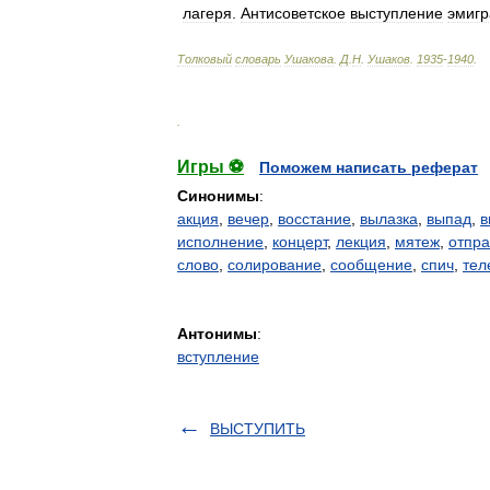
лагеря
.
Антисоветское
выступление
эмигр
Толковый
словарь
Ушакова
.
Д
.
Н
.
Ушаков
.
1935
-
1940
.
.
Игры ⚽
Поможем написать реферат
Синонимы
:
акция
,
вечер
,
восстание
,
вылазка
,
выпад
,
в
исполнение
,
концерт
,
лекция
,
мятеж
,
отпр
слово
,
солирование
,
сообщение
,
спич
,
тел
Антонимы
:
вступление
ВЫСТУПИТЬ