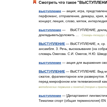
Смотреть что такое "ВЫСТУПЛЕНИЕ
выступление
— акция; игра, представлени
перфоманс, отправление, демарш, хрия, ве
концерт, лекция, слово, мятеж, интерлюд
выступление
— ВЫСТУПЛЕНИЕ, доклад,
докладывать/доложить …
Словарь-тезаурус с
ВЫСТУПЛЕНИЕ
— ВЫСТУПЛЕНИЕ, я, ср. 1.
ансамбля. 3. Речь, высказывание (на собра
словарь Ожегова. С.И. Ожегов, Н.Ю. Шве
выступление
— акция для выражения св
ВЫСТУПЛЕНИЕ
— ВЫСТУПЛЕНИЕ. Вид моно
сжатое, фрагментарное или развернутое.
перед микрофоном или телевизионной кам
методических терминов и понятий (теория и практи
выступление
— [Департамент лингвистиче
Тематики спорт (общая терминология) E