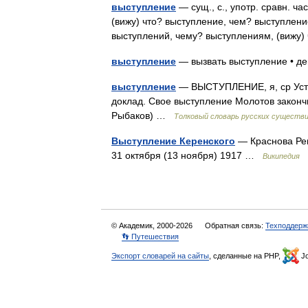
выступление
— сущ., с., употр. сравн. ч
(вижу) что? выступление, чем? выступление
выступлений, чему? выступлениям, (вижу
выступление
— вызвать выступление • д
выступление
— ВЫСТУПЛЕНИЕ, я, ср Устны
доклад. Свое выступление Молотов законч
Рыбаков) …
Толковый словарь русских существ
Выступление Керенского
— Краснова Рев
31 октября (13 ноября) 1917 …
Википедия
© Академик, 2000-2026
Обратная связь:
Техподдерж
👣 Путешествия
Экспорт словарей на сайты
, сделанные на PHP,
Jo