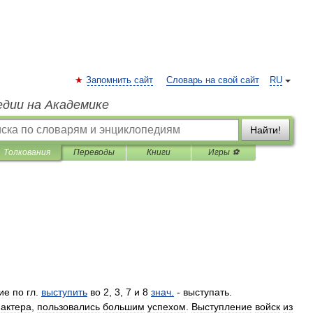
Запомнить сайт
Словарь на свой сайт
RU
едии на Академике
Найти!
Толкования
Переводы
Книги
Игры ⚽
ие
по
гл
.
выступить
во
2
,
3
,
7
и
8
знач
.
-
выступать
.
актера
,
пользовались
большим
успехом
.
Выступление
войск
из