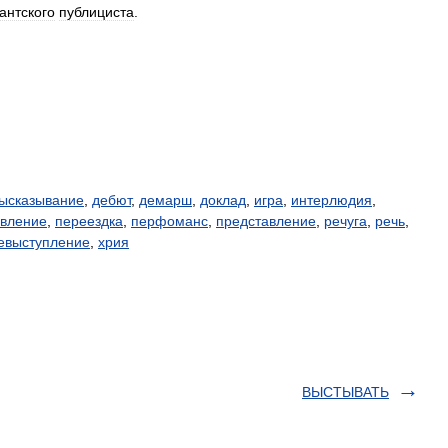
антского
публициста
.
ысказывание
,
дебют
,
демарш
,
доклад
,
игра
,
интерлюдия
,
авление
,
переездка
,
перфоманс
,
представление
,
речуга
,
речь
,
евыступление
,
хрия
ВЫСТЫВАТЬ