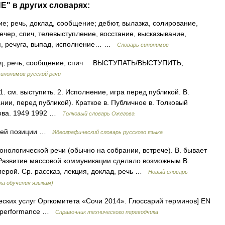
" в других словарях:
е; речь, доклад, сообщение; дебют, вылазка, солирование,
чер, спич, телевыступление, восстание, высказывание,
ия, речуга, выпад, исполнение… …
Словарь синонимов
 речь, сообщение, спич ВЫСТУПАТЬ/ВЫСТУПИТЬ,
инонимов русской речи
 см. выступить. 2. Исполнение, игра перед публикой. В.
нии, перед публикой). Краткое в. Публичное в. Толковый
дова. 1949 1992 …
Толковый словарь Ожегова
оей позиции …
Идеографический словарь русского языка
логической речи (обычно на собрании, встрече). В. бывает
 Развитие массовой коммуникации сделало возможным В.
ерой. Ср. рассказ, лекция, доклад, речь …
Новый словарь
ка обучения языкам)
ских услуг Оргкомитета «Сочи 2014». Глоссарий терминов] EN
N performance …
Справочник технического переводчика