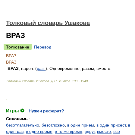
Толковый словарь Ушакова
ВРАЗ
Толкование
Перевод
ВРАЗ
ВРАЗ
ВРАЗ
, нареч. (
разг.
). Одновременно, разом, вместе.
Толковый словарь Ушакова
.
Д.Н. Ушаков.
1935-1940
.
.
Игры ⚽
Нужен реферат?
Синонимы
:
безотлагательно
,
безотложно
,
в один прием
,
в один присест
,
в
один раз
,
в одно время
,
в то же время
,
вдруг
,
вместе
,
все