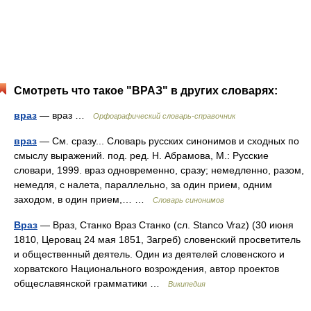
Смотреть что такое "ВРАЗ" в других словарях:
враз
— враз …
Орфографический словарь-справочник
враз
— См. сразу... Словарь русских синонимов и сходных по
смыслу выражений. под. ред. Н. Абрамова, М.: Русские
словари, 1999. враз одновременно, сразу; немедленно, разом,
немедля, с налета, параллельно, за один прием, одним
заходом, в один прием,… …
Словарь синонимов
Враз
— Враз, Станко Враз Станко (сл. Stanco Vraz) (30 июня
1810, Церовац 24 мая 1851, Загреб) словенский просветитель
и общественный деятель. Один из деятелей словенского и
хорватского Национального возрождения, автор проектов
общеславянской грамматики …
Википедия