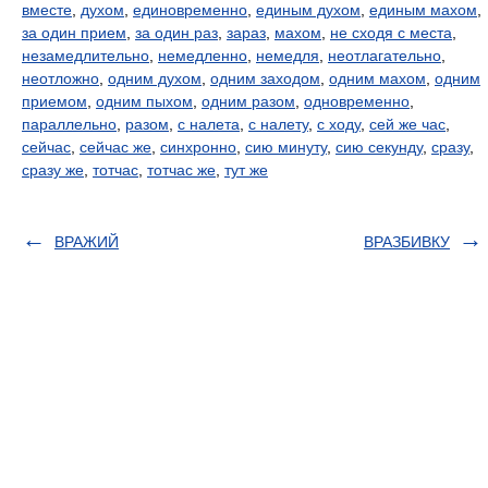
вместе
,
духом
,
единовременно
,
единым духом
,
единым махом
,
за один прием
,
за один раз
,
зараз
,
махом
,
не сходя с места
,
незамедлительно
,
немедленно
,
немедля
,
неотлагательно
,
неотложно
,
одним духом
,
одним заходом
,
одним махом
,
одним
приемом
,
одним пыхом
,
одним разом
,
одновременно
,
параллельно
,
разом
,
с налета
,
с налету
,
с ходу
,
сей же час
,
сейчас
,
сейчас же
,
синхронно
,
сию минуту
,
сию секунду
,
сразу
,
сразу же
,
тотчас
,
тотчас же
,
тут же
ВРАЖИЙ
ВРАЗБИВКУ