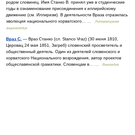
родом словинец. Имя Станко В. принял уже в студенческие
годы в ознаменование присоединения к иллирийскому
движению (см. Иллиризм). В деятельности Враза отразилась
эволюция национального хорватского… …
Литературная
энциклопедия
Враз С.
— Враз Станко (сл. Stanco Vraz) (30 июня 1810,
Церовац 24 мая 1851, Загреб) словенский просветитель и
общественный деятель. Один из деятелей словенского и
хорватского Национального возрождения, автор проектов
общеславянской граматики. Словенцам в… …
Википедия