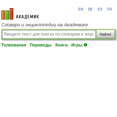
EN
DE
ES
FR
academic.ru
Словари и энциклопедии на Академике
Найти!
Толкования
Переводы
Книги
Игры ⚽