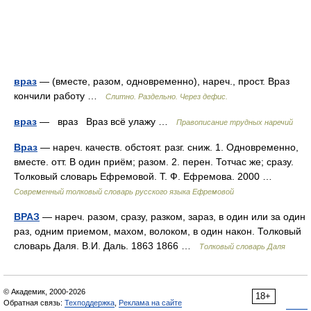
враз
— (вместе, разом, одновременно), нареч., прост. Враз
кончили работу …
Слитно. Раздельно. Через дефис.
враз
— враз Враз всё улажу …
Правописание трудных наречий
Враз
— нареч. качеств. обстоят. разг. сниж. 1. Одновременно,
вместе. отт. В один приём; разом. 2. перен. Тотчас же; сразу.
Толковый словарь Ефремовой. Т. Ф. Ефремова. 2000 …
Современный толковый словарь русского языка Ефремовой
ВРАЗ
— нареч. разом, сразу, разком, зараз, в один или за один
раз, одним приемом, махом, волоком, в один након. Толковый
словарь Даля. В.И. Даль. 1863 1866 …
Толковый словарь Даля
© Академик, 2000-2026
18+
Обратная связь:
Техподдержка
,
Реклама на сайте