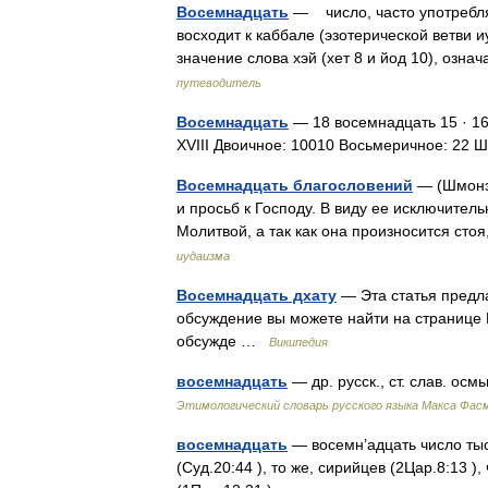
Восемнадцать
— число, часто употребля
восходит к каббале (эзотерической ветви 
значение слова хэй (хет 8 и йод 10), оз
путеводитель
Восемнадцать
— 18 восемнадцать 15 · 16 
XVIII Двоичное: 10010 Восьмеричное: 2
Восемнадцать благословений
— (Шмонэ
и просьб к Господу. В виду ее исключител
Молитвой, а так как она произносится ст
иудаизма
Восемнадцать дхату
— Эта статья предл
обсуждение вы можете найти на странице 
обсужде …
Википедия
восемнадцать
— др. русск., ст. слав. ос
Этимологический словарь русского языка Макса Фас
восемнадцать
— восемн’адцать число тыс
(Суд.20:44 ), то же, сирийцев (2Цар.8:13