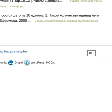
идумеян (1Пар.18:12 ), число сыновей… …
Библия. Ветхий и Новый
ия арх. Никифора.
 состоящего из 18 единиц. 2. Такое количество единиц чего
Ф. Ефремова. 2000 …
Современный толковый словарь русского языка
ка
,
Реклама на сайте
18+
omla,
Drupal,
WordPress, MODx.