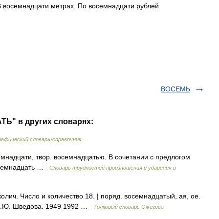
В
восемнадцати
метрах
.
По
восемнадцати
рублей
.
ВОСЕМЬ
Ь" в других словарях:
афический словарь-справочник
мнадцати, твор. восемнадцатью. В сочетании с предлогом
восемнадцать …
Словарь трудностей произношения и ударения в
ич. Число и количество 18. | поряд. восемнадцатый, ая, ое.
 Н.Ю. Шведова. 1949 1992 …
Толковый словарь Ожегова