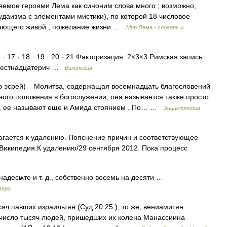
емое героями Лема как синоним слова много ; возможно,
иудаизма с элементами мистики), по которой 18 числовое
начающего живой , пожелание жизни …
Мир Лема - словарь и
· 17 · 18 · 19 · 20 · 21 Факторизация: 2×3×3 Римская запись:
2 Шестнадцатерич …
Википедия
 эсрей) Молитва, содержащая восемнадцать благословений
ьного положения в богослужении, она называется также просто
оя, ее называют еще и Амида стоянием . По… …
Энциклопедия
агается к удалению. Пояснение причин и соответствующее
Википедия:К удалению/29 сентября 2012. Пока процесс
мьнадесѩте и т. д., собственно восемь на десяти …
мера
яч павших израильтян (Суд.20:25 ), то же, вениамитян
 ), число тысяч людей, пришедших их колена Манассиина