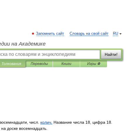
Запомнить сайт
Словарь на свой сайт
RU
едии на Академике
Найти!
Толкования
Переводы
Книги
Игры ⚽
восемнадцати
,
числ
.
колич
.
Название
числа
18
,
цифра
18
.
на
доске
восемнадцать
.