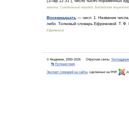
(1Пар.12:31 ), число тысяч пораженных 
заветы. Синодальный перевод. Библейская энциклопед
Восемнадцать
— числ. 1. Название числа,
либо. Толковый словарь Ефремовой. Т. 
Ефремовой
© Академик, 2000-2026
Обратная связь:
Техподдерж
👣 Путешествия
Экспорт словарей на сайты
, сделанные на PHP,
Jo