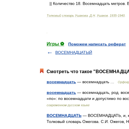
||
Количество
18
.
Восемнадцать
метров
.
Толковый
словарь
Ушакова
.
Д
.
Н
.
Ушаков
.
1935
-
1940
.
.
Игры ⚽
Поможем написать реферат
ВОСЕМНАДЦАТЫЙ
Смотреть что такое "ВОСЕМНАДЦАТ
восемнадцать
— восемнадцать …
Орфогр
восемнадцать
— восемнадцать, род. восе
«по»: по восемнадцати и допустимо по 
современном русском языке
ВОСЕМНАДЦАТЬ
— ВОСЕМНАДЦАТЬ, и, кол
Толковый словарь Ожегова. С.И. Ожегов,