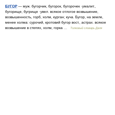
БУГОР
— муж. бугорчик, бугорок, бугорочек ·умалит.,
бугорище, бугрище ·увел. всякое отлогое возвышение,
возвышенность, горб, холм, курган; куча. Бугор, на земле,
менее холма: сурочий, кротовий бугор вост., астрах. всякое
возвышение в степях, холм, горка …
Толковый словарь Даля