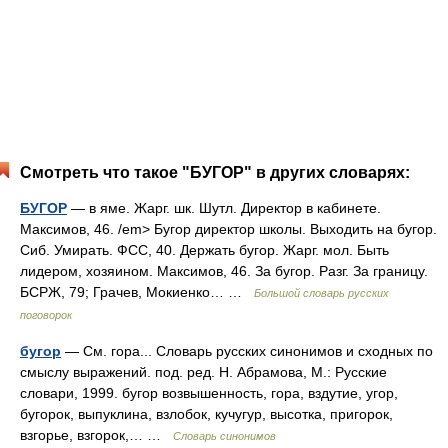
Смотреть что такое "БУГОР" в других словарях:
БУГОР
— в яме. Жарг. шк. Шутл. Директор в кабинете.
Максимов, 46. /em> Бугор директор школы. Выходить на бугор.
Сиб. Умирать. ФСС, 40. Держать бугор. Жарг. мол. Быть
лидером, хозяином. Максимов, 46. За бугор. Разг. За границу.
БСРЖ, 79; Грачев, Мокиенко… …
Большой словарь русских
поговорок
бугор
— См. гора... Словарь русских синонимов и сходных по
смыслу выражений. под. ред. Н. Абрамова, М.: Русские
словари, 1999. бугор возвышенность, гора, вздутие, угор,
бугорок, выпуклина, взлобок, кучугур, высотка, пригорок,
взгорье, взгорок,… …
Словарь синонимов