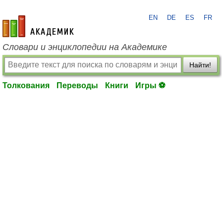
EN
DE
ES
FR
academic.ru
Словари и энциклопедии на Академике
Найти!
Толкования
Переводы
Книги
Игры ⚽