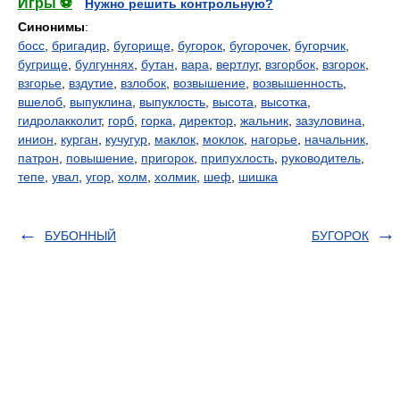
Игры ⚽
Нужно решить контрольную?
Синонимы
:
босс
,
бригадир
,
бугорище
,
бугорок
,
бугорочек
,
бугорчик
,
бугрище
,
булгуннях
,
бутан
,
вара
,
вертлуг
,
взгорбок
,
взгорок
,
взгорье
,
вздутие
,
взлобок
,
возвышение
,
возвышенность
,
вшелоб
,
выпуклина
,
выпуклость
,
высота
,
высотка
,
гидролакколит
,
горб
,
горка
,
директор
,
жальник
,
зазуловина
,
инион
,
курган
,
кучугур
,
маклок
,
моклок
,
нагорье
,
начальник
,
патрон
,
повышение
,
пригорок
,
припухлость
,
руководитель
,
тепе
,
увал
,
угор
,
холм
,
холмик
,
шеф
,
шишка
БУБОННЫЙ
БУГОРОК