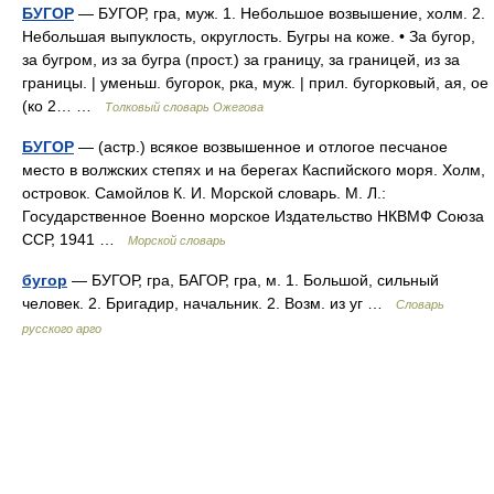
БУГОР
— БУГОР, гра, муж. 1. Небольшое возвышение, холм. 2.
Небольшая выпуклость, округлость. Бугры на коже. • За бугор,
за бугром, из за бугра (прост.) за границу, за границей, из за
границы. | уменьш. бугорок, рка, муж. | прил. бугорковый, ая, ое
(ко 2… …
Толковый словарь Ожегова
БУГОР
— (астр.) всякое возвышенное и отлогое песчаное
место в волжских степях и на берегах Каспийского моря. Холм,
островок. Самойлов К. И. Морской словарь. М. Л.:
Государственное Военно морское Издательство НКВМФ Союза
ССР, 1941 …
Морской словарь
бугор
— БУГОР, гра, БАГОР, гра, м. 1. Большой, сильный
человек. 2. Бригадир, начальник. 2. Возм. из уг …
Словарь
русского арго