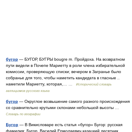
бугор
— БУГОР, БУГРЫ bougre m. Пройдоха. На возвратном
пути видели в Почепе Мариетту в роли члена избирательной
комиссии, проверяющую списки; вечером в Загранье было
собранье для того, чтобы наметить кандидата в гласные ..
наметили Мариетту, которая,… …
Исторический словарь
галлицизмов русского языка
бугор
— Округлое возвышение самого разного происхождения
со сравнительно крутыми склонами небольшой высоты …
Словарь по географии
Бугор
— В Викисловаре есть статья «бугор» Бугор: русская
фамилия: Бугор, Василий Ермолаевич казацкий десятник,