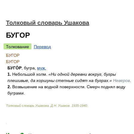
Толковый словарь Ушакова
БУГОР
Толкование
Перевод
БУГОР
БУГОР
БУГО́Р
, бугра,
муж.
1.
Небольшой холм.
«Ни одной деревни вокруг, бугры
плешивые, да коршуны степные сидят на буграх.»
Неверов
.
2.
Возвышение на водной поверхности. Смерч поднял воду
буграми.
Толковый словарь Ушакова
.
Д.Н. Ушаков.
1935-1940
.
.