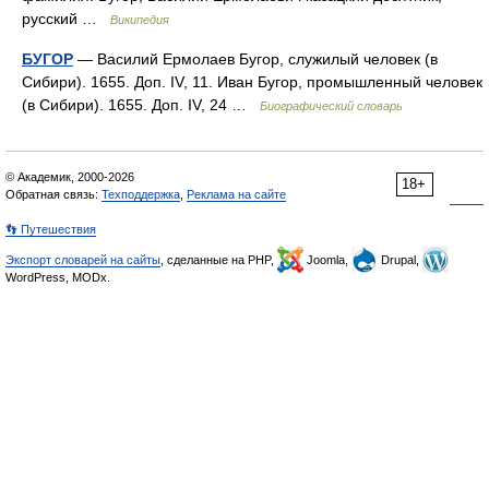
русский …
Википедия
БУГОР
— Василий Ермолаев Бугор, служилый человек (в
Сибири). 1655. Доп. IV, 11. Иван Бугор, промышленный человек
(в Сибири). 1655. Доп. IV, 24 …
Биографический словарь
© Академик, 2000-2026
18+
Обратная связь:
Техподдержка
,
Реклама на сайте
👣 Путешествия
Экспорт словарей на сайты
, сделанные на PHP,
Joomla,
Drupal,
WordPress, MODx.