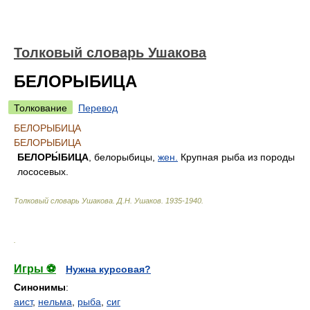
Толковый словарь Ушакова
БЕЛОРЫБИЦА
Толкование
Перевод
БЕЛОРЫБИЦА
БЕЛОРЫБИЦА
БЕЛОРЫ́БИЦА
, белорыбицы,
жен.
Крупная рыба из породы
лососевых.
Толковый словарь Ушакова
.
Д.Н. Ушаков.
1935-1940
.
.
Игры ⚽
Нужна курсовая?
Синонимы
:
аист
,
нельма
,
рыба
,
сиг