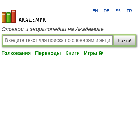
EN
DE
ES
FR
academic.ru
Словари и энциклопедии на Академике
Найти!
Толкования
Переводы
Книги
Игры ⚽