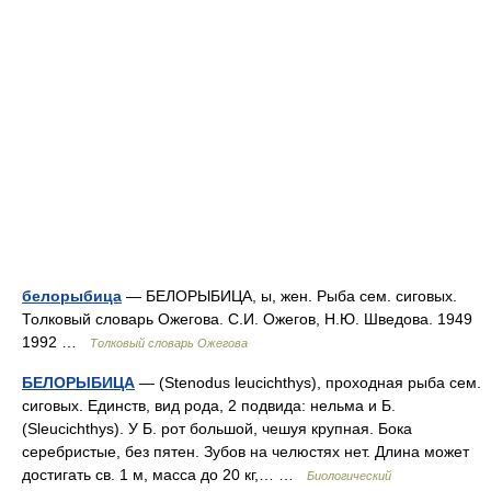
белорыбица
— БЕЛОРЫБИЦА, ы, жен. Рыба сем. сиговых.
Толковый словарь Ожегова. С.И. Ожегов, Н.Ю. Шведова. 1949
1992 …
Толковый словарь Ожегова
БЕЛОРЫБИЦА
— (Stenodus leucichthys), проходная рыба сем.
сиговых. Единств, вид рода, 2 подвида: нельма и Б.
(Sleucichthys). У Б. рот большой, чешуя крупная. Бока
серебристые, без пятен. Зубов на челюстях нет. Длина может
достигать св. 1 м, масса до 20 кг,… …
Биологический