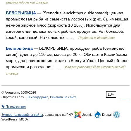
энциклопедический словарь
БЕЛОРЫБИЦА
— (Stenodus leucichthys guldenstadti) ценная
промысловая рыба из семейства лососевых (рис. 8), имеющая
нежное жирное мясо (жирность 18 26%). Используется для
изготовления деликатесных рыбных продуктов. Рот большой,
косой, конечный. На челюстях,… …
Прудовое рыбоводство
Белорыбица
— БЕЛОРЫБИЦА, проходная рыба (семейство
сигов). Длина до 110 см, масса до 20 кг. Обитает в Каспийском
море, для размножения входит в Волгу и Урал. Ценный объект
промысла и разведения. …
Иллюстрированный энциклопедический
словарь
© Академик, 2000-2026
18+
Обратная связь:
Техподдержка
,
Реклама на сайте
👣 Путешествия
Экспорт словарей на сайты
, сделанные на PHP,
Joomla,
Drupal,
WordPress, MODx.