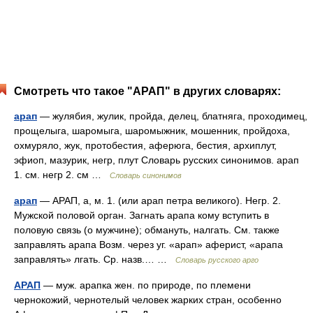
Смотреть что такое "АРАП" в других словарях:
арап
— жулябия, жулик, пройда, делец, блатняга, проходимец,
прощелыга, шаромыга, шаромыжник, мошенник, пройдоха,
охмуряло, жук, протобестия, аферюга, бестия, архиплут,
эфиоп, мазурик, негр, плут Словарь русских синонимов. арап
1. см. негр 2. см …
Словарь синонимов
арап
— АРАП, а, м. 1. (или арап петра великого). Негр. 2.
Мужской половой орган. Загнать арапа кому вступить в
половую связь (о мужчине); обмануть, налгать. См. также
заправлять арапа Возм. через уг. «арап» аферист, «арапа
заправлять» лгать. Ср. назв.… …
Словарь русского арго
АРАП
— муж. арапка жен. по природе, по племени
чернокожий, чернотелый человек жарких стран, особенно