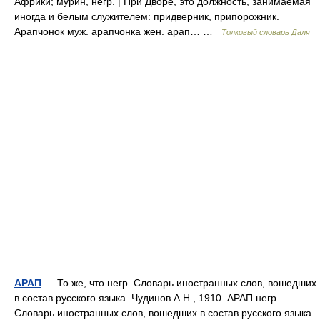
Африки; мурин, негр. | При Дворе, это должность, занимаемая
иногда и белым служителем: придверник, припорожник.
Арапчонок муж. арапчонка жен. арап… …
Толковый словарь Даля
АРАП
— То же, что негр. Словарь иностранных слов, вошедших
в состав русского языка. Чудинов А.Н., 1910. АРАП негр.
Словарь иностранных слов, вошедших в состав русского языка.