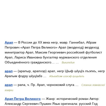
Арап
— В России до XX века негр, мавр. Ганнибал, Абрам
Петрович «Арап Петра Великого» Арап (вездеход) вездеход
минитрактор Арап, Максим Георгиевич российский футболист
Арап, Лариса Ивановна бухгалтер мурманского отделения
Объединённого гражданского… …
Википедия
арап
— (арапыр, арапхэр) арап, негр ЦIыф шIуцIэ лъэпкъ, негр
Арапым фэдэу шIуцIабз …
Адыгабзэм изэхэф гущыIалъ
арап
— рапа, ч. Пр. Арап, чорнокожий слуга …
Словник лемківскої
говірки
Арап Петра Великого
— Жанр: исторический роман Автор:
Александр Сергеевич Пушкин Язык оригинала: русский Год