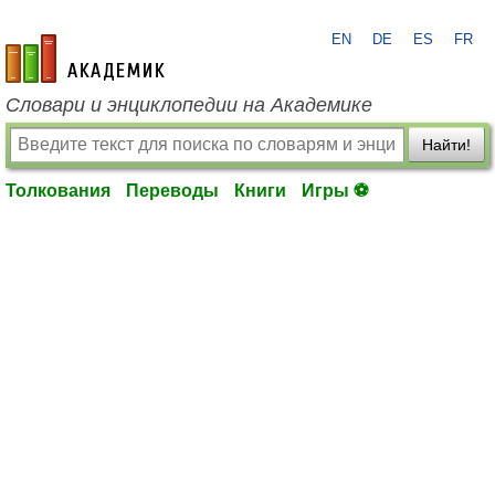
EN
DE
ES
FR
academic.ru
Словари и энциклопедии на Академике
Найти!
Толкования
Переводы
Книги
Игры ⚽