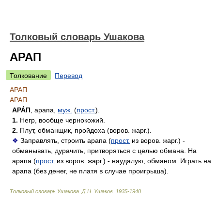
Толковый словарь Ушакова
АРАП
Толкование
Перевод
АРАП
АРАП
АРА́П
, арапа,
муж.
(
прост.
).
1.
Негр, вообще чернокожий.
2.
Плут, обманщик, пройдоха (воров. жарг.).
❖
Заправлять, строить арапа (
прост.
из воров. жарг.) -
обманывать, дурачить, притворяться с целью обмана. На
арапа (
прост.
из воров. жарг.) - наудалую, обманом. Играть на
арапа (без денег, не платя в случае проигрыша).
Толковый словарь Ушакова
.
Д.Н. Ушаков.
1935-1940
.