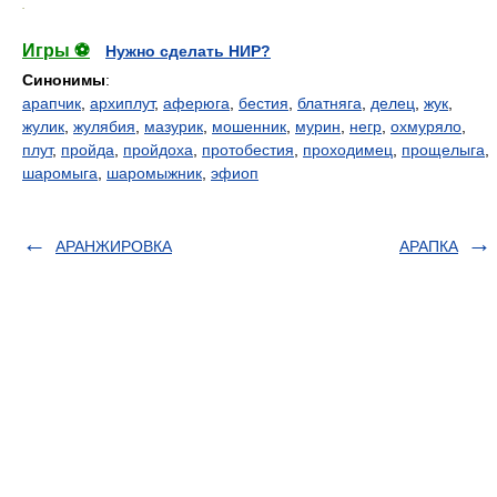
.
Игры ⚽
Нужно сделать НИР?
Синонимы
:
арапчик
,
архиплут
,
аферюга
,
бестия
,
блатняга
,
делец
,
жук
,
жулик
,
жулябия
,
мазурик
,
мошенник
,
мурин
,
негр
,
охмуряло
,
плут
,
пройда
,
пройдоха
,
протобестия
,
проходимец
,
прощелыга
,
шаромыга
,
шаромыжник
,
эфиоп
АРАНЖИРОВКА
АРАПКА