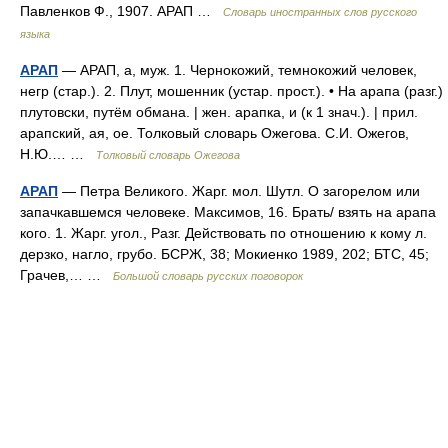
Павленков Ф., 1907. АРАП …
Словарь иностранных слов русского
языка
АРАП
— АРАП, а, муж. 1. Чернокожий, темнокожий человек,
негр (стар.). 2. Плут, мошенник (устар. прост.). • На арапа (разг.)
плутовски, путём обмана. | жен. арапка, и (к 1 знач.). | прил.
арапский, ая, ое. Толковый словарь Ожегова. С.И. Ожегов,
Н.Ю.… …
Толковый словарь Ожегова
АРАП
— Петра Великого. Жарг. мол. Шутл. О загорелом или
запачкавшемся человеке. Максимов, 16. Брать/ взять на арапа
кого. 1. Жарг. угол., Разг. Действовать по отношению к кому л.
дерзко, нагло, грубо. БСРЖ, 38; Мокиенко 1989, 202; БТС, 45;
Грачев,… …
Большой словарь русских поговорок