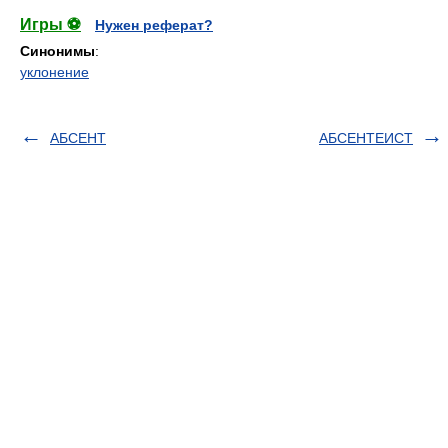
Игры ⚽
Нужен реферат?
Синонимы
:
уклонение
АБСЕНТ
АБСЕНТЕИСТ