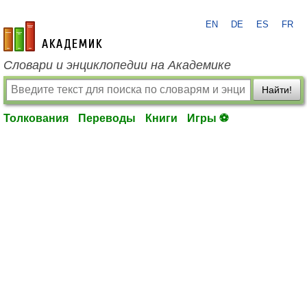
EN
DE
ES
FR
academic.ru
Словари и энциклопедии на Академике
Найти!
Толкования
Переводы
Книги
Игры ⚽