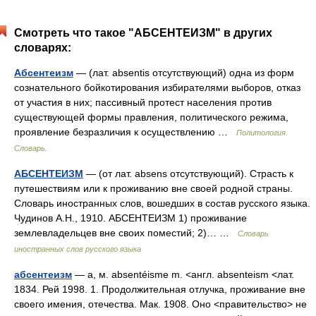
Смотреть что такое "АБСЕНТЕИЗМ" в других
словарях:
Абсентеизм
— (лат. absentis отсутствующий) одна из форм
сознательного бойкотирования изби­рателями выборов, отказ
от участия в них; пассив­ный протест населения против
существующей фор­мы правления, политического режима,
проявление безразличия к осуществлению …
Политология.
Словарь.
АБСЕНТЕИЗМ
— (от лат. absens отсутствующий). Страсть к
путешествиям или к проживанию вне своей родной страны.
Словарь иностранных слов, вошедших в состав русского языка.
Чудинов А.Н., 1910. АБСЕНТЕИЗМ 1) проживание
землевладельцев вне своих поместий; 2)… …
Словарь
иностранных слов русского языка
абсентеизм
— а, м. absentéisme m. <англ. absenteism <лат.
1834. Рей 1998. 1. Продолжительная отлучка, проживание вне
своего имения, отечества. Мак. 1908. Оно <правительство> не