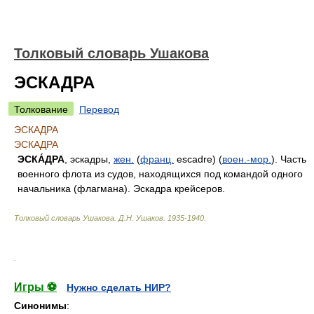
Толковый словарь Ушакова
ЭСКАДРА
Толкование
Перевод
ЭСКАДРА
ЭСКАДРА
ЭСКА́ДРА
, эскадры,
жен.
(
франц.
escadre) (
воен.-мор.
). Часть
военного флота из судов, находящихся под командой одного
начальника (флагмана). Эскадра крейсеров.
Толковый словарь Ушакова
.
Д.Н. Ушаков.
1935-1940
.
.
Игры ⚽
Нужно сделать НИР?
Синонимы
: