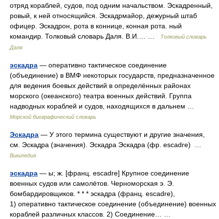
отряд кораблей, судов, под одним начальством. Эскадренный,
ровый, к ней относящийся. Эскадрмайор, дежурный штаб
офицер. Эскадрон, рота в коннице, конная рота. ный
командир. Толковый словарь Даля. В.И.… …
Толковый словарь
Даля
эскадра
— оперативно тактическое соединение
(объединение) в ВМФ некоторых государств, предназначенное
для ведения боевых действий в определённых районах
морского (океанского) театра военных действий. Группа
надводных кораблей и судов, находящихся в дальнем …
Морской биографический словарь
Эскадра
— У этого термина существуют и другие значения,
см. Эскадра (значения). Эскадра Эскадра (фр. escadre) …
Википедия
эскадра
— ы; ж. [франц. escadre] Крупное соединение
военных судов или самолётов. Черноморская э. Э.
бомбардировщиков. * * * эскадра (франц. escadre),
1) оперативно тактическое соединение (объединение) военных
кораблей различных классов. 2) Соединение… …