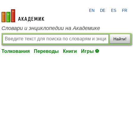
EN
DE
ES
FR
academic.ru
Словари и энциклопедии на Академике
Найти!
Толкования
Переводы
Книги
Игры ⚽