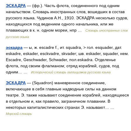
ЭСКАДРА
— (фр.). Часть флота, соединенного под одним
начальством. Словарь иностранных слов, вошедших в состав
русского языка. Чудинов А.Н., 1910. ЭСКАДРА несколько судов,
находящихся под ведением одного начальника, или же
плавающих в к. н. одном мореи, нпр …
Словарь иностранных слов
русского языка
эскадра
— ы, ж. escadre f., ит. squadra, > гол. esquader, дат.
eskadre, eskader, esckvadre, skvader; шв. eskader, squader, нем.
Escadre, Geschwader, Schwader, пол.eskadra. Отделенье
флота, под своим флагманом; отряд кораблей, судов, под
одним… …
Исторический словарь галлицизмов русского языка
ЭСКАДРА
— (Squadron) маневренное соединение,
включающее в себя главные надводные силы на данном
театре. Э. также называют соединение кораблей, находящееся
в отдельном и, как правило, заграничном плавании. В
некоторых капиталистических странах Э. называют… …
Морской словарь