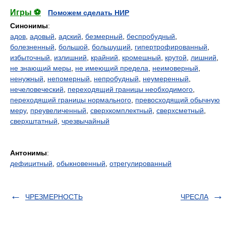
Игры ⚽
Поможем сделать НИР
Синонимы
:
адов
,
адовый
,
адский
,
безмерный
,
беспробудный
,
болезненный
,
большой
,
большущий
,
гипертрофированный
,
избыточный
,
излишний
,
крайний
,
кромешный
,
крутой
,
лишний
,
не знающий меры
,
не имеющий предела
,
неимоверный
,
ненужный
,
непомерный
,
непробудный
,
неумеренный
,
нечеловеческий
,
переходящий границы необходимого
,
переходящий границы нормального
,
превосходящий обычную
меру
,
преувеличенный
,
сверхкомплектный
,
сверхсметный
,
сверхштатный
,
чрезвычайный
Антонимы
:
дефицитный
,
обыкновенный
,
отрегулированный
ЧРЕЗМЕРНОСТЬ
ЧРЕСЛА