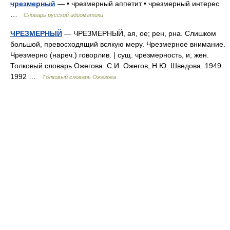
чрезмерный
— • чрезмерный аппетит • чрезмерный интерес
…
Словарь русской идиоматики
ЧРЕЗМЕРНЫЙ
— ЧРЕЗМЕРНЫЙ, ая, ое; рен, рна. Слишком
большой, превосходящий всякую меру. Чрезмерное внимание.
Чрезмерно (нареч.) говорлив. | сущ. чрезмерность, и, жен.
Толковый словарь Ожегова. С.И. Ожегов, Н.Ю. Шведова. 1949
1992 …
Толковый словарь Ожегова