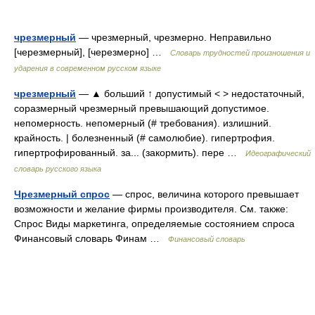
чрезмерный
— чрезмерный, чрезмерно. Неправильно
[черезмерный], [черезмерно] …
Словарь трудностей произношения и
ударения в современном русском языке
чрезмерный
— ▲ больший ↑ допустимый < > недостаточный,
соразмерный чрезмерный превышающий допустимое.
непомерность. непомерный (# требования). излишний.
крайность. | болезненный (# самолюбие). гипертрофия.
гипертрофированный. за... (закормить). пере …
Идеографический
словарь русского языка
Чрезмерный спрос
— спрос, величина которого превышает
возможности и желание фирмы производителя. См. также:
Спрос Виды маркетинга, определяемые состоянием спроса
Финансовый словарь Финам …
Финансовый словарь