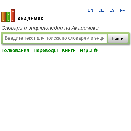
EN
DE
ES
FR
academic.ru
Словари и энциклопедии на Академике
Найти!
Толкования
Переводы
Книги
Игры ⚽