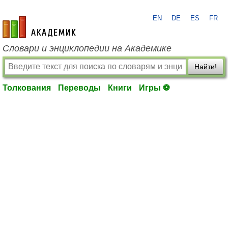
EN
DE
ES
FR
academic.ru
Словари и энциклопедии на Академике
Найти!
Толкования
Переводы
Книги
Игры ⚽