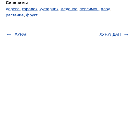
Синонимы
:
дерево
,
королек
,
кустарник
,
медонос
,
персимон
,
плод
,
растение
,
фрукт
ХУРАЛ
ХУРУЛДАН