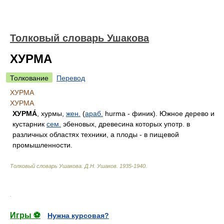
Толковый словарь Ушакова
ХУРМА
Толкование
Перевод
ХУРМА
ХУРМА
ХУРМА́
, хурмы,
жен.
(
араб.
hurma - финик). Южное дерево и
кустарник
сем.
эбеновых, древесина которых употр. в
различных областях техники, а плоды - в пищевой
промышленности.
Толковый словарь Ушакова
.
Д.Н. Ушаков.
1935-1940
.
.
Игры ⚽
Нужна курсовая?