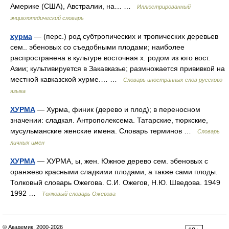
Америке (США), Австралии, на… …
Иллюстрированный
энциклопедический словарь
хурма
— (перс.) род субтропических и тропических деревьев
сем.. эбеновых со съедобными плодами; наиболее
распространена в культуре восточная х. родом из юго вост.
Азии; культивируется в Закавказье; размножается прививкой на
местной кавказской хурме.… …
Словарь иностранных слов русского
языка
ХУРМА
— Хурма, финик (дерево и плод); в переносном
значении: сладкая. Антрополексема. Татарские, тюркские,
мусульманские женские имена. Словарь терминов …
Словарь
личных имен
ХУРМА
— ХУРМА, ы, жен. Южное дерево сем. эбеновых с
оранжево красными сладкими плодами, а также сами плоды.
Толковый словарь Ожегова. С.И. Ожегов, Н.Ю. Шведова. 1949
1992 …
Толковый словарь Ожегова
© Академик, 2000-2026