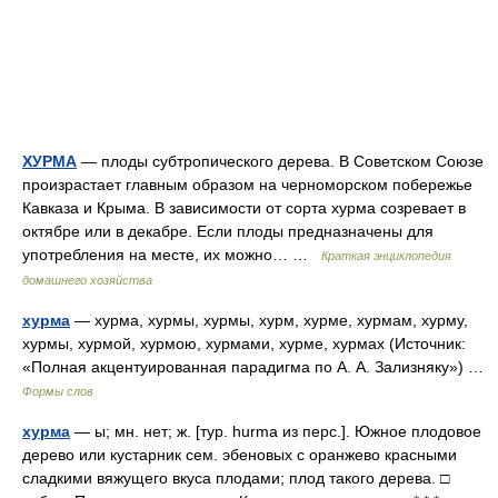
ХУРМА
— плоды субтропического дерева. В Советском Союзе
произрастает главным образом на черноморском побережье
Кавказа и Крыма. В зависимости от сорта хурма созревает в
октябре или в декабре. Если плоды предназначены для
употребления на месте, их можно… …
Краткая энциклопедия
домашнего хозяйства
хурма
— хурма, хурмы, хурмы, хурм, хурме, хурмам, хурму,
хурмы, хурмой, хурмою, хурмами, хурме, хурмах (Источник:
«Полная акцентуированная парадигма по А. А. Зализняку») …
Формы слов
хурма
— ы; мн. нет; ж. [тур. hurma из перс.]. Южное плодовое
дерево или кустарник сем. эбеновых с оранжево красными
сладкими вяжущего вкуса плодами; плод такого дерева. □