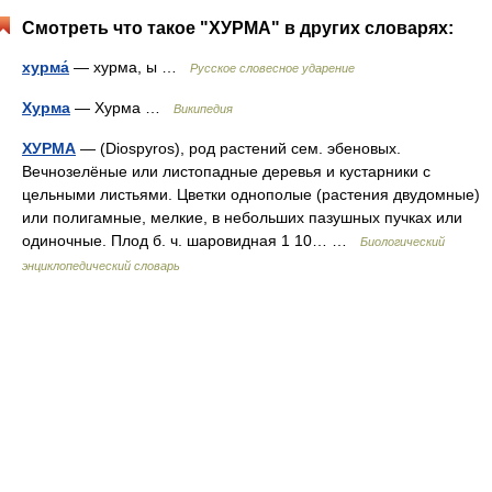
Смотреть что такое "ХУРМА" в других словарях:
хурма́
— хурма, ы …
Русское словесное ударение
Хурма
— Хурма …
Википедия
ХУРМА
— (Diospyros), род растений сем. эбеновых.
Вечнозелёные или листопадные деревья и кустарники с
цельными листьями. Цветки однополые (растения двудомные)
или полигамные, мелкие, в небольших пазушных пучках или
одиночные. Плод б. ч. шаровидная 1 10… …
Биологический
энциклопедический словарь