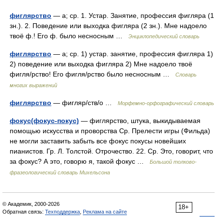
фиглярство
— а; ср. 1. Устар. Занятие, профессия фигляра (1
зн.). 2. Поведение или выходка фигляра (2 зн.). Мне надоело
твоё ф.! Его ф. было несносным …
Энциклопедический словарь
фиглярство
— а; ср. 1) устар. занятие, профессия фигляра 1)
2) поведение или выходка фигляра 2) Мне надоело твоё
фигля/рство! Его фигля/рство было несносным …
Словарь
многих выражений
фиглярство
— фигляр/ств/о …
Морфемно-орфографический словарь
фокус(фокус-покус)
— фиглярство, штука, выкидываемая
помощью искусства и проворства Ср. Прелести игры (Фильда)
не могли заставить забыть все фокус покусы новейших
пианистов. Гр. Л. Толстой. Отрочество. 22. Ср. Это, говорит, что
за фокус? А это, говорю я, такой фокус …
Большой толково-
фразеологический словарь Михельсона
© Академик, 2000-2026
18+
Обратная связь:
Техподдержка
,
Реклама на сайте