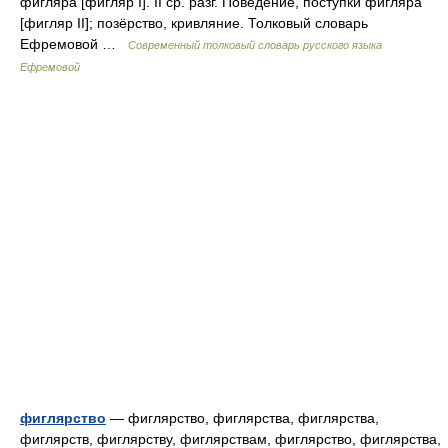
фигляра [фигляр I]. II ср. разг. Поведение, поступки фигляра
[фигляр II]; позёрство, кривляние. Толковый словарь
Ефремовой …
Современный толковый словарь русского языка
Ефремовой
фиглярство
— фиглярство, фиглярства, фиглярства,
фиглярств, фиглярству, фиглярствам, фиглярство, фиглярства,