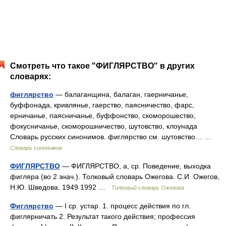
Смотреть что такое "ФИГЛЯРСТВО" в других
словарях:
фиглярство
— балаганщина, балаган, гаерничанье,
буффонада, кривлянье, гаерство, паясничество, фарс,
ерничанье, паясничанье, буффонство, скоморошество,
фокусничанье, скоморошничество, шутовство, клоунада
Словарь русских синонимов. фиглярство см. шутовство… …
Словарь синонимов
ФИГЛЯРСТВО
— ФИГЛЯРСТВО, а, ср. Поведение, выходка
фигляра (во 2 знач.). Толковый словарь Ожегова. С.И. Ожегов,
Н.Ю. Шведова. 1949 1992 …
Толковый словарь Ожегова
Фиглярство
— I ср. устар. 1. процесс действия по гл.
фиглярничать 2. Результат такого действия; профессия