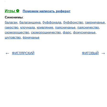
.
Игры ⚽
Поможем написать реферат
Синонимы
:
балаган
,
балаганщина
,
буффонада
,
буффонство
,
гаерничанье
,
гаерство
,
клоунада
,
кривляние
,
паясничанье
,
паясничество
,
скоморошество
,
скоморошничество
,
фарс
,
фокусничанье
,
шутовство
,
ёрничанье
ФИГЛЯРСКИЙ
ФИГОВЫЙ