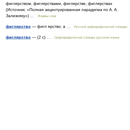
фиглярством, фиглярствами, фиглярстве, фиглярствах
(Источник: «Полная акцентуированная парадигма по А. А.
Зализняку») …
Формы слов
фиглярство
— фигл ярство, а …
Русский орфографический словарь
фиглярство
— (2 с) …
Орфографический словарь русского языка