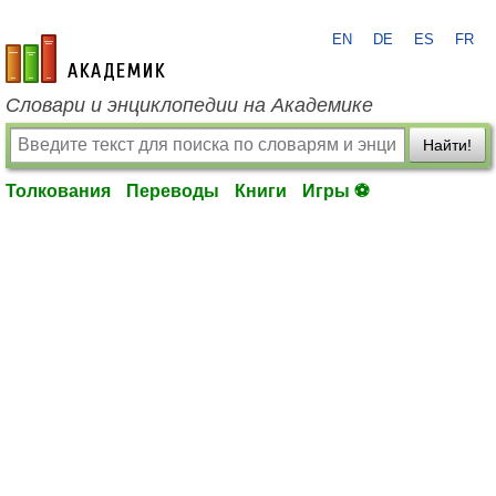
EN
DE
ES
FR
academic.ru
Словари и энциклопедии на Академике
Найти!
Толкования
Переводы
Книги
Игры ⚽