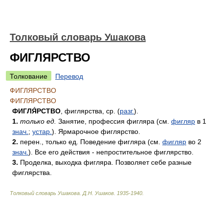
Толковый словарь Ушакова
ФИГЛЯРСТВО
Толкование
Перевод
ФИГЛЯРСТВО
ФИГЛЯРСТВО
ФИГЛЯ́РСТВО
, фиглярства, ср. (
разг.
).
1.
только ед.
Занятие, профессия фигляра (см.
фигляр
в 1
знач.
;
устар.
). Ярмарочное фиглярство.
2.
перен., только ед. Поведение фигляра (см.
фигляр
во 2
знач.
). Все его действия - непростительное фиглярство.
3.
Проделка, выходка фигляра. Позволяет себе разные
фиглярства.
Толковый словарь Ушакова
.
Д.Н. Ушаков.
1935-1940
.