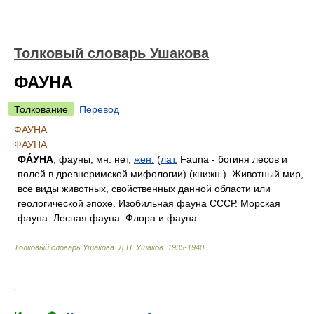
Толковый словарь Ушакова
ФАУНА
Толкование
Перевод
ФАУНА
ФАУНА
ФА́УНА
, фауны, мн. нет,
жен.
(
лат.
Fauna - богиня лесов и
полей в древнеримской мифологии) (книжн.). Животный мир,
все виды животных, свойственных данной области или
геологической эпохе. Изобильная фауна СССР. Морская
фауна. Лесная фауна. Флора и фауна.
Толковый словарь Ушакова
.
Д.Н. Ушаков.
1935-1940
.
.