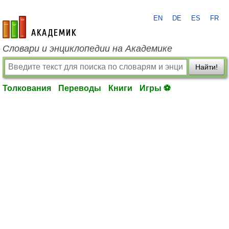
EN
DE
ES
FR
academic.ru
Словари и энциклопедии на Академике
Найти!
Толкования
Переводы
Книги
Игры ⚽