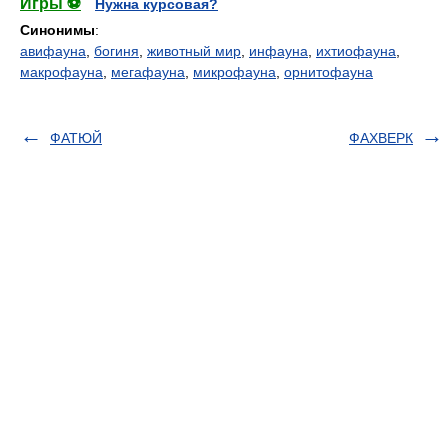
Игры ⚽
Нужна курсовая?
Синонимы
:
авифауна
,
богиня
,
животный мир
,
инфауна
,
ихтиофауна
,
макрофауна
,
мегафауна
,
микрофауна
,
орнитофауна
ФАТЮЙ
ФАХВЕРК