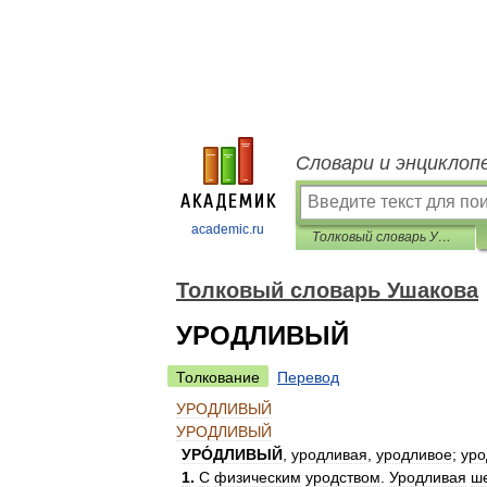
Словари и энциклоп
academic.ru
Толковый словарь Ушакова
Толковый словарь Ушакова
УРОДЛИВЫЙ
Толкование
Перевод
УРОДЛИВЫЙ
УРОДЛИВЫЙ
УРО́ДЛИВЫЙ
,
уродливая
,
уродливое
;
уро
1
.
С
физическим
уродством
.
Уродливая
ш