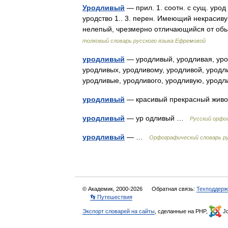
Уродливый
— прил. 1. соотн. с сущ. уро
уродство 1.. 3. перен. Имеющий некрасив
нелепый, чрезмерно отличающийся от об
толковый словарь русского языка Ефремовой
уродливый
— уродливый, уродливая, урод
уродливых, уродливому, уродливой, уродл
уродливые, уродливого, уродливую, урод
уродливый
— красивый прекрасный жив
уродливый
— ур одливый …
Русский орфо
уродливый
— …
Орфографический словарь ру
© Академик, 2000-2026
Обратная связь:
Техподдерж
👣 Путешествия
Экспорт словарей на сайты
, сделанные на PHP,
Jo