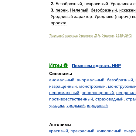
2
.
Безобразный
,
некрасивый
.
Уродливая
с
3
.
перен
.
Нелепый
,
безобразный
,
искаже
Уродливый
характер
.
Уродливо
(
нареч
.)
в
проекта
.
Толковый
словарь
Ушакова
.
Д
.
Н
.
Ушаков
.
1935
-
1940
.
.
Игры ⚽
Поможем сделать НИР
Синонимы
:
аномальный
,
анормальный
,
безобразный
,
извращенный
,
монстрозный
,
монструозны
ненормальный
,
неполноценный
,
неправил
противоестественный
,
страховидный
,
стра
уродом
,
уродский
,
юродивый
Антонимы
:
красивый
,
прекрасный
,
живописный
,
очаро