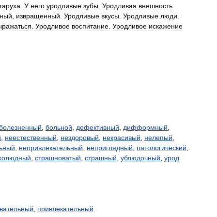
таруха
.
У
него
уродливые
зубы
.
Уродливая
внешность
.
нный
,
извращенный
.
Уродливые
вкусы
.
Уродливые
люди
.
ыражаться
.
Уродливое
воспитание
.
Уродливое
искажение
болезненный
,
больной
,
дефективный
,
дифформный
,
й
,
неестественный
,
нездоровый
,
некрасивый
,
нелепый
,
ьный
,
непривлекательный
,
неприглядный
,
патологический
,
холюдный
,
страшноватый
,
страшный
,
ублюдочный
,
урод
вательный
,
привлекательный