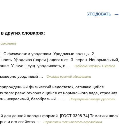
УРОДОВАТЬ
в других словарях:
 синонимов
. С физическим уродством. Уродливые пальцы. 2.
ность. Уродливо (нареч.) одеваться. 3. перен. Ненормальный,
ние. У. вкус. | сущ. уродливость, и …
Толковый словарь Ожегова
еимоверно уродливый …
Словарь русской идиоматики
 прирожденный физический недостаток, отличающийся
ях тела: резко отклоняющийся от нормального вида, строения.
Очень некрасивый, безобразный.… …
Популярный словарь русского
й для данной породы формой. [ГОСТ 3398 74] Тематики шелк
рье и его свойства …
Справочник технического переводчика