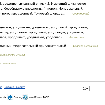
д I, уродство, связанный с ними 2. Имеющий физическое
ую, безобразную внешность. 4. перен. Ненормальный,
ычного; извращенный. Толковый словарь… …
Современный
ливое, уродливые, уродливого, уродливой, уродливого,
ивому, уродливым, уродливый, уродливую, уродливое,
ливое, уродливых, уродливым, уродливой …
Формы слов
описный очаровательный привлекательный …
Словарь антонимов
графический словарь
сского языка
ка
,
Реклама на сайте
18+
omla,
Drupal,
WordPress, MODx.