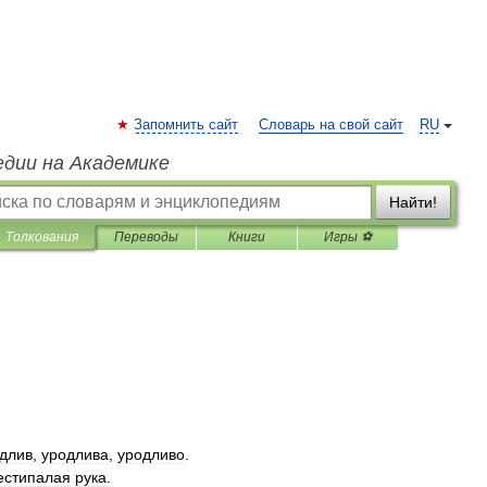
Запомнить сайт
Словарь на свой сайт
RU
едии на Академике
Найти!
Толкования
Переводы
Книги
Игры ⚽
длив
,
уродлива
,
уродливо
.
естипалая
рука
.