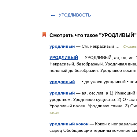
УРОДЛИВОСТЬ
Смотреть что такое "УРОДЛИВЫЙ" 
уродливый
— См. некрасивый …
Словарь
УРОДЛИВЫЙ
— УРОДЛИВЫЙ, ая, ое; ив. 1
Некрасивый, безобразный. Уродливая внеш
нелепый до безобразия. Уродливое воспита
уродливый
— • до ужаса уродливый • н
уродливый
— ая, ое; лив, а 1) Имеющий
уродством. Уродливое существо. 2) О част
Уродливый палец. Уродливая спина. 3) 
языка
уродливый кокон
— Кокон с неправильно
сырец Обобщающие термины коконное сы