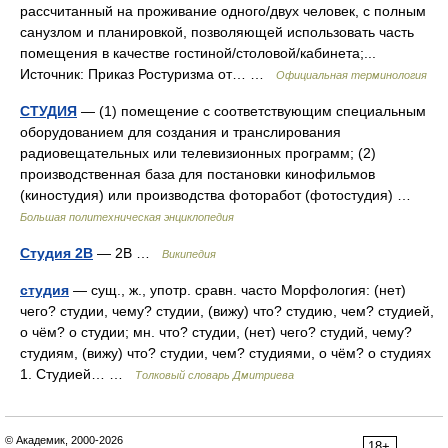
рассчитанный на проживание одного/двух человек, с полным
санузлом и планировкой, позволяющей использовать часть
помещения в качестве гостиной/столовой/кабинета;...
Источник: Приказ Ростуризма от… …
Официальная терминология
СТУДИЯ
— (1) помещение с соответствующим специальным
оборудованием для создания и транслирования
радиовещательных или телевизионных программ; (2)
производственная база для постановки кинофильмов
(киностудия) или производства фоторабот (фотостудия) …
Большая политехническая энциклопедия
Студия 2В
— 2В …
Википедия
студия
— сущ., ж., употр. сравн. часто Морфология: (нет)
чего? студии, чему? студии, (вижу) что? студию, чем? студией,
о чём? о студии; мн. что? студии, (нет) чего? студий, чему?
студиям, (вижу) что? студии, чем? студиями, о чём? о студиях
1. Студией… …
Толковый словарь Дмитриева
© Академик, 2000-2026
18+