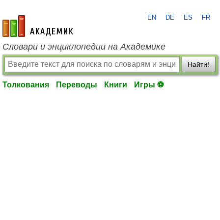
EN
DE
ES
FR
academic.ru
Словари и энциклопедии на Академике
Найти!
Толкования
Переводы
Книги
Игры ⚽