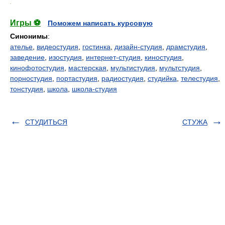
.
Игры ⚽
Поможем написать курсовую
Синонимы
:
ателье
,
видеостудия
,
гостинка
,
дизайн-студия
,
драмстудия
,
заведение
,
изостудия
,
интернет-студия
,
киностудия
,
кинофотостудия
,
мастерская
,
мультистудия
,
мультстудия
,
порностудия
,
портастудия
,
радиостудия
,
студийка
,
телестудия
,
тонстудия
,
школа
,
школа-студия
СТУДИТЬСЯ
СТУЖА