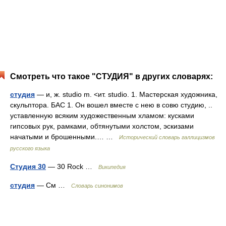
Смотреть что такое "СТУДИЯ" в других словарях:
студия
— и, ж. studio m. <ит. studio. 1. Мастерская художника,
скульптора. БАС 1. Он вошел вместе с нею в совю студию, ..
уставленную всяким художественным хламом: кусками
гипсовых рук, рамками, обтянутыми холстом, эскизами
начатыми и брошенными.… …
Исторический словарь галлицизмов
русского языка
Студия 30
— 30 Rock …
Википедия
студия
— См …
Словарь синонимов