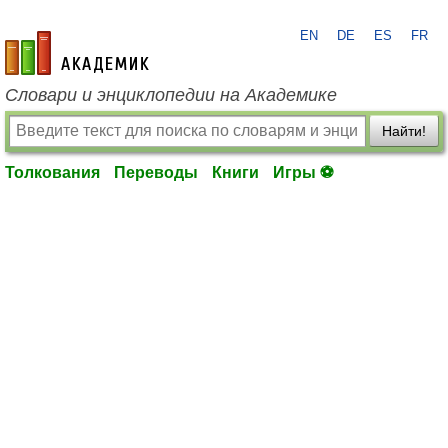
EN
DE
ES
FR
academic.ru
Словари и энциклопедии на Академике
Найти!
Толкования
Переводы
Книги
Игры ⚽