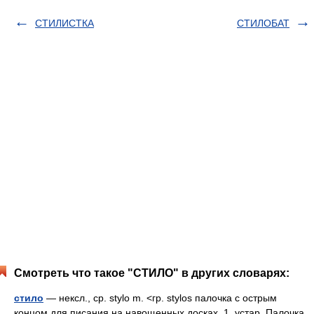
СТИЛИСТКА
СТИЛОБАТ
Смотреть что такое "СТИЛО" в других словарях:
стило
— нексл., ср. stylo m. <гр. stylos палочка с острым
концом для писания на навощенных досках. 1. устар. Палочка