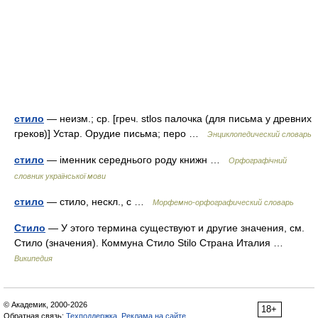
стило
— неизм.; ср. [греч. stlos палочка (для письма у древних
греков)] Устар. Орудие письма; перо …
Энциклопедический словарь
стило
— іменник середнього роду книжн …
Орфографічний
словник української мови
стило
— стило, нескл., с …
Морфемно-орфографический словарь
Стило
— У этого термина существуют и другие значения, см.
Стило (значения). Коммуна Стило Stilo Страна Италия …
Википедия
© Академик, 2000-2026
18+
Обратная связь:
Техподдержка
,
Реклама на сайте