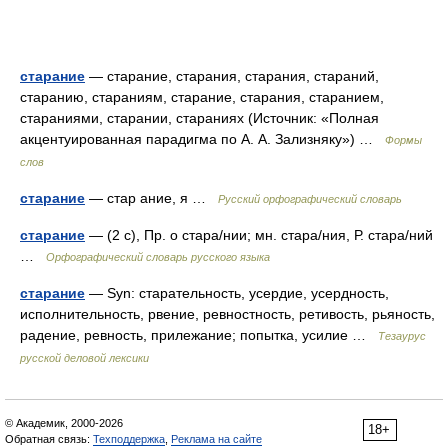
старание
— старание, старания, старания, стараний,
старанию, стараниям, старание, старания, старанием,
стараниями, старании, стараниях (Источник: «Полная
акцентуированная парадигма по А. А. Зализняку») …
Формы
слов
старание
— стар ание, я …
Русский орфографический словарь
старание
— (2 с), Пр. о стара/нии; мн. стара/ния, Р. стара/ний
…
Орфографический словарь русского языка
старание
— Syn: старательность, усердие, усердность,
исполнительность, рвение, ревностность, ретивость, рьяность,
радение, ревность, прилежание; попытка, усилие …
Тезаурус
русской деловой лексики
© Академик, 2000-2026
18+
Обратная связь:
Техподдержка
,
Реклама на сайте