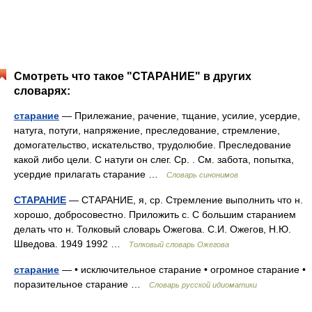
Смотреть что такое "СТАРАНИЕ" в других
словарях:
старание
— Прилежание, рачение, тщание, усилие, усердие,
натуга, потуги, напряжение, преследование, стремление,
домогательство, искательство, трудолюбие. Преследование
какой либо цели. С натуги он слег. Ср. . См. забота, попытка,
усердие прилагать старание …
Словарь синонимов
СТАРАНИЕ
— СТАРАНИЕ, я, ср. Стремление выполнить что н.
хорошо, добросовестно. Приложить с. С большим старанием
делать что н. Толковый словарь Ожегова. С.И. Ожегов, Н.Ю.
Шведова. 1949 1992 …
Толковый словарь Ожегова
старание
— • исключительное старание • огромное старание •
поразительное старание …
Словарь русской идиоматики