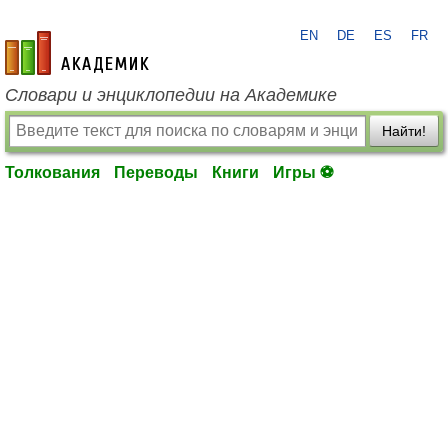
EN
DE
ES
FR
academic.ru
Словари и энциклопедии на Академике
Найти!
Толкования
Переводы
Книги
Игры ⚽