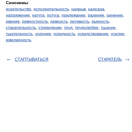
Синонимы
:
искательство
,
исполнительность
,
надрыв
,
надсада
,
напряжение
,
натуга
,
потуга
,
прилежание
,
радение
,
рачение
,
рвение
,
ревностность
,
ревность
,
ретивость
,
рьяность
,
старательность
,
стремление
,
труд
,
трудолюбие
,
тщание
,
тщательность
,
усердие
,
усердность
,
усердствование
,
усилие
,
ювелирность
СТАПТЫВАТЬСЯ
СТАРАТЕЛЬ