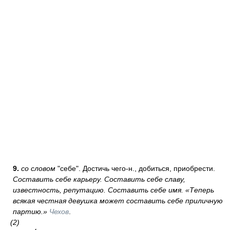
9.
со словом
"себе". Достичь чего-н., добиться, приобрести.
Составить себе карьеру. Составить себе славу,
известность, репутацию. Составить себе имя. «Теперь
всякая честная девушка может составить себе приличную
партию.»
Чехов
.
(2)