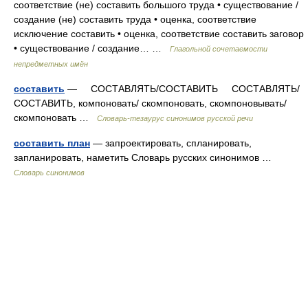
соответствие (не) составить большого труда • существование /
создание (не) составить труда • оценка, соответствие
исключение составить • оценка, соответствие составить заговор
• существование / создание… …
Глагольной сочетаемости
непредметных имён
составить
— СОСТАВЛЯТЬ/СОСТАВИТЬ СОСТАВЛЯТЬ/
СОСТАВИТЬ, компоновать/ скомпоновать, скомпоновывать/
скомпоновать …
Словарь-тезаурус синонимов русской речи
составить план
— запроектировать, спланировать,
запланировать, наметить Словарь русских синонимов …
Словарь синонимов