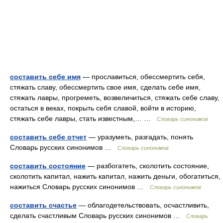
составить себе имя
— прославиться, обессмертить себя,
стяжать славу, обессмертить свое имя, сделать себе имя,
стяжать лавры, прогреметь, возвеличиться, стяжать себе славу,
остаться в веках, покрыть себя славой, войти в историю,
стяжать себе лавры, стать известным,… …
Словарь синонимов
составить себе отчет
— уразуметь, разгадать, понять
Словарь русских синонимов …
Словарь синонимов
составить состояние
— разбогатеть, сколотить состояние,
сколотить капитал, нажить капитал, нажить деньги, обогатиться,
нажиться Словарь русских синонимов …
Словарь синонимов
составить счастье
— облагодетельствовать, осчастливить,
сделать счастливым Словарь русских синонимов …
Словарь