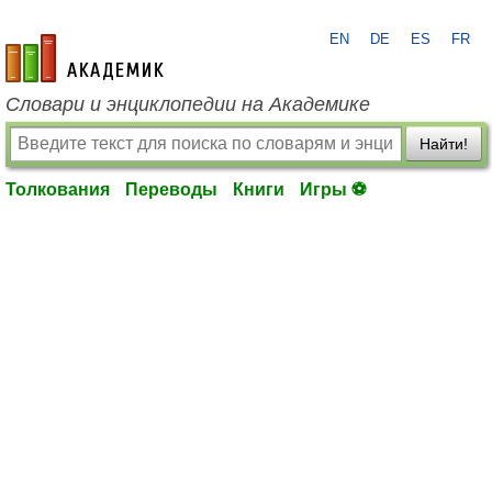
EN
DE
ES
FR
academic.ru
Словари и энциклопедии на Академике
Найти!
Толкования
Переводы
Книги
Игры ⚽