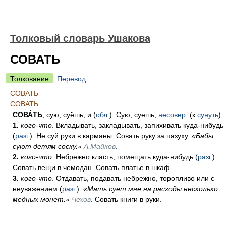
Толковый словарь Ушакова
СОВАТЬ
Толкование
Перевод
СОВАТЬ
СОВАТЬ
СОВА́ТЬ
, сую, суёшь, и (
обл.
). Сую, суешь,
несовер.
(к
сунуть
).
1.
кого-что
. Вкладывать, закладывать, запихивать куда-нибудь
(
разг.
). Не суй руки в карманы. Совать руку за пазуху.
«Бабы
суют детям соску.»
А.Майков
.
2.
кого-что
. Небрежно класть, помещать куда-нибудь (
разг.
).
Совать вещи в чемодан. Совать платье в шкаф.
3.
кого-что
. Отдавать, подавать небрежно, торопливо или с
неуважением (
разг.
).
«Мать сует мне на расходы несколько
медных монет.»
Чехов
. Совать книги в руки.