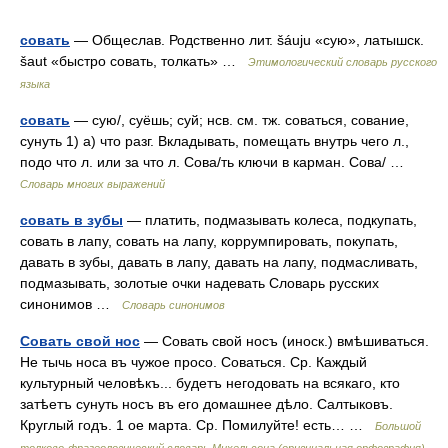
совать
— Общеслав. Родственно лит. šáuju «сую», латышск.
šaut «быстро совать, толкать» …
Этимологический словарь русского
языка
совать
— сую/, суёшь; суй; нсв. см. тж. соваться, сование,
сунуть 1) а) что разг. Вкладывать, помещать внутрь чего л.,
подо что л. или за что л. Сова/ть ключи в карман. Сова/ …
Словарь многих выражений
совать в зубы
— платить, подмазывать колеса, подкупать,
совать в лапу, совать на лапу, коррумпировать, покупать,
давать в зубы, давать в лапу, давать на лапу, подмасливать,
подмазывать, золотые очки надевать Словарь русских
синонимов …
Словарь синонимов
Совать свой нос
— Совать свой носъ (иноск.) вмѣшиваться.
Не тычь носа въ чужое просо. Соваться. Ср. Каждый
культурный человѣкъ... будетъ негодовать на всякаго, кто
затѣетъ сунуть носъ въ его домашнее дѣло. Салтыковъ.
Круглый годъ. 1 ое марта. Ср. Помилуйте! есть… …
Большой