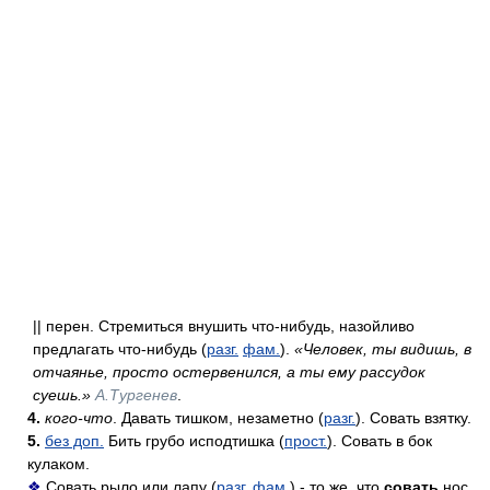
|| перен. Стремиться внушить что-нибудь, назойливо
предлагать что-нибудь (
разг.
фам.
).
«Человек, ты видишь, в
отчаянье, просто остервенился, а ты ему рассудок
суешь.»
А.Тургенев
.
4.
кого-что
. Давать тишком, незаметно (
разг.
). Совать взятку.
5.
без доп.
Бить грубо исподтишка (
прост.
). Совать в бок
кулаком.
❖
Совать рыло или лапу (
разг.
фам.
) - то же, что
совать
нос