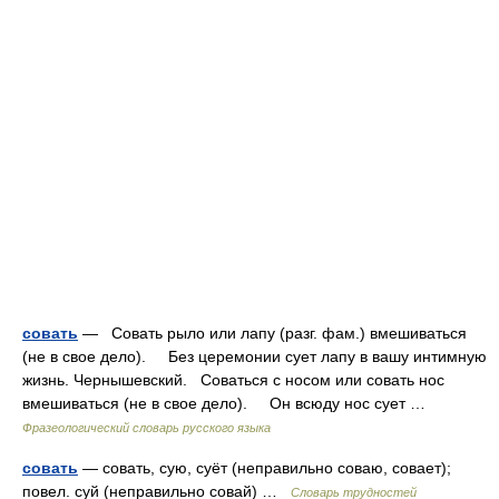
совать
— Совать рыло или лапу (разг. фам.) вмешиваться
(не в свое дело). Без церемонии сует лапу в вашу интимную
жизнь. Чернышевский. Соваться с носом или совать нос
вмешиваться (не в свое дело). Он всюду нос сует …
Фразеологический словарь русского языка
совать
— совать, сую, суёт (неправильно соваю, совает);
повел. суй (неправильно совай) …
Словарь трудностей