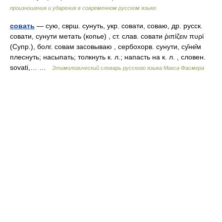
произношения и ударения в современном русском языке
совать
— сую, сврш. сунуть, укр. совати, соваю, др. русск.
совати, сунути метать (копье) , ст. слав. совати ῥιπίζειν πυρί
(Супр.), болг. совам засовываю , сербохорв. сунути, су̑не̑м
плеснуть; насыпать; толкнуть к. л.; напасть на к. л. , словен.
sovati,… …
Этимологический словарь русского языка Макса Фасмера