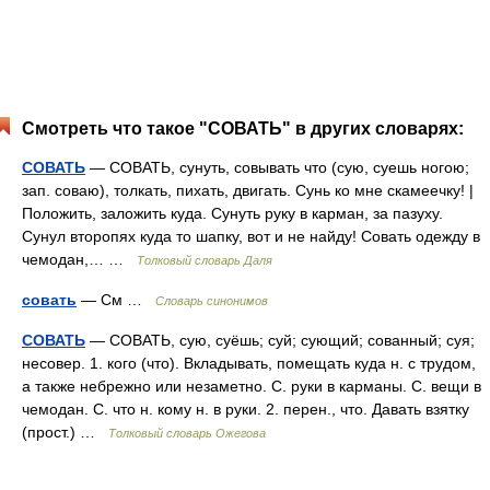
Смотреть что такое "СОВАТЬ" в других словарях:
СОВАТЬ
— СОВАТЬ, сунуть, совывать что (сую, суешь ногою;
зап. соваю), толкать, пихать, двигать. Сунь ко мне скамеечку! |
Положить, заложить куда. Сунуть руку в карман, за пазуху.
Сунул второпях куда то шапку, вот и не найду! Совать одежду в
чемодан,… …
Толковый словарь Даля
совать
— См …
Словарь синонимов
СОВАТЬ
— СОВАТЬ, сую, суёшь; суй; сующий; сованный; суя;
несовер. 1. кого (что). Вкладывать, помещать куда н. с трудом,
а также небрежно или незаметно. С. руки в карманы. С. вещи в
чемодан. С. что н. кому н. в руки. 2. перен., что. Давать взятку
(прост.) …
Толковый словарь Ожегова