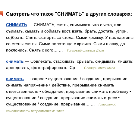
Смотреть что такое "СНИМАТЬ" в других словарях:
СНИМАТЬ
— СНИМАТЬ, снять, снимывать что с чего, или
съимать, сымать и соймать вост. взять, брать, достать, у(при,
со)брать. Снять скатерть со стола. Сыми крышку. У нас картины
со стены сняты. Сыми полотенце с крючка. Сыми шапку, да
поклонись. Снять с кого… …
Толковый словарь Даля
снимать
— Совлекать, стаскивать, срывать, скидывать, лишать;
арендовать; фотографировать. Ср …
Словарь синонимов
снимать
— вопрос • существование / создание, прерывание
снимать напряжение • действие, прерывание снимать
ответственность • обладание, прерывание снимать проблему •
существование / создание, прерывание снимать стресс •
существование / создание, прерывание… …
Глагольной
сочетаемости непредметных имён