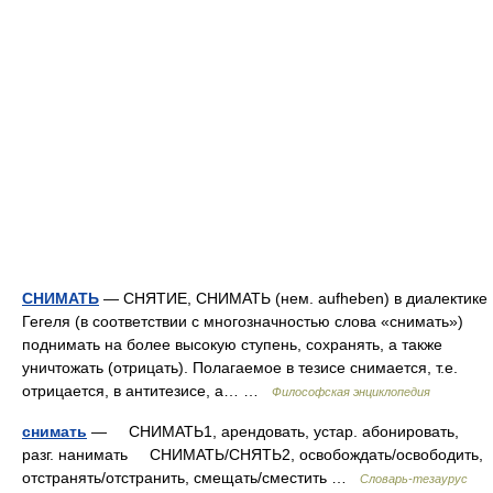
СНИМАТЬ
— СНЯТИЕ, СНИМАТЬ (нем. aufheben) в диалектике
Гегеля (в соответствии с многозначностью слова «снимать»)
поднимать на более высокую ступень, сохранять, а также
уничтожать (отрицать). Полагаемое в тезисе снимается, т.е.
отрицается, в антитезисе, а… …
Философская энциклопедия
снимать
— СНИМАТЬ1, арендовать, устар. абонировать,
разг. нанимать СНИМАТЬ/СНЯТЬ2, освобождать/освободить,
отстранять/отстранить, смещать/сместить …
Словарь-тезаурус