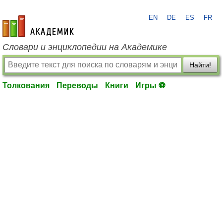
EN
DE
ES
FR
academic.ru
Словари и энциклопедии на Академике
Найти!
Толкования
Переводы
Книги
Игры ⚽