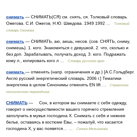
снимать
— СНИМАТЬ(СЯ) см. снять, ся. Толковый словарь
Ожегова. С.И. Ожегов, Н.Ю. Шведова. 1949 1992 …
Толковый
словарь Ожегова
снимать
— СНИМАТЬ, аю, аешь; несов. (сов. СНЯТЬ, сниму,
снимешь). 1. кого. Знакомиться с девушкой. 2. что, сколько и
без доп. Зарабатывать, получать доход. 3. кого. Подражать
кому л., копировать кого л …
Словарь русского арго
снимать
— отменять (напр. ограничения и др.) [А.С.Гольдберг.
Англо русский энергетический словарь. 2006 г.] Тематики
энергетика в целом Синонимы отменять EN lift …
Справочник
технического переводчика
СНИМАТЬ
— Сон, в котором вы снимаете с себя одежду,
говорит о неосуществимости вашего горячего стремления
заполучить в мужья господина X. Снимать с себя и нижнее
белье, оставаясь в костюме Евы, – пожалуй, что касается
господина X, у вас появятся… …
Сонник Мельникова