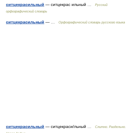
ситцекрасильный
— ситцекрас ильный …
Русский
орфографический словарь
ситцекрасильный
— …
Орфографический словарь русского языка
ситцекрасильный
— ситцекраси/льный …
Слитно. Раздельно.