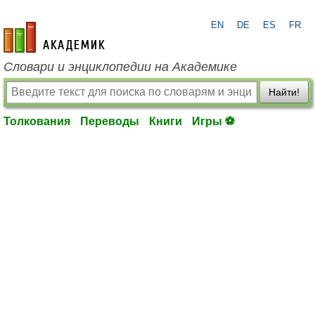
EN
DE
ES
FR
academic.ru
Словари и энциклопедии на Академике
Найти!
Толкования
Переводы
Книги
Игры ⚽