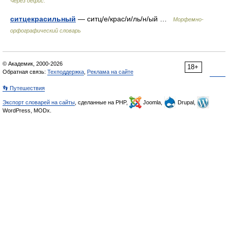
Через дефис.
ситцекрасильный
— ситц/е/крас/и/ль/н/ый …
Морфемно-
орфографический словарь
© Академик, 2000-2026
18+
Обратная связь:
Техподдержка
,
Реклама на сайте
👣 Путешествия
Экспорт словарей на сайты
, сделанные на PHP,
Joomla,
Drupal,
WordPress, MODx.