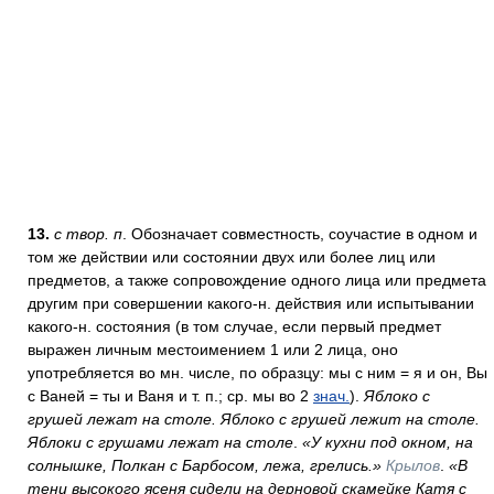
13.
с твор. п
. Обозначает совместность, соучастие в одном и
том же действии или состоянии двух или более лиц или
предметов, а также сопровождение одного лица или предмета
другим при совершении какого-н. действия или испытывании
какого-н. состояния (в том случае, если первый предмет
выражен личным местоимением 1 или 2 лица, оно
употребляется во мн. числе, по образцу: мы с ним = я и он, Вы
с Ваней = ты и Ваня и т. п.; ср. мы во 2
знач.
).
Яблоко с
грушей лежат на столе. Яблоко с грушей лежит на столе.
Яблоки с грушами лежат на столе
.
«У кухни под окном, на
солнышке, Полкан с Барбосом, лежа, грелись.»
Крылов
.
«В
тени высокого ясеня сидели на дерновой скамейке Катя с