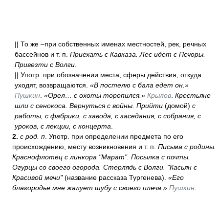
|| То же –при собственных именах местностей, рек, речных
бассейнов и т. п.
Приехать с Кавказа. Лес идет с Печоры.
Привезти с Волги
.
|| Употр. при обозначении места, сферы действия, откуда
уходят, возвращаются.
«В постелю с бала едет он.»
Пушкин
.
«Орел… с охоты торопился.»
Крылов
.
Крестьяне
шли с сенокоса. Вернуться с войны. Прийти
(домой)
с
работы, с фабрики, с завода, с заседания, с собрания, с
уроков, с лекции, с концерта
.
2.
с род. п
. Употр. при определении предмета по его
происхождению, месту возникновения и т. п.
Письма с родины.
Краснофлотец с линкора "Марат". Посылка с почты.
Огурцы со своего огорода. Стерлядь с Волги. "Касьян с
Красивой мечи"
(название рассказа Тургенева).
«Его
благородье мне жалует шубу с своего плеча.»
Пушкин
.