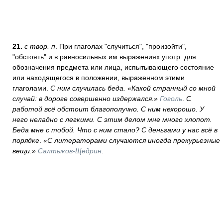
21.
с твор. п
. При глаголах "случиться", "произойти",
"обстоять" и в равносильных им выражениях употр. для
обозначения предмета или лица, испытывающего состояние
или находящегося в положении, выраженном этими
глаголами.
С ним случилась беда. «Какой странный со мной
случай: в дороге совершенно издержался.»
Гоголь
.
С
работой всё обстоит благополучно. С ним нехорошо. У
него неладно с легкими. С этим делом мне много хлопот.
Беда мне с тобой. Что с ним стало? С деньгами у нас всё в
порядке
.
«С литераторами случаются иногда прекурьезные
вещи.»
Салтыков-Щедрин
.