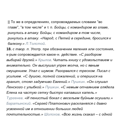
|| То же в определениях, сопровождаемых словами "во
главе", "в том числе" и т. п.
Бойцы, с командиром во главе,
ринулись в атаку. Бойцы, с командиром в том числе,
ринулись в атаку
.
«Народ, с Петей в середине, бросился к
балкону.»
Л.Толстой
.
18.
с твор. п
. Употр. при обозначении явления или состояния,
к-рым сопровождается какое-н. действие.
«С разбором
выбирай друзей.»
Крылов
.
Читать книгу с удовольствием и
внимательно. Он выслушал упрек молча, но с явным
смущением. Упал с шумом. Разорвался с треском. Писал с
усилием
.
«С душою, полной сожалений, и опершися на
гранит, стоял задумчиво Евгений.»
Пушкин
.
«Он слушал
Ленского с улыбкой.»
Пушкин
.
«С немым отчаянием глядела
Елена на частую сетку быстро капавших капель.»
Тургенев
.
«И пенистый бокал с весельем буйным осушали.»
Баратынский
.
«Сергей Платонович раскланялся с давно
усвоенной им в отношении больших людей
почтительностью.»
Шолохов
.
«Всю жизнь скакал – с одной