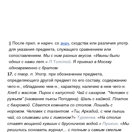
|| После прил. и нареч. со
знач.
сходства или различия употр.
для указания предмета, служащего сравнением или
сопоставлением.
Мы с ним разных вкусов
.
«Ивины были
одних с нами лет.»
Л.Толстой
.
Я приехал в Москву
одновременно с братом
.
17.
с твор. п
. Употр. при обозначении предмета,
определяющего другой предмет по его составу, содержанию
чего-н., обладанию чем-н., характеру, наличию в нем чего-н.
Хлеб с маслом. Пирог с капустой. Чай с сахаром. "Человек с
ружьем" (
название пьесы Погодина
). Шаль с каймой. Платок
с бахромой. Сдается комната со столом. Лошадь с
норовом. Человек с талантом.
«Ты, Аркадий, с чем пьешь
чай, со сливками или с лимоном?»
Тургенев
.
«На столик
ставят вощаной кувшин с брусничною водой.»
Пушкин
.
«Мы
решились основать журнал… с полным и самым смелым