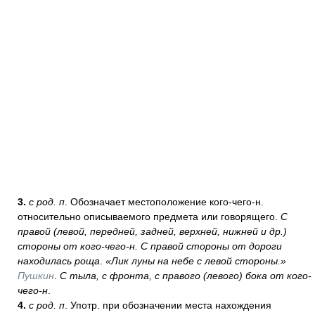
3.
с род. п
. Обозначает местоположение кого-чего-н.
относительно описываемого предмета или говорящего.
С
правой (левой, передней, задней, верхней, нижней и др.)
стороны от кого-чего-н. С правой стороны от дороги
находилась роща
.
«Лик луны на небе с левой стороны.»
Пушкин
.
С тыла, с фронта, с правого (левого) бока от кого-
чего-н
.
4.
с род. п
. Употр. при обозначении места нахождения