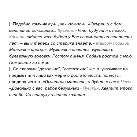
|| Подобно кому-чему-н., как кто-что-н.
«Огурец и с дом
величиной диковинка.»
Крылов
.
«Что, буду ли я с него?»
Крылов
.
«Много чего будет у Вас вспомнить на старости
лет, – вы и теперь со старика знаете.»
Максим Горький
.
Мальчик с пальчик. Мужичок с ноготок. Букашка с
булавочную головку. Ростом с меня. Собака ростом с мою.
Поживите-ка с мое
.
|| Со словами "довольно", "достаточно" и т. п. указывает на
предмет или лицо как мерило достаточности, полноты,
предела чего-н.
«Почитали малость, и будет с вас.»
Чехов
.
«Довольно с вас, рабов безумных!»
Пушкин
.
Хватит этого
с тебя. Со старуху и этого хватит
.