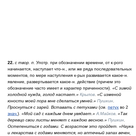
22.
с твор. п
. Употр. при обозначении времени, от к-рого
начинается, наступает что-н., или же ряда последовательных
моментов, по мере наступления к-рых развивается какое-н.
явление, развертывается какое-н. действие (причем это
обозначение часто имеет и характер причинности).
«С зимой
холодной нужда, голод настает.»
Крылов
.
«С изменой
юности моей пора мне сделаться умней.»
Пушкин
.
Проснуться с зарей. Вставать с петухами
(см.
петух
во 2
знач.
).
«Мой сад с каждым днем увядает.»
А.Майков
.
«Так
деревцо свои листы меняет с каждою весною.»
Пушкин
.
Остепениться с годами. С возрастом это пройдет. «Наука
и лекарства с годами меняются, но аптечный запах вечен,