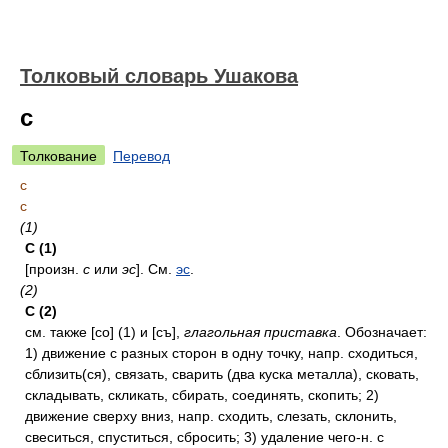
Толковый словарь Ушакова
с
Толкование
Перевод
с
с
(1)
С (1)
[произн.
с
или
эс
]. См.
эс
.
(2)
С
(2)
см. также [со] (1) и [съ],
глагольная приставка
. Обозначает:
1) движение с разных сторон в одну точку, напр. сходиться,
сблизить(ся), связать, сварить (два куска металла), сковать,
складывать, скликать, сбирать, соединять, скопить; 2)
движение сверху вниз, напр. сходить, слезать, склонить,
свеситься, спуститься, сбросить; 3) удаление чего-н. с