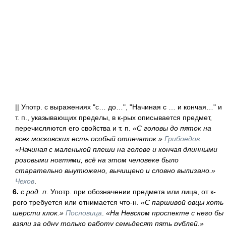
|| Употр. с выражениях "с… до…", "Начиная с … и кончая…" и
т. п., указывающих пределы, в к-рых описывается предмет,
перечисляются его свойства и т. п.
«С головы до пяток на
всех московских есть особый отпечаток.»
Грибоедов
.
«Начиная с маленькой плеши на голове и кончая длинными
розовыми ногтями, всё на этом человеке было
старательно выутюжено, вычищено и словно вылизано.»
Чехов
.
6.
с род. п
. Употр. при обозначении предмета или лица, от к-
рого требуется или отнимается что-н.
«С паршивой овцы хоть
шерсти клок.»
Пословица
.
«На Невском проспекте с него бы
взяли за одну только работу семьдесят пять рублей.»