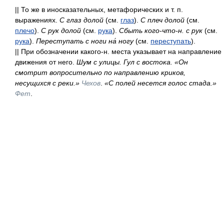
|| То же в иносказательных, метафорических и т. п.
выражениях.
С глаз долой
(см.
глаз
).
С плеч долой
(см.
плечо
).
С рук долой
(см.
рука
).
Сбыть кого-что-н. с рук
(см.
рука
).
Переступать с ноги на́ ногу
(см.
переступать
).
|| При обозначении какого-н. места указывает на направление
движения от него.
Шум с улицы. Гул с востока. «Он
смотрит вопросительно по направлению криков,
несущихся с реки.»
Чехов
.
«С полей несется голос стада.»
Фет
.