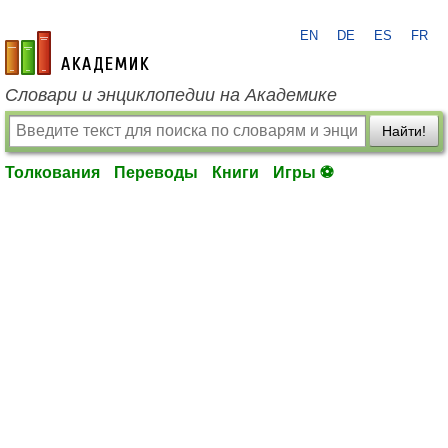
EN
DE
ES
FR
academic.ru
Словари и энциклопедии на Академике
Найти!
Толкования
Переводы
Книги
Игры ⚽