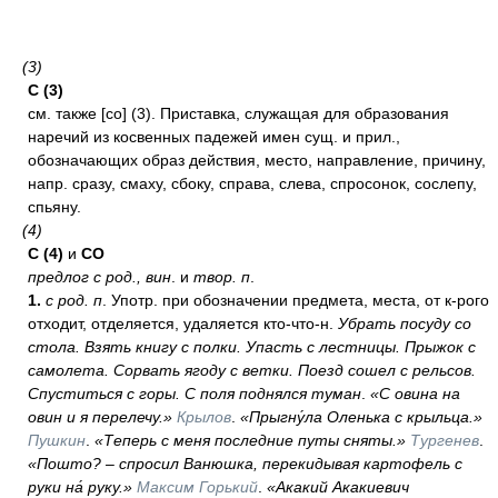
(3)
С
(3)
см. также [со] (3). Приставка, служащая для образования
наречий из косвенных падежей имен сущ. и прил.,
обозначающих образ действия, место, направление, причину,
напр. сразу, смаху, сбоку, справа, слева, спросонок, сослепу,
спьяну.
(4)
С (4)
и
СО
предлог с род., вин
. и
твор. п
.
1.
с род. п
. Употр. при обозначении предмета, места, от к-рого
отходит, отделяется, удаляется кто-что-н.
Убрать посуду со
стола. Взять книгу с полки. Упасть с лестницы. Прыжок с
самолета. Сорвать ягоду с ветки. Поезд сошел с рельсов.
Спуститься с горы. С поля поднялся туман
.
«С овина на
овин и я перелечу.»
Крылов
.
«Прыгну́ла Оленька с крыльца.»
Пушкин
.
«Теперь с меня последние путы сняты.»
Тургенев
.
«Пошто? – спросил Ванюшка, перекидывая картофель с
руки на́ руку.»
Максим Горький
.
«Акакий Акакиевич