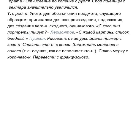
брата? Отчисление по копейке с рубля. Сбор пшеницы с
гектара значительно увеличился
.
7.
с род. п
. Употр. для обозначения предмета, служащего
образцом, оригиналом для воспроизведения, подражания,
для создания чего-н. сходного, одинакового.
«С кого они
портреты пишут?»
Лермонтов
.
«С живой картины список
бледный.»
Пушкин
.
Рисовать с натуры. Брать пример с
кого-н. Списать что-н. с книги. Запомнить мелодию с
голоса
(т. е. слушая, как ее исполняет кто-н.).
Снять мерку с
кого-чего-н. Перевести с французского
.