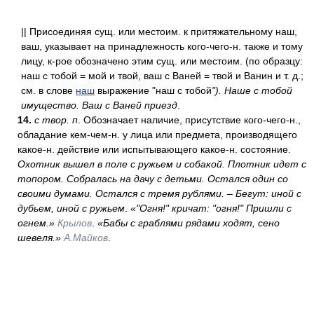
|| Присоединяя сущ. или местоим. к притяжательному наш,
ваш, указывает на принадлежность кого-чего-н. также и тому
лицу, к-рое обозначено этим сущ. или местоим. (по образцу:
наш с тобой = мой и твой, ваш с Ваней = твой и Ванин и т. д.;
см. в слове
наш
выражение "наш с тобой
"). Наше с тобой
имущество. Ваш с Ваней приезд
.
14.
с твор. п
. Обозначает наличие, присутствие кого-чего-н.,
обладание кем-чем-н. у лица или предмета, производящего
какое-н. действие или испытывающего какое-н. состояние.
Охотник вышел в поле с ружьем и собакой. Плотник идет с
топором. Собралась на дачу с детьми. Остался один со
своими думами. Остался с тремя рублями. – Бегут: иной с
дубьем, иной с ружьем
.
«"Огня!" кричат: "огня!" Пришли с
огнем.»
Крылов
.
«Бабы с граблями рядами ходят, сено
шевеля.»
А.Майков
.