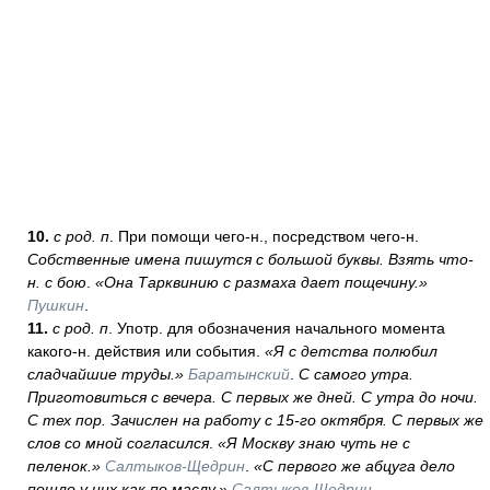
10.
с род. п
. При помощи чего-н., посредством чего-н.
Собственные имена пишутся с большой буквы. Взять что-
н. с бою
.
«Она Тарквинию с размаха дает пощечину.»
Пушкин
.
11
.
с род. п
. Употр. для обозначения начального момента
какого-н. действия или события.
«Я с детства полюбил
сладчайшие труды.»
Баратынский
.
С самого утра.
Приготовиться с вечера. С первых же дней. С утра до ночи.
С тех пор. Зачислен на работу с 15-го октября. С первых же
слов со мной согласился
.
«Я Москву знаю чуть не с
пеленок.»
Салтыков-Щедрин
.
«С первого же абцуга дело
пошло у них как по маслу.»
Салтыков-Щедрин
.