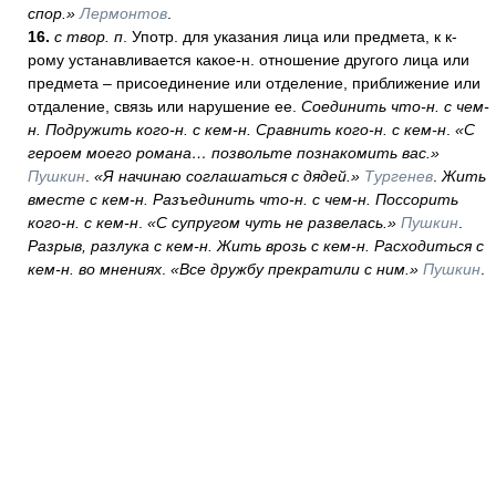
спор.»
Лермонтов
.
16.
с твор. п
. Употр. для указания лица или предмета, к к-
рому устанавливается какое-н. отношение другого лица или
предмета – присоединение или отделение, приближение или
отдаление, связь или нарушение ее.
Соединить что-н. с чем-
н. Подружить кого-н. с кем-н. Сравнить кого-н. с кем-н
.
«С
героем моего романа… позвольте познакомить вас.»
Пушкин
.
«Я начинаю соглашаться с дядей.»
Тургенев
.
Жить
вместе с кем-н. Разъединить что-н. с чем-н. Поссорить
кого-н. с кем-н
.
«С супругом чуть не развелась.»
Пушкин
.
Разрыв, разлука с кем-н. Жить врозь с кем-н. Расходиться с
кем-н. во мнениях
.
«Все дружбу прекратили с ним.»
Пушкин
.