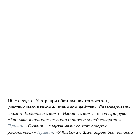
15.
с твор. п
. Употр. при обозначении кого-чего-н.,
участвующего в каком-н. взаимном действии.
Разговаривать
с кем-н. Видеться с кем-н. Играть с кем-н. в четыре руки
.
«Татьяна в тишине не спит и тихо с няней говорит.»
Пушкин
.
«Онегин… с мужчинами со всех сторон
раскланялся.»
Пушкин
.
«У Казбека с Шат горою был великий