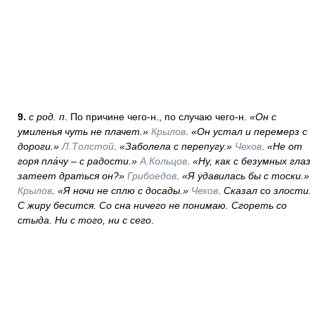
9.
с род. п
. По причине чего-н., по случаю чего-н.
«Он с
умиленья чуть не плачет.»
Крылов
.
«Он устал и перемерз с
дороги.»
Л.Толстой
.
«Заболела с перепугу.»
Чехов
.
«Не от
горя пла́чу – с радости.»
А.Кольцов
.
«Ну, как с безумных глаз
затеет драться он?»
Грибоедов
.
«Я удавилась бы с тоски.»
Крылов
.
«Я ночи не сплю с досады.»
Чехов
.
Сказал со злости.
С жиру бесится. Со сна ничего не понимаю. Сгореть со
стыда. Ни с того, ни с сего
.