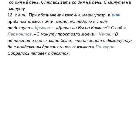
со дня на́ день
.
Откладывать со дня на́ день. С минуты на
минуту
.
12
.
с вин.
. При обозначении какой-н. меры употр. в
знач.
приблизительно, почти, около.
«С неделю я с ним
отдохнула.»
Крылов
. –
«Давно ли Вы на Кавказе?-С год.»
Лермонтов
.
«С минуту простояли молча.»
Чехов
.
«В
аттестате его сказано было, что он знает с дюжину наук,
да с полдюжины древних и новых языков.»
Гончаров
.
Собралось человек с десяток
.