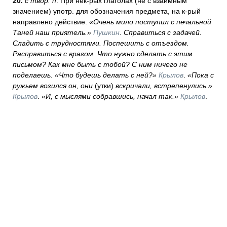
20.
с твор. п
. При нек-рых глаголах (не с взаимным
значением) употр. для обозначения предмета, на к-рый
направлено действие.
«Очень мило поступил с печальной
Таней наш приятель.»
Пушкин
.
Справиться с задачей.
Сладить с трудностями. Поспешить с отъездом.
Расправиться с врагом. Что нужно сделать с этим
письмом? Как мне быть с тобой? С ним ничего не
поделаешь
.
«Что будешь делать с ней?»
Крылов
.
«Пока с
ружьем возился он, они
(утки)
вскричали, встрепенулись.»
Крылов
.
«И, с мыслями собравшись, начал так.»
Крылов
.