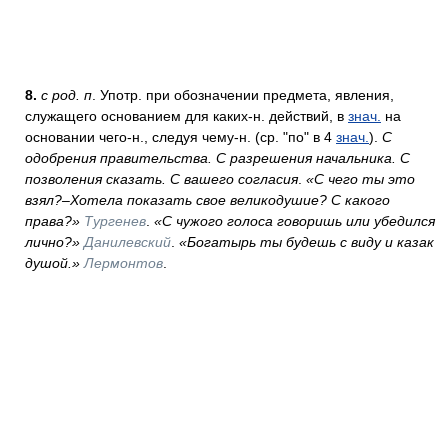
8.
с род. п
. Употр. при обозначении предмета, явления,
служащего основанием для каких-н. действий, в
знач.
на
основании чего-н., следуя чему-н. (ср. "по" в 4
знач.
).
С
одобрения правительства. С разрешения начальника. С
позволения сказать. С вашего согласия
.
«С чего ты это
взял?–Хотела показать свое великодушие? С какого
права?»
Тургенев
.
«С чужого голоса говоришь или убедился
лично?»
Данилевский
.
«Богатырь ты будешь с виду и казак
душой.»
Лермонтов
.