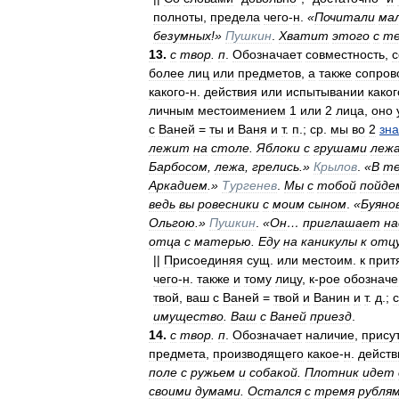
полноты
,
предела
чего
-
н
.
«
Почитали
ма
безумных
!»
Пушкин
.
Хватит
этого
с
те
13
.
с
твор
.
п
.
Обозначает
совместность
,
с
более
лиц
или
предметов
,
а
также
сопров
какого
-
н
.
действия
или
испытывании
каког
личным
местоимением
1
или
2
лица
,
оно
с
Ваней
=
ты
и
Ваня
и
т
.
п
.;
ср
.
мы
во
2
зна
лежит
на
столе
.
Яблоки
с
грушами
леж
Барбосом
,
лежа
,
грелись
.»
Крылов
.
«
В
те
Аркадием
.»
Тургенев
.
Мы
с
тобой
пойде
ведь
вы
ровесники
с
моим
сыном
.
«
Буяно
Ольгою
.»
Пушкин
.
«
Он
…
приглашает
на
отца
с
матерью
.
Еду
на
каникулы
к
отц
||
Присоединяя
сущ
.
или
местоим
.
к
прит
чего
-
н
.
также
и
тому
лицу
,
к
-
рое
обозначе
твой
,
ваш
с
Ваней
=
твой
и
Ванин
и
т
.
д
.;
имущество
.
Ваш
с
Ваней
приезд
.
14
.
с
твор
.
п
.
Обозначает
наличие
,
прису
предмета
,
производящего
какое
-
н
.
действ
поле
с
ружьем
и
собакой
.
Плотник
идет
своими
думами
.
Остался
с
тремя
рубля