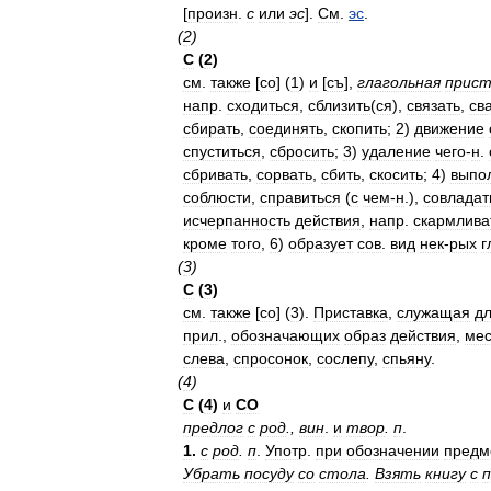
[
произн
.
с
или
эс
].
См
.
эс
.
(
2
)
С
(
2
)
см
.
также
[
со
] (
1
)
и
[
съ
],
глагольная
прист
напр
.
сходиться
,
сблизить
(
ся
),
связать
,
св
сбирать
,
соединять
,
скопить
;
2
)
движение
спуститься
,
сбросить
;
3
)
удаление
чего
-
н
.
сбривать
,
сорвать
,
сбить
,
скосить
;
4
)
выпо
соблюсти
,
справиться
(
с
чем
-
н
.),
совладат
исчерпанность
действия
,
напр
.
скармлива
кроме
того
,
6
)
образует
сов
.
вид
нек
-
рых
г
(
3
)
С
(
3
)
см
.
также
[
со
] (
3
).
Приставка
,
служащая
д
прил
.,
обозначающих
образ
действия
,
мес
слева
,
спросонок
,
сослепу
,
спьяну
.
(
4
)
С
(
4
)
и
СО
предлог
с
род
.,
вин
.
и
твор
.
п
.
1
.
с
род
.
п
.
Употр
.
при
обозначении
предм
Убрать
посуду
со
стола
.
Взять
книгу
с
п