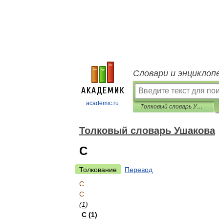
Словари и энциклоп
academic.ru
Толковый словарь Ушакова
Толковый словарь Ушакова
С
Толкование
Перевод
С
С
(
1
)
С
(
1
)