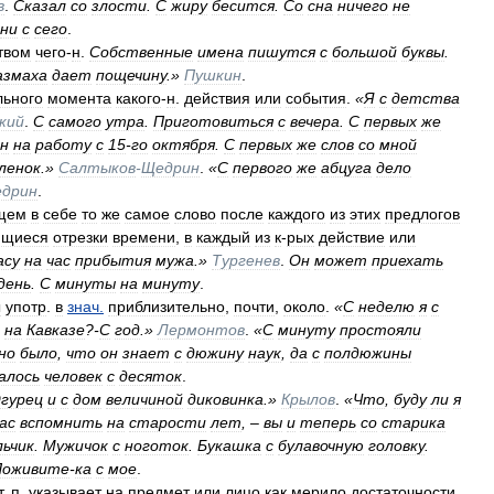
в
.
Сказал
со
злости
.
С
жиру
бесится
.
Со
сна
ничего
не
ни
с
сего
.
твом
чего
-
н
.
Собственные
имена
пишутся
с
большой
буквы
.
азмаха
дает
пощечину
.»
Пушкин
.
льного
момента
какого
-
н
.
действия
или
события
.
«
Я
с
детства
кий
.
С
самого
утра
.
Приготовиться
с
вечера
.
С
первых
же
ен
на
работу
с
15
-
го
октября
.
С
первых
же
слов
со
мной
ленок
.»
Салтыков
-
Щедрин
.
«
С
первого
же
абцуга
дело
дрин
.
щем
в
себе
то
же
самое
слово
после
каждого
из
этих
предлогов
ющиеся
отрезки
времени
,
в
каждый
из
к
-
рых
действие
или
асу
на
час
прибытия
мужа
.»
Тургенев
.
Он
может
приехать
день
.
С
минуты
на
минуту
.
ы
употр
.
в
знач
.
приблизительно
,
почти
,
около
.
«
С
неделю
я
с
на
Кавказе
?-
С
год
.»
Лермонтов
.
«
С
минуту
простояли
но
было
,
что
он
знает
с
дюжину
наук
,
да
с
полдюжины
алось
человек
с
десяток
.
гурец
и
с
дом
величиной
диковинка
.»
Крылов
.
«
Что
,
буду
ли
я
ас
вспомнить
на
старости
лет
, –
вы
и
теперь
со
старика
льчик
.
Мужичок
с
ноготок
.
Букашка
с
булавочную
головку
.
Поживите
-
ка
с
мое
.
т
.
п
.
указывает
на
предмет
или
лицо
как
мерило
достаточности
,