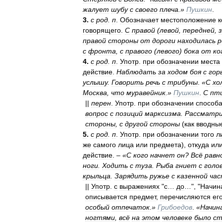
жалует
шубу
с
своего
плеча
.»
Пушкин
.
3
.
с
род
.
п
.
Обозначает
местоположение
к
говорящего
.
С
правой
(
левой
,
передней
,
правой
стороны
от
дороги
находилась
р
с
фронта
,
с
правого
(
левого
)
бока
от
ко
4
.
с
род
.
п
.
Употр
.
при
обозначении
места
действие
.
Наблюдать
за
ходом
боя
с
гор
услышу
.
Говорить
речь
с
трибуны
.
«
С
хо
Москва
,
что
муравейник
.»
Пушкин
.
С
пт
||
перен
.
Употр
.
при
обозначении
способ
вопрос
с
позиций
марксизма
.
Рассматр
стороны
,
с
другой
стороны
(
как
вводны
5
.
с
род
.
п
.
Употр
.
при
обозначении
того
л
же
самого
лица
или
предмета
),
откуда
ил
действие
. –
«
С
кого
начнет
он
?
Всё
равн
ноги
.
Ходить
с
туза
.
Рыба
гниет
с
голо
крыльца
.
Зарядить
ружье
с
казенной
ча
||
Употр
.
с
выражениях
"
с
…
до
…", "
Начин
описывается
предмет
,
перечисляются
ег
особый
отпечаток
.»
Грибоедов
.
«
Начин
ногтями
,
всё
на
этом
человеке
было
ст