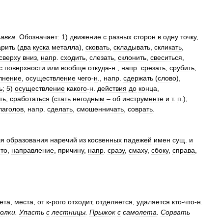
авка
.
Обозначает:
1
)
движение
с
разных
сторон
в
одну
точку
,
арить
(
два
куска
металла
),
сковать
,
складывать
,
скликать
,
сверху
вниз
,
напр
.
сходить
,
слезать
,
склонить
,
свеситься
,
с
поверхности
или
вообще
откуда
-
н
.,
напр
.
срезать
,
срубить
,
лнение
,
осуществление
чего
-
н
.,
напр
.
сдержать
(
слово
),
ь
;
5
)
осуществление
какого
-
н
.
действия
до
конца
,
ть
,
сработаться
(
стать
негодным
–
об
инструменте
и
т
.
п
.);
лаголов
,
напр
.
сделать
,
смошенничать
,
соврать
.
ля
образования
наречий
из
косвенных
падежей
имен
сущ
.
и
то
,
направление
,
причину
,
напр
.
сразу
,
смаху
,
сбоку
,
справа
,
ета
,
места
,
от
к
-
рого
отходит
,
отделяется
,
удаляется
кто
-
что
-
н
.
олки
.
Упасть
с
лестницы
.
Прыжок
с
самолета
.
Сорвать