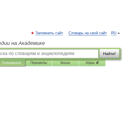
Запомнить сайт
Словарь на свой сайт
RU
едии на Академике
Найти!
Толкования
Переводы
Книги
Игры ⚽