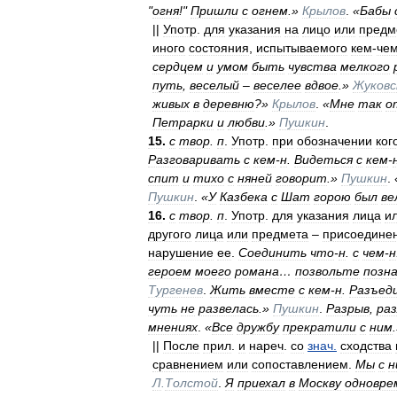
"
огня
!"
Пришли
с
огнем
.»
Крылов
.
«
Бабы
||
Употр
.
для
указания
на
лицо
или
предм
иного
состояния
,
испытываемого
кем
-
че
сердцем
и
умом
быть
чувства
мелкого
путь
,
веселый
–
веселее
вдвое
.»
Жуковс
живых
в
деревню
?»
Крылов
.
«
Мне
так
о
Петрарки
и
любви
.»
Пушкин
.
15
.
с
твор
.
п
.
Употр
.
при
обозначении
ког
Разговаривать
с
кем
-
н
.
Видеться
с
кем
-
спит
и
тихо
с
няней
говорит
.»
Пушкин
.
Пушкин
.
«
У
Казбека
с
Шат
горою
был
ве
16
.
с
твор
.
п
.
Употр
.
для
указания
лица
и
другого
лица
или
предмета
–
присоедине
нарушение
ее
.
Соединить
что
-
н
.
с
чем
-
н
героем
моего
романа
…
позвольте
позн
Тургенев
.
Жить
вместе
с
кем
-
н
.
Разъед
чуть
не
развелась
.»
Пушкин
.
Разрыв
,
раз
мнениях
.
«
Все
дружбу
прекратили
с
ним
||
После
прил
.
и
нареч
.
со
знач
.
сходства
сравнением
или
сопоставлением
.
Мы
с
н
Л
.
Толстой
.
Я
приехал
в
Москву
одновре