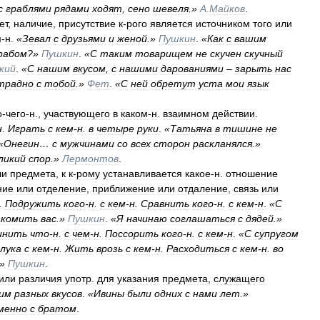
с
граблями
рядами
ходят
,
сено
шевеля
.»
А
.
Майков
.
ет
,
наличие
,
присутствие
к
-
рого
является
источником
того
или
м
-
н
.
«
Зевал
с
друзьями
и
женой
.»
Пушкин
.
«
Как
с
вашим
рабом
?»
Пушкин
.
«
С
таким
товарищем
не
скучен
скучный
кий
.
«
С
нашим
вкусом
,
с
нашими
дарованиями
–
зарыть
нас
традно
с
тобой
.»
Фет
.
«
С
ней
обретут
уста
мои
язык
о
-
чего
-
н
.,
участвующего
в
каком
-
н
.
взаимном
действии
.
н
.
Играть
с
кем
-
н
.
в
четыре
руки
.
«
Татьяна
в
тишине
не
«
Онегин
…
с
мужчинами
со
всех
сторон
раскланялся
.»
ликий
спор
.»
Лермонтов
.
ли
предмета
,
к
к
-
рому
устанавливается
какое
-
н
.
отношение
ние
или
отделение
,
приближение
или
отдаление
,
связь
или
.
Подружить
кого
-
н
.
с
кем
-
н
.
Сравнить
кого
-
н
.
с
кем
-
н
.
«
С
акомить
вас
.»
Пушкин
.
«
Я
начинаю
соглашаться
с
дядей
.»
инить
что
-
н
.
с
чем
-
н
.
Поссорить
кого
-
н
.
с
кем
-
н
.
«
С
супругом
лука
с
кем
-
н
.
Жить
врозь
с
кем
-
н
.
Расходиться
с
кем
-
н
.
во
.»
Пушкин
.
или
различия
употр
.
для
указания
предмета
,
служащего
им
разных
вкусов
.
«
Ивины
были
одних
с
нами
лет
.»
менно
с
братом
.