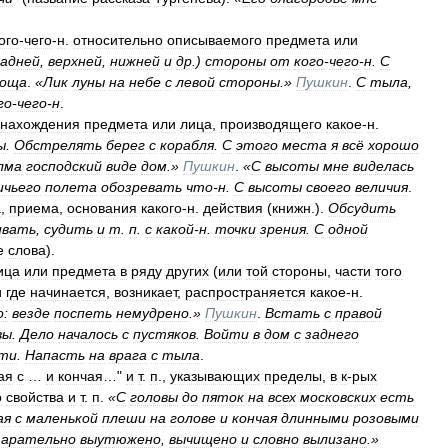
ого
-
чего
-
н
.
относительно
описываемого
предмета
или
задней
,
верхней
,
нижней
и
др
.)
стороны
от
кого
-
чего
-
н
.
С
оща
.
«
Лик
луны
на
небе
с
левой
стороны
.»
Пушкин
.
С
тыла
,
го
-
чего
-
н
.
нахождения
предмета
или
лица
,
производящего
какое
-
н
.
ы
.
Обстрелять
берег
с
корабля
.
С
этого
места
я
всё
хорошо
лма
господский
виде
дом
.»
Пушкин
.
«
С
высоты
мне
виделась
ичьего
полета
обозревать
что
-
н
.
С
высоты
своего
величия
.
а
,
приема
,
основания
какого
-
н
.
действия
(
книжн
.).
Обсудить
ивать
,
судить
и
т
.
п
.
с
какой
-
н
.
точки
зрения
.
С
одной
е
слова
).
ица
или
предмета
в
ряду
других
(
или
той
стороны
,
части
того
и
где
начинается
,
возникает
,
распространяется
какое
-
н
.
о:
везде
поспеть
немудрено
.»
Пушкин
.
Встать
с
правой
вы
.
Дело
началось
с
пустяков
.
Войти
в
дом
с
заднего
сти
.
Напасть
на
врага
с
тыла
.
ая
с
…
и
кончая
…"
и
т
.
п
.,
указывающих
пределы
,
в
к
-
рых
о
свойства
и
т
.
п
.
«
С
головы
до
пяток
на
всех
московских
есть
ая
с
маленькой
плеши
на
голове
и
кончая
длинными
розовыми
арательно
выутюжено
,
вычищено
и
словно
вылизано
.»