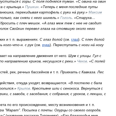
пуститься
с
горы
.
С
поля
поднялся
туман
.
«
С
овина
на
овин
ка
с
крыльца
.»
Пушкин
.
«
Теперь
с
меня
последние
путы
анюшка
,
перекидывая
картофель
с
руки
на́
руку
.»
Максим
только
,
как
сняли
с
него
шинель
.»
Гоголь
.
«
Старуха
…
Сбросить
с
плеч
мешок
.
«
А
глаз
меж
тем
с
нее
не
сводит
полок
Свойкин
перевел
глаза
на
стоявшую
около
него
ких
и
т
.
п
.
выражениях
.
С
глаз
долой
(
см
.
глаз
).
С
плеч
долой
ь
кого
-
что
-
н
.
с
рук
(
см
.
рука
).
Переступать
с
ноги
на́
ногу
вает
на
направление
движения
от
него
.
Шум
с
улицы
.
Гул
с
по
направлению
криков
,
несущихся
с
реки
.»
Чехов
.
«
С
полей
стей
,
рек
,
речных
бассейнов
и
т
.
п
.
Приехать
с
Кавказа
.
Лес
действия
,
откуда
уходят
,
возвращаются
.
«
В
постелю
с
бала
ропился
.»
Крылов
.
Крестьяне
шли
с
сенокоса
.
Вернуться
с
рики
,
с
завода
,
с
заседания
,
с
собрания
,
с
уроков
,
с
лекции
,
с
ета
по
его
происхождению
,
месту
возникновения
и
т
.
п
.
ра
"
Марат
".
Посылка
с
почты
.
Огурцы
со
своего
огорода
.
чи
"
(
название
рассказа
Тургенева
).
«
Его
благородье
мне