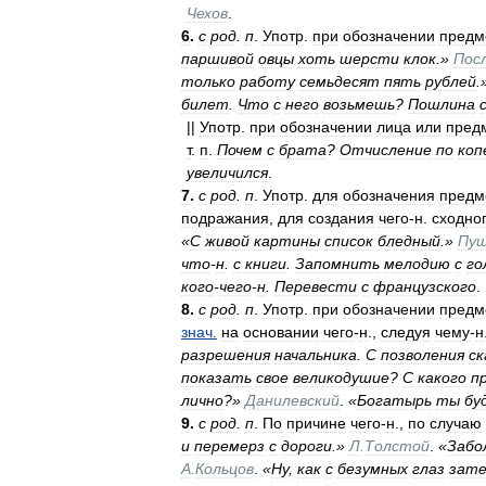
Чехов
.
6
.
с
род
.
п
.
Употр
.
при
обозначении
предм
паршивой
овцы
хоть
шерсти
клок
.»
Пос
только
работу
семьдесят
пять
рублей
.
билет
.
Что
с
него
возьмешь
?
Пошлина
||
Употр
.
при
обозначении
лица
или
пред
т
.
п
.
Почем
с
брата
?
Отчисление
по
коп
увеличился
.
7
.
с
род
.
п
.
Употр
.
для
обозначения
предм
подражания
,
для
создания
чего
-
н
.
сходно
«
С
живой
картины
список
бледный
.»
Пуш
что
-
н
.
с
книги
.
Запомнить
мелодию
с
го
кого
-
чего
-
н
.
Перевести
с
французского
.
8
.
с
род
.
п
.
Употр
.
при
обозначении
предм
знач
.
на
основании
чего
-
н
.,
следуя
чему
-
н
разрешения
начальника
.
С
позволения
ск
показать
свое
великодушие
?
С
какого
п
лично
?»
Данилевский
.
«
Богатырь
ты
бу
9
.
с
род
.
п
.
По
причине
чего
-
н
.,
по
случаю
и
перемерз
с
дороги
.»
Л
.
Толстой
.
«
Забо
А
.
Кольцов
.
«
Ну
,
как
с
безумных
глаз
зат