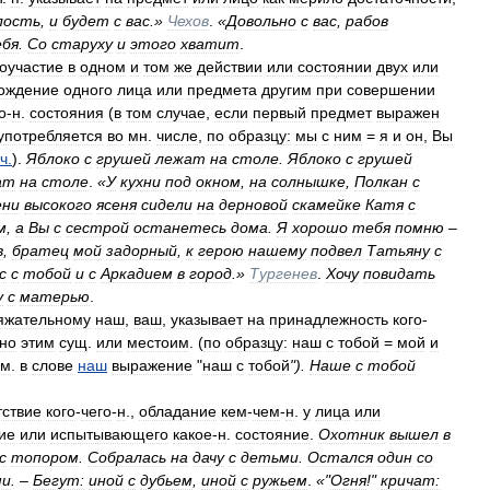
лость
,
и
будет
с
вас
.»
Чехов
.
«
Довольно
с
вас
,
рабов
бя
.
Со
старуху
и
этого
хватит
.
оучастие
в
одном
и
том
же
действии
или
состоянии
двух
или
ождение
одного
лица
или
предмета
другим
при
совершении
о
-
н
.
состояния
(
в
том
случае
,
если
первый
предмет
выражен
употребляется
во
мн
.
числе
,
по
образцу:
мы
с
ним
=
я
и
он
,
Вы
ч
.
).
Яблоко
с
грушей
лежат
на
столе
.
Яблоко
с
грушей
ат
на
столе
.
«
У
кухни
под
окном
,
на
солнышке
,
Полкан
с
ни
высокого
ясеня
сидели
на
дерновой
скамейке
Катя
с
м
,
а
Вы
с
сестрой
останетесь
дома
.
Я
хорошо
тебя
помню
–
в
,
братец
мой
задорный
,
к
герою
нашему
подвел
Татьяну
с
с
с
тобой
и
с
Аркадием
в
город
.»
Тургенев
.
Хочу
повидать
у
с
матерью
.
яжательному
наш
,
ваш
,
указывает
на
принадлежность
кого
-
но
этим
сущ
.
или
местоим
. (
по
образцу:
наш
с
тобой
=
мой
и
см
.
в
слове
наш
выражение
"
наш
с
тобой
").
Наше
с
тобой
тствие
кого
-
чего
-
н
.,
обладание
кем
-
чем
-
н
.
у
лица
или
ие
или
испытывающего
какое
-
н
.
состояние
.
Охотник
вышел
в
с
топором
.
Собралась
на
дачу
с
детьми
.
Остался
один
со
ми
. –
Бегут:
иной
с
дубьем
,
иной
с
ружьем
.
«"
Огня
!"
кричат: