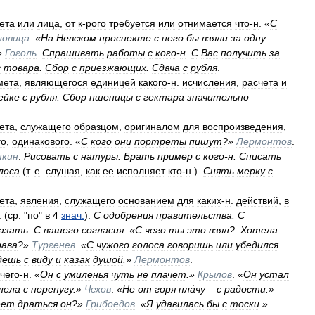
ета
или
лица
,
от
к
-
рого
требуется
или
отнимается
что
-
н
.
«
С
ловица
.
«
На
Невском
проспекте
с
него
бы
взяли
за
одну
»
Гоголь
.
Спрашивать
работы
с
кого
-
н
.
С
Вас
получить
за
с
товара
.
Сбор
с
приезжающих
.
Сдача
с
рубля
.
мета
,
являющегося
единицей
какого
-
н
.
исчисления
,
расчета
и
ейке
с
рубля
.
Сбор
пшеницы
с
гектара
значительно
ета
,
служащего
образцом
,
оригиналом
для
воспроизведения
,
го
,
одинакового
.
«
С
кого
они
портреты
пишут
?»
Лермонтов
.
кин
.
Рисовать
с
натуры
.
Брать
пример
с
кого
-
н
.
Списать
лоса
(
т
.
е
.
слушая
,
как
ее
исполняет
кто
-
н
.).
Снять
мерку
с
ета
,
явления
,
служащего
основанием
для
каких
-
н
.
действий
,
в
. (
ср
. "
по
"
в
4
знач
.
).
С
одобрения
правительства
.
С
азать
.
С
вашего
согласия
.
«
С
чего
ты
это
взял
?–
Хотела
рава
?»
Тургенев
.
«
С
чужого
голоса
говоришь
или
убедился
дешь
с
виду
и
казак
душой
.»
Лермонтов
.
чего
-
н
.
«
Он
с
умиленья
чуть
не
плачет
.»
Крылов
.
«
Он
устал
лела
с
перепугу
.»
Чехов
.
«
Не
от
горя
пла́чу
–
с
радости
.»
еет
драться
он
?»
Грибоедов
.
«
Я
удавилась
бы
с
тоски
.»