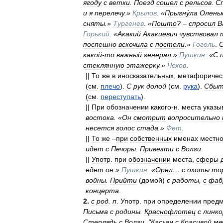
ягоду
с
ветки
.
Поезд
сошел
с
рельсов
.
С
и
я
перелечу
.»
Крылов
.
«
Прыгну́ла
Олень
сняты
.»
Тургенев
.
«
Пошто
? –
спросил
В
Горький
.
«
Акакий
Акакиевич
чувствовал
поспешно
вскочила
с
постели
.»
Гоголь
.
какой
-
то
важный
генерал
.»
Пушкин
.
«
С
стеклянную
этажерку
.»
Чехов
.
||
То
же
в
иносказательных
,
метафоричес
(
см
.
плечо
).
С
рук
долой
(
см
.
рука
).
Сбыт
(
см
.
переступать
).
||
При
обозначении
какого
-
н
.
места
указы
востока
. «
Он
смотрит
вопросительно
несется
голос
стада
.»
Фет
.
||
То
же
–
при
собственных
именах
местно
идет
с
Печоры
.
Привезти
с
Волги
.
||
Употр
.
при
обозначении
места
,
сферы
едет
он
.»
Пушкин
.
«
Орел
…
с
охоты
то
войны
.
Прийти
(
домой
)
с
работы
,
с
фаб
концерта
.
2
.
с
род
.
п
.
Употр
.
при
определении
предм
Письма
с
родины
.
Краснофлотец
с
линко
Стерлядь
с
Волги
. "
Касьян
с
Красивой
ме