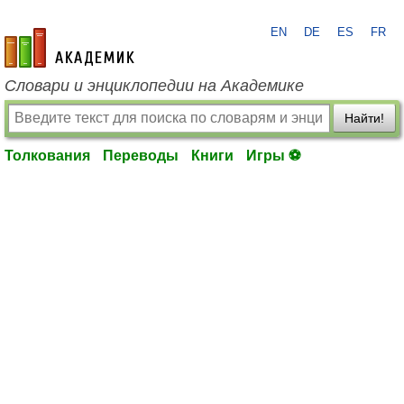
EN
DE
ES
FR
academic.ru
Словари и энциклопедии на Академике
Найти!
Толкования
Переводы
Книги
Игры ⚽