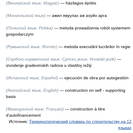
(Венгерский язык; Magyar)
— házilagos építés
(Монгольский язык)
— ажил явуулах аж ахуйн арга
(Польский язык; Polska)
— metoda prowadzenia robót systemem
gospodarczym
(Румынский язык; Român)
— metoda executării lucrărilor în regie
(Сербско-хорватский язык; Српски језик; Hrvatski jezik)
—
izvodenje gradevinskih radova u vlastitoj režiji
(Испанский язык; Español)
— ejecución de obra por autogestión
(Английский язык; English)
— construction on self - supporting
basis
(Французский язык; Français)
— construction à titre
d'autofinancement
Источник:
Терминологический словарь по строительству на 12
языках