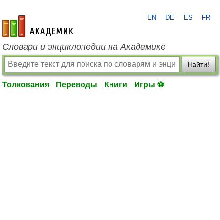
EN
DE
ES
FR
academic.ru
Словари и энциклопедии на Академике
Найти!
Толкования
Переводы
Книги
Игры ⚽