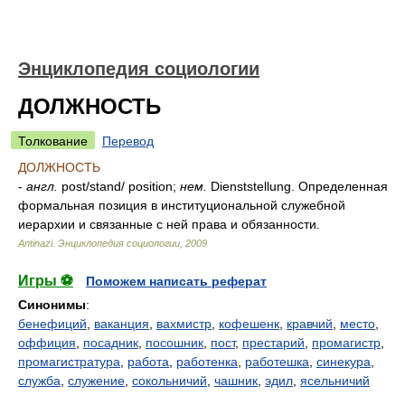
Энциклопедия социологии
ДОЛЖНОСТЬ
Толкование
Перевод
ДОЛЖНОСТЬ
-
англ.
post/stand/ position;
нем.
Dienststellung. Определенная
формальная позиция в институциональной служебной
иерархии и связанные с ней права и обязанности.
Antinazi.
Энциклопедия социологии
,
2009
Игры ⚽
Поможем написать реферат
Синонимы
:
бенефиций
,
ваканция
,
вахмистр
,
кофешенк
,
кравчий
,
место
,
оффиция
,
посадник
,
посошник
,
пост
,
престарий
,
промагистр
,
промагистратура
,
работа
,
работенка
,
работешка
,
синекура
,
служба
,
служение
,
сокольничий
,
чашник
,
эдил
,
ясельничий