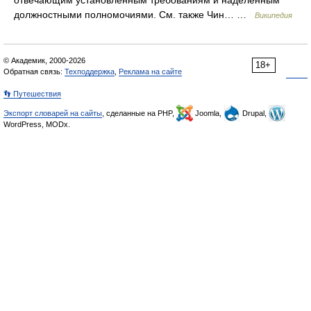
отвечающим установленным требованиям и наделённым
должностными полномочиями. См. также Чин… …
Википедия
© Академик, 2000-2026
18+
Обратная связь:
Техподдержка
,
Реклама на сайте
👣 Путешествия
Экспорт словарей на сайты
, сделанные на PHP,
Joomla,
Drupal,
WordPress, MODx.