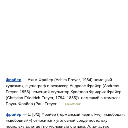
Фрайер
— Ахим Фрайер (Achim Freyer, 1934) немецкий
художник, сценограф и режиссер Андреас Фрайер (Andreas
Freyer, 1953) немецкий скульптор Кристиан Фридрих Фрайер
(Christian Friedrich Freyer, 1794–1885)) немецкий энтомолог
Пауль Фрайер (Paul Freyer …
Википедия
фрайер
— 1. [8/2] Фрайер (германский иврит: Frej «свобода»,
«свободный») относится к уголовной среде постольку
поскольку залетает по уголовным статьям. А, зачастую,