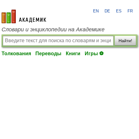
EN
DE
ES
FR
academic.ru
Словари и энциклопедии на Академике
Найти!
Толкования
Переводы
Книги
Игры ⚽