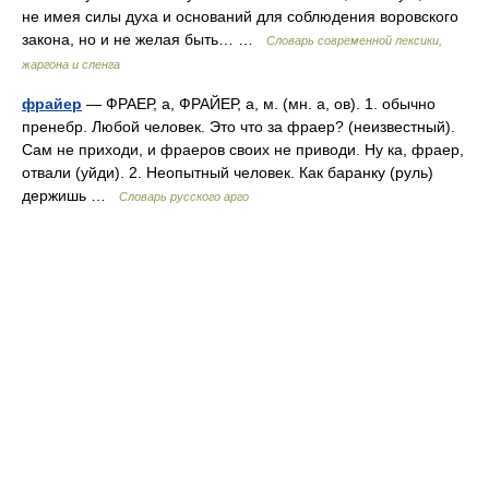
не имея силы духа и оснований для соблюдения воровского
закона, но и не желая быть… …
Cловарь современной лексики,
жаргона и сленга
фрайер
— ФРАЕР, а, ФРАЙЕР, а, м. (мн. а, ов). 1. обычно
пренебр. Любой человек. Это что за фраер? (неизвестный).
Сам не приходи, и фраеров своих не приводи. Ну ка, фраер,
отвали (уйди). 2. Неопытный человек. Как баранку (руль)
держишь …
Словарь русского арго