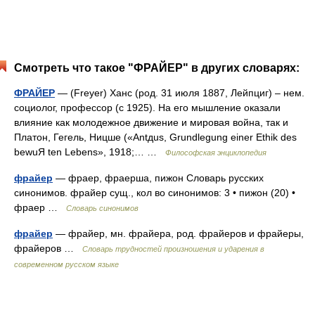
Смотреть что такое "ФРАЙЕР" в других словарях:
ФРАЙЕР
— (Freyer) Ханс (род. 31 июля 1887, Лейпциг) – нем.
социолог, профессор (с 1925). На его мышление оказали
влияние как молодежное движение и мировая война, так и
Платон, Гегель, Ницше («Antдus, Grundlegung einer Ethik des
bewuЯ ten Lebens», 1918;… …
Философская энциклопедия
фрайер
— фраер, фраерша, пижон Словарь русских
синонимов. фрайер сущ., кол во синонимов: 3 • пижон (20) •
фраер …
Словарь синонимов
фрайер
— фрайер, мн. фрайера, род. фрайеров и фрайеры,
фрайеров …
Словарь трудностей произношения и ударения в
современном русском языке