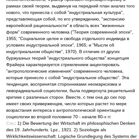
рамках своей теории, выдвинув на передний план анализ того
нового, что принесла с собой "индустриальная культура",
представляющая собой, по его утверждению, "экспансию
европейской рациональности" в область всех "жизненных
форм" современного человека ("Теория современной эпохи",
1955; "Социальное целое и свобода отдельного индивида в
условиях индустриальной эпохи", 1965; и "Мысли об
индустриальном обществе", 1970). В отличие от других
буржуазных теорий "индустриального общества" концепция
Фрайера характеризуется стремлением акцентировать
"антропологические изменения" современного человека,
которые принесло с собой "индустриальное общество". Эта
тенденция, воспринятая сторонниками неомарксизма и
леворадикальной социологии, была подвергнута решительной
критике с различных сторон. Вместе, с тем она до сих пор
имеет своих приверженцев, число которых растет по мере
возрастания интереса к антропологической ориентации в
социологии во второй половине 70 - начале 80-х гг.
Соч
.: 1) Die Bewertung der Wirtschaft im philosophischen Denken
des 19. Jahrhunderts. Lpz., 1921. 2) Soziologie als
Wirklichkeitswissenschaft: Logische Grundlegung des Systems der