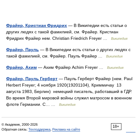
Фрайер, Кристиан Фридрих
— В Википедии есть статьи о
других людях с такой фамилией, см. Фрайер. Кристиан
Фридрих Фрайер нем. Christian Friedrich Freyer …
Википедия
Фрайер, Пауль
— В Википедии есть статьи о других людях с
такой фамилией, см. Фрайер. Пауль Фрайер …
Википедия
Фрайер, Ахим
— Ахим Фрайер Achim Freyer …
Википедия
Фрайер, Пауль Герберт
— Пауль Герберт Фрайер (нем. Paul
Herbert Freyer; 4 ноября 1920(19201104), Криммичау 13
августа 1983, Берлин) немецкий писатель, работавший в ГДР.
Во время Второй мировой войны служил матросом в военном
флоте Германии. С… …
Википедия
© Академик, 2000-2026
18+
Обратная связь:
Техподдержка
,
Реклама на сайте