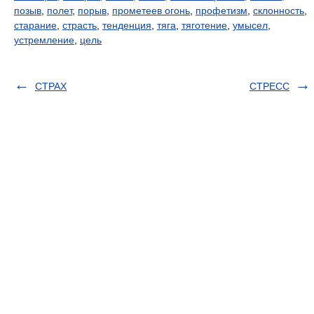
позыв
,
полет
,
порыв
,
прометеев огонь
,
профетизм
,
склонность
,
старание
,
страсть
,
тенденция
,
тяга
,
тяготение
,
умысел
,
устремление
,
цель
СТРАХ
СТРЕСС