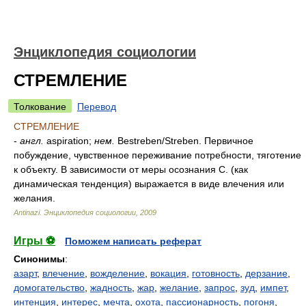
Энциклопедия социологии
СТРЕМЛЕНИЕ
Толкование
Перевод
СТРЕМЛЕНИЕ
-
англ.
aspiration;
нем.
Bestreben/Streben. Первичное
побуждение, чувственное переживание потребности, тяготение
к объекту. В зависимости от меры осознания С. (как
динамическая тенденция) выражается в виде влечения или
желания.
Antinazi.
Энциклопедия социологии
,
2009
Игры ⚽
Поможем написать реферат
Синонимы
:
азарт
,
влечение
,
вожделение
,
вокация
,
готовность
,
дерзание
,
домогательство
,
жадность
,
жар
,
желание
,
запрос
,
зуд
,
импет
,
интенция
,
интерес
,
мечта
,
охота
,
пассионарность
,
погоня
,