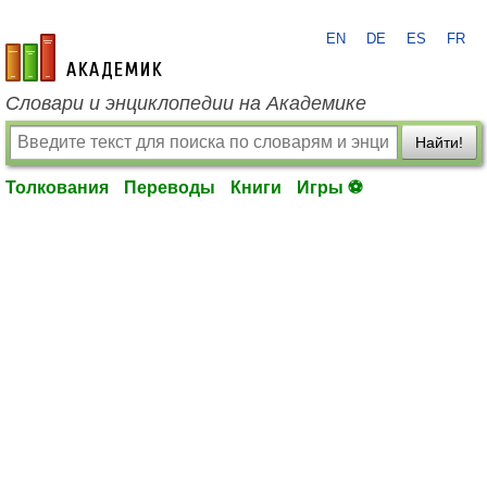
EN
DE
ES
FR
academic.ru
Словари и энциклопедии на Академике
Найти!
Толкования
Переводы
Книги
Игры ⚽