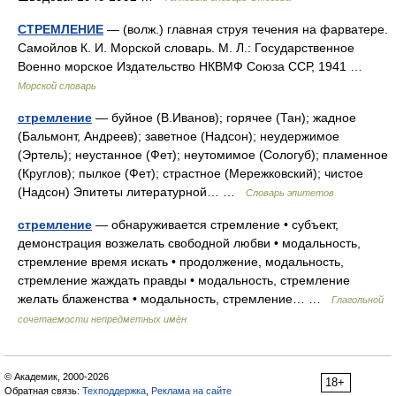
СТРЕМЛЕНИЕ
— (волж.) главная струя течения на фарватере.
Самойлов К. И. Морской словарь. М. Л.: Государственное
Военно морское Издательство НКВМФ Союза ССР, 1941 …
Морской словарь
стремление
— буйное (В.Иванов); горячее (Тан); жадное
(Бальмонт, Андреев); заветное (Надсон); неудержимое
(Эртель); неустанное (Фет); неутомимое (Сологуб); пламенное
(Круглов); пылкое (Фет); страстное (Мережковский); чистое
(Надсон) Эпитеты литературной… …
Словарь эпитетов
стремление
— обнаруживается стремление • субъект,
демонстрация возжелать свободной любви • модальность,
стремление время искать • продолжение, модальность,
стремление жаждать правды • модальность, стремление
желать блаженства • модальность, стремление… …
Глагольной
сочетаемости непредметных имён
© Академик, 2000-2026
18+
Обратная связь:
Техподдержка
,
Реклама на сайте