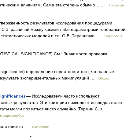
ематическим влияниям. Сама эта степень обычно… …
Толковый
вержденность результатов исследования процедурами
 о С.З. различий между какими либо параметрами генеральной
в статистических моделей и т.п. О.В. Терещенко …
Социология:
TISTICAL SIGNIFICANCE) См.: Значимости проверка …
l significance) определение вероятности того, что данные
 результате экспериментальных манипуляций …
Общая
ignificance)
— Исследователи часто используют
чаемых результатов. Эти критерии позволяют исследователю
ьтаты могли появиться чисто случайно. Термин С. з.
я энциклопедия
кая физика …
Википедия