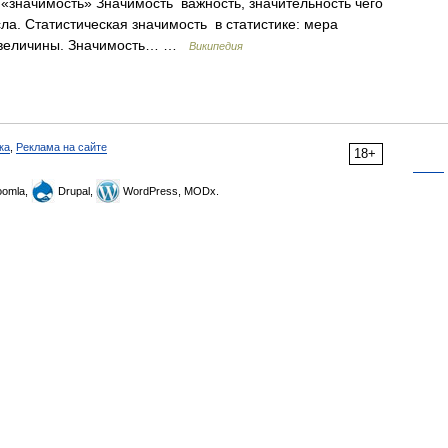
 «значимость» Значимость важность, значительность чего
ла. Статистическая значимость в статистике: мера
й величины. Значимость… …
Википедия
ка
,
Реклама на сайте
18+
omla,
Drupal,
WordPress, MODx.