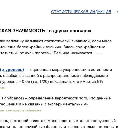
СТАТИСТИЧЕСКАЯ ИНДУКЦИЯ
СКАЯ ЗНАЧИМОСТЬ" в других словарях:
ке величину называют статистически значимой, если мала
 или еще более крайних величин. Здесь под крайностью
статистики от нуль гипотезы. Разница называется… …
(p-уровень)
— оцененная мера уверенности в истинности
ть ошибки, связанной с распространением наблюдаемого
уровень = 0,05 (т.е. 1/20) показывает, что имеется 5%
огия
l significance) – определение вероятности того, что данные
тношения и не связаны с экспериментальными
по психологии и педагогике
ень, в которой является маловероятным то, что полученный
овали только случайные факторы и, следовательно, степень, в