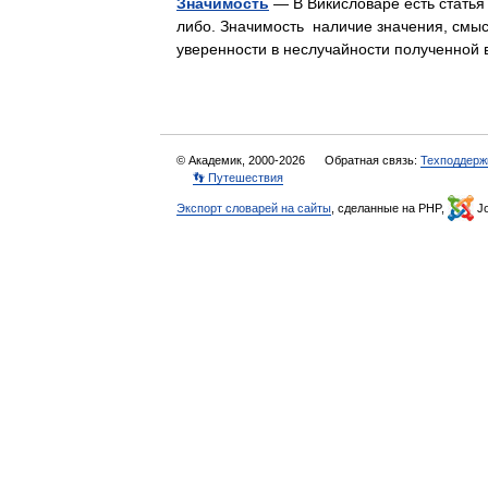
Значимость
— В Викисловаре есть статья
либо. Значимость наличие значения, смыс
уверенности в неслучайности полученно
© Академик, 2000-2026
Обратная связь:
Техподдерж
👣 Путешествия
Экспорт словарей на сайты
, сделанные на PHP,
Jo