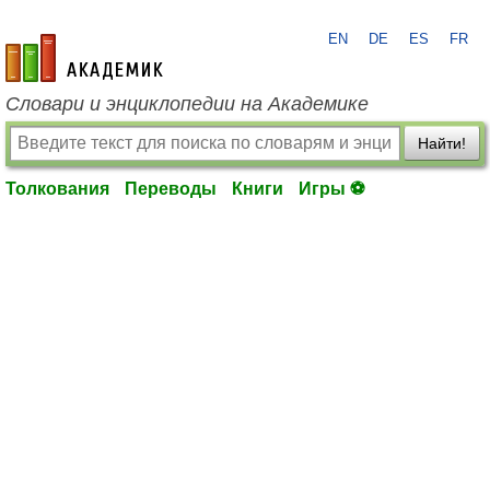
EN
DE
ES
FR
academic.ru
Словари и энциклопедии на Академике
Найти!
Толкования
Переводы
Книги
Игры ⚽