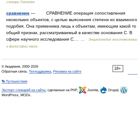
словарь Ожегова
сравнение
— СРАВНЕНИЕ операция сопоставления
нескольких объектов, с целью выяснения степени их взаимного
подобия. Она применима лишь к объектам, имеющим какой то
общий признак, рассматриваемый в качестве основания С. В
сфере научного исследования С.… …
Энциклопедия эпистемологии
и философии науки
© Академик, 2000-2026
18+
Обратная связь:
Техподдержка
,
Реклама на сайте
👣 Путешествия
Экспорт словарей на сайты
, сделанные на PHP,
Joomla,
Drupal,
WordPress, MODx.