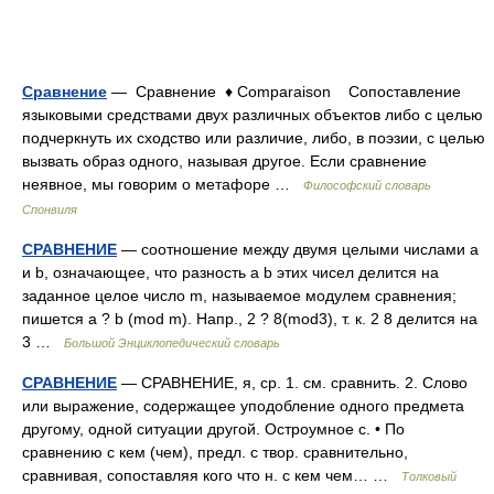
Сравнение
— Сравнение ♦ Comparaison Сопоставление
языковыми средствами двух различных объектов либо с целью
подчеркнуть их сходство или различие, либо, в поэзии, с целью
вызвать образ одного, называя другое. Если сравнение
неявное, мы говорим о метафоре …
Философский словарь
Спонвиля
СРАВНЕНИЕ
— соотношение между двумя целыми числами a
и b, означающее, что разность a b этих чисел делится на
заданное целое число m, называемое модулем сравнения;
пишется a ? b (mod m). Напр., 2 ? 8(mod3), т. к. 2 8 делится на
3 …
Большой Энциклопедический словарь
СРАВНЕНИЕ
— СРАВНЕНИЕ, я, ср. 1. см. сравнить. 2. Слово
или выражение, содержащее уподобление одного предмета
другому, одной ситуации другой. Остроумное с. • По
сравнению с кем (чем), предл. с твор. сравнительно,
сравнивая, сопоставляя кого что н. с кем чем… …
Толковый