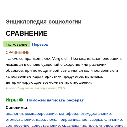
Энциклопедия социологии
СРАВНЕНИЕ
Толкование
Перевод
СРАВНЕНИЕ
-
англ.
comparison;
нем.
Vergleich. Познавательная операция,
лежащая в основе суждений о сходстве или различии
объектов, при помощи к-рой выявляются количественные и
качественные характеристики предметов, признаки,
детерминирующие возможные их отношения.
Antinazi.
Энциклопедия социологии
,
2009
Игры ⚽
Поможем написать реферат
Синонимы
:
аналогия
,
компарирование
,
метафора
,
отождествление
,
отожествление
,
параллель
,
приравнивание
,
сверка
,
сличение
,
соотнесение
,
сопоставление
,
сравнивание
,
троп
,
уподобление
,