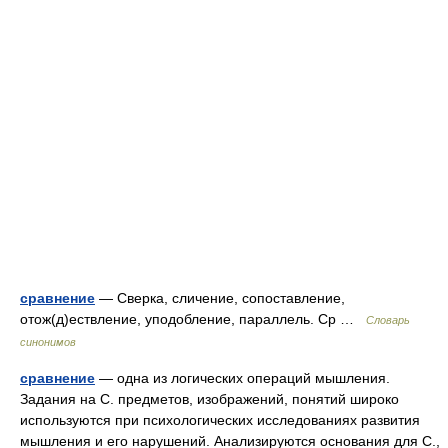
сравнение
— Сверка, сличение, сопоставление,
отож(д)ествление, уподобление, параллель. Ср …
Словарь
синонимов
сравнение
— одна из логических операций мышления.
Задания на С. предметов, изображений, понятий широко
используются при психологических исследованиях развития
мышления и его нарушений. Aнaлизиpуютcя основания для С.,