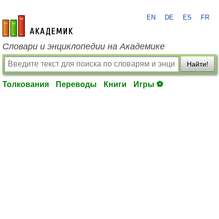
EN
DE
ES
FR
academic.ru
Словари и энциклопедии на Академике
Найти!
Толкования
Переводы
Книги
Игры ⚽