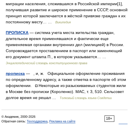
миграции населения, сложившаяся в Российской империи[1],
получившая развитие и широкое применение в СССР, основной
принцип которой заключается в жёсткой привязке граждан к их
постоянному месту… …
Википедия
ПРОПИСКА
— система учета места жительства граждан,
длительное время применявшаяся и фактически еще
применяемая органами внутренних дел (милицией) в России.
Сопровождается проставлением в паспорт или заменяющий
его документ штампа П., в котором указывается… …
Энциклопедический словарь конституционного права
прописка
— , и, ж. Официальное оформление проживания
по определенному адресу, а также отметка в паспорте об этом
оформлении. ◘ Некоторые из разыскиваемых студентов жили
в Москве без прописки (Короленко). МАС, т. 3, 510. Сельсовет
долгое время не решал …
Толковый словарь языка Совдепии
© Академик, 2000-2026
18+
Обратная связь:
Техподдержка
,
Реклама на сайте