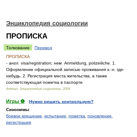
Энциклопедия социологии
ПРОПИСКА
Толкование
Перевод
ПРОПИСКА
-
англ.
visa/registration;
нем.
Anmeldung, polizeiliche. 1.
Оформление официальной записью проживания к.-н. где-
нибудь. 2. Регистрация места жительства, а также
соответствующая пометка в паспорте.
Antinazi.
Энциклопедия социологии
,
2009
Игры ⚽
Нужно решить контрольную?
Синонимы
:
боевое крещение
,
испытание
,
пометка
,
поновление
,
регистрация