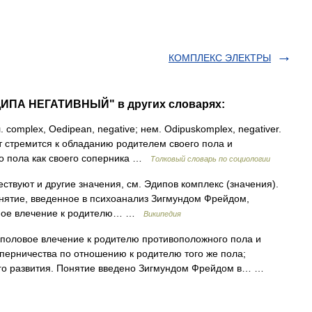
КОМПЛЕКС ЭЛЕКТРЫ
ДИПА НЕГАТИВНЫЙ" в других словарях:
 complex, Oedipean, negative; нем. Odipuskomplex, negativer.
т стремится к обладанию родителем своего пола и
о пола как своего соперника …
Толковый словарь по социологии
ствуют и другие значения, см. Эдипов комплекс (значения).
нятие, введенное в психоанализ Зигмундом Фрейдом,
ьное влечение к родителю… …
Википедия
половое влечение к родителю противоположного пола и
перничества по отношению к родителю того же пола;
ого развития. Понятие введено Зигмундом Фрейдом в… …