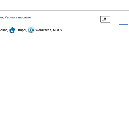
ка
,
Реклама на сайте
18+
omla,
Drupal,
WordPress, MODx.