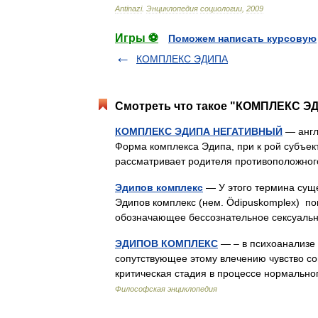
Antinazi
.
Энциклопедия
социологии
,
2009
Игры ⚽
Поможем написать курсовую
КОМПЛЕКС ЭДИПА
Смотреть что такое "КОМПЛЕКС Э
КОМПЛЕКС ЭДИПА НЕГАТИВНЫЙ
— англ.
Форма комплекса Эдипа, при к рой субъек
рассматривает родителя противоположног
Эдипов комплекс
— У этого термина суще
Эдипов комплекс (нем. Ödipuskomplex) по
обозначающее бессознательное сексуал
ЭДИПОВ КОМПЛЕКС
— – в психоанализе 
сопутствующее этому влечению чувство со
критическая стадия в процессе нормальн
Философская энциклопедия