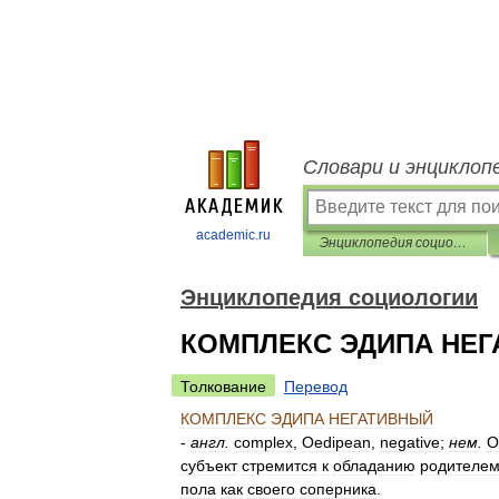
Словари и энциклоп
academic.ru
Энциклопедия социологии
Энциклопедия социологии
КОМПЛЕКС ЭДИПА НЕ
Толкование
Перевод
КОМПЛЕКС
ЭДИПА
НЕГАТИВНЫЙ
-
англ
.
complex
,
Oedipean
,
negative
;
нем
.
O
субъект
стремится
к
обладанию
родителе
пола
как
своего
соперника
.