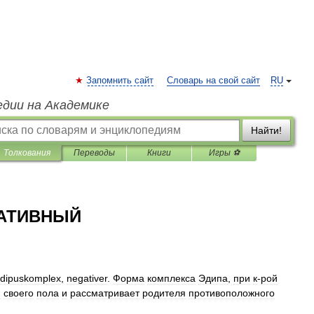
Запомнить сайт
Словарь на свой сайт
RU
едии на Академике
Найти!
Толкования
Переводы
Книги
Игры ⚽
ГАТИВНЫЙ
dipuskomplex
,
negativer
.
Форма
комплекса
Эдипа
,
при
к
-
рой
м
своего
пола
и
рассматривает
родителя
противоположного