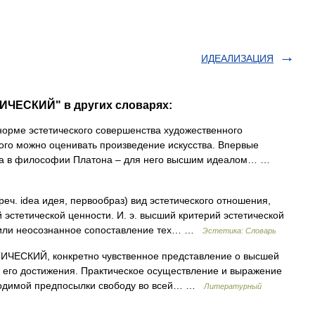
ИДЕАЛИЗАЦИЯ
ИЧЕСКИЙ" в других словарях:
орме эстетического совершенства художественного
ого можно оценивать произведение искусства. Впервые
ена в философии Платона – для него высшим идеалом… …
греч. idea идея, первообраз) вид эстетического отношения,
стетической ценности. И. э. высший критерий эстетической
е или неосознанное сопоставление тех… …
Эстетика: Словарь
ЕСКИЙ, конкретно чувственное представление о высшей
х его достижения. Практическое осуществление и выражение
обходимой предпосылки свободу во всей… …
Литературный