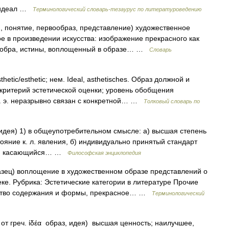
й идеал …
Терминологический словарь-тезаурус по литературоведению
я, понятие, первообраз, представление) художественное
е в произведении искусства: изображение прекрасного как
, добра, истины, воплощенный в образе… …
Словарь
thetic/esthetic; нем. Ideal, asthetisches. Образ должной и
критерий эстетической оценки; уровень обобщения
. И. э. неразрывно связан с конкретной… …
Толковый словарь по
аз, идея) 1) в общеупотребительном смысле: а) высшая степень
яние к. л. явления, б) индивидуально принятый стандарт
ило, касающийся… …
Философская энциклопедия
азец) воплощение в художественном образе представлений о
е. Рубрика: Эстетические категории в литературе Прочие
нство содержания и формы, прекрасное… …
Терминологический
s от греч. ίδέα образ, идея) высшая ценность; наилучшее,