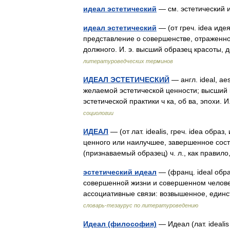
идеал эстетический
— см. эстетически
идеал эстетический
— (от греч. idea иде
представление о совершенстве, отраженно
должного. И. э. высший образец красоты
литературоведческих терминов
ИДЕАЛ ЭСТЕТИЧЕСКИЙ
— англ. ideal, aes
желаемой эстетической ценности; высший 
эстетической практики ч ка, об ва, эпохи
социологии
ИДЕАЛ
— (от лат. idealis, греч. idea обр
ценного или наилучшее, завершенное состо
(признаваемый образец) ч. л., как прав
эстетический идеал
— (франц. ideal обр
совершенной жизни и совершенном человек
ассоциативные связи: возвышенное, еди
словарь-тезаурус по литературоведению
Идеал (философия)
— Идеал (лат. ideali