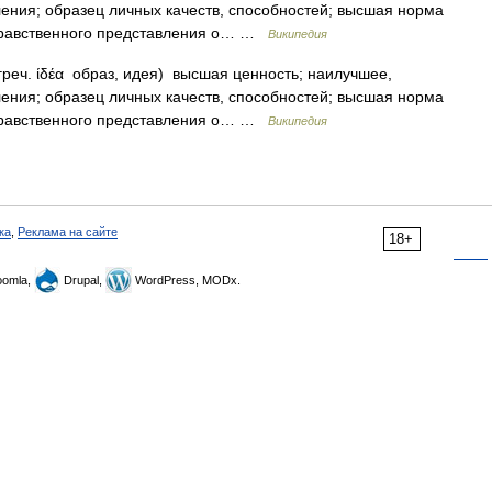
ления; образец личных качеств, способностей; высшая норма
 нравственного представления о… …
Википедия
 греч. ίδέα образ, идея) высшая ценность; наилучшее,
ления; образец личных качеств, способностей; высшая норма
 нравственного представления о… …
Википедия
ка
,
Реклама на сайте
18+
omla,
Drupal,
WordPress, MODx.