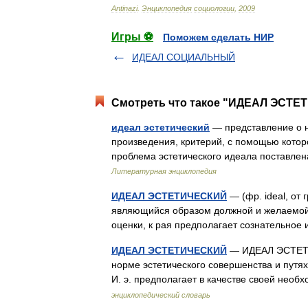
Antinazi
.
Энциклопедия
социологии
,
2009
Игры ⚽
Поможем сделать НИР
ИДЕАЛ СОЦИАЛЬНЫЙ
Смотреть что такое "ИДЕАЛ ЭСТЕТ
идеал эстетический
— представление о н
произведения, критерий, с помощью котор
проблема эстетического идеала поставл
Литературная энциклопедия
ИДЕАЛ ЭСТЕТИЧЕСКИЙ
— (фр. ideal, от 
являющийся образом должной и желаемой э
оценки, к рая предполагает сознательно
ИДЕАЛ ЭСТЕТИЧЕСКИЙ
— ИДЕАЛ ЭСТЕТИЧ
норме эстетического совершенства и путя
И. э. предполагает в качестве своей не
энциклопедический словарь