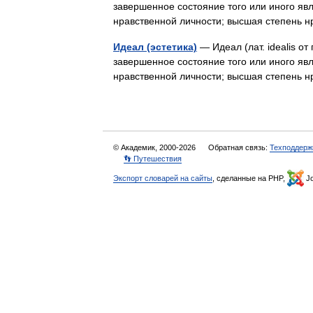
завершенное состояние того или иного яв
нравственной личности; высшая степень
Идеал (эстетика)
— Идеал (лат. idealis от
завершенное состояние того или иного яв
нравственной личности; высшая степень
© Академик, 2000-2026
Обратная связь:
Техподдерж
👣 Путешествия
Экспорт словарей на сайты
, сделанные на PHP,
Jo