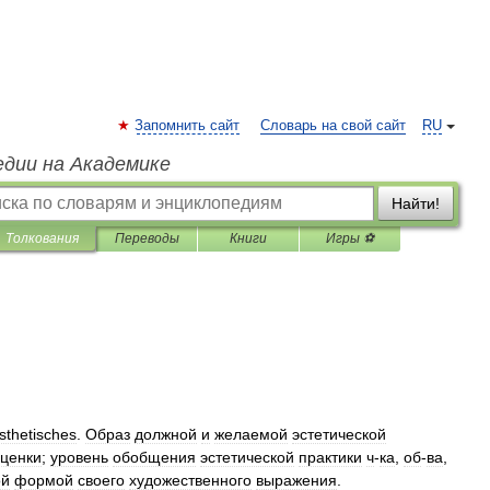
Запомнить сайт
Словарь на свой сайт
RU
едии на Академике
Найти!
Толкования
Переводы
Книги
Игры ⚽
sthetisches
.
Образ
должной
и
желаемой
эстетической
ценки
;
уровень
обобщения
эстетической
практики
ч
-
ка
,
об
-
ва
,
ой
формой
своего
художественного
выражения
.