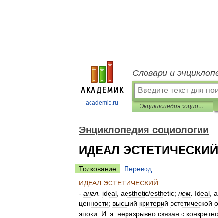
Словари и энциклоп
academic.ru
Энциклопедия социологии
Энциклопедия социологии
ИДЕАЛ ЭСТЕТИЧЕСКИЙ
Толкование
Перевод
ИДЕАЛ
ЭСТЕТИЧЕСКИЙ
-
англ
.
ideal
,
aesthetic
/
esthetic
;
нем
.
Ideal
,
a
ценности
;
высший
критерий
эстетической
о
эпохи
.
И
.
э
.
неразрывно
связан
с
конкретн