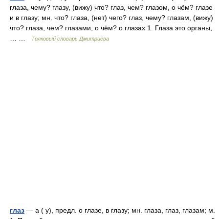
глаза, чему? глазу, (вижу) что? глаз, чем? глазом, о чём? глазе
и в глазу; мн. что? глаза, (нет) чего? глаз, чему? глазам, (вижу)
что? глаза, чем? глазами, о чём? о глазах 1. Глаза это органы,
… …
Толковый словарь Дмитриева
глаз
— а ( у), предл. о глазе, в глазу; мн. глаза, глаз, глазам; м.