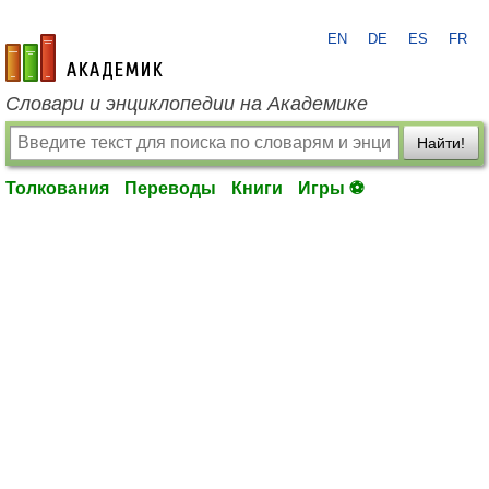
EN
DE
ES
FR
academic.ru
Словари и энциклопедии на Академике
Найти!
Толкования
Переводы
Книги
Игры ⚽