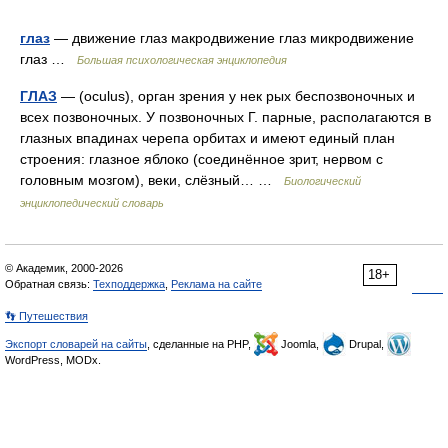
глаз
— движение глаз макродвижение глаз микродвижение
глаз …
Большая психологическая энциклопедия
ГЛАЗ
— (oculus), орган зрения у нек рых беспозвоночных и
всех позвоночных. У позвоночных Г. парные, располагаются в
глазных впадинах черепа орбитах и имеют единый план
строения: глазное яблоко (соединённое зрит, нервом с
головным мозгом), веки, слёзный… …
Биологический
энциклопедический словарь
© Академик, 2000-2026
18+
Обратная связь:
Техподдержка
,
Реклама на сайте
👣 Путешествия
Экспорт словарей на сайты
, сделанные на PHP,
Joomla,
Drupal,
WordPress, MODx.