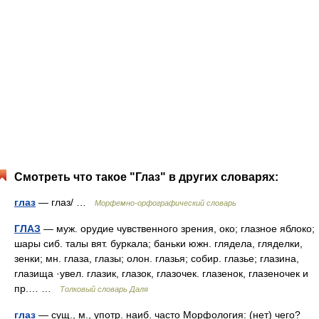
Смотреть что такое "Глаз" в других словарях:
глаз
— глаз/ …
Морфемно-орфографический словарь
ГЛАЗ
— муж. орудие чувственного зрения, око; глазное яблоко;
шары сиб. талы вят. буркала; баньки южн. глядела, гляделки,
зенки; мн. глаза, глазы; олон. глазья; собир. глазье; глазина,
глазища ·увел. глазик, глазок, глазочек. глазенок, глазеночек и
пр.… …
Толковый словарь Даля
глаз
— сущ., м., употр. наиб. часто Морфология: (нет) чего?