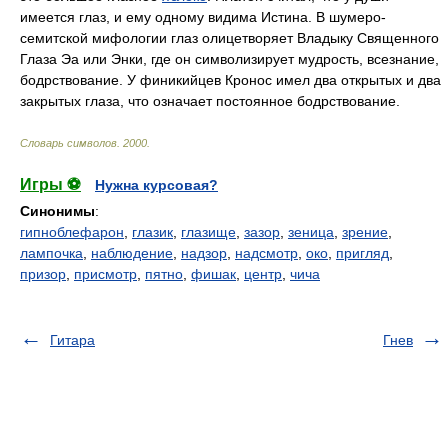
имеется глаз, и ему одному видима Истина. В шумеро-
семитской мифологии глаз олицетворяет Владыку Священного
Глаза Эа или Энки, где он символизирует мудрость, всезнание,
бодрствование. У финикийцев Кронос имел два открытых и два
закрытых глаза, что означает постоянное бодрствование.
Словарь символов
.
2000
.
Игры ⚽
Нужна курсовая?
Синонимы
:
гипноблефарон
,
глазик
,
глазище
,
зазор
,
зеница
,
зрение
,
лампочка
,
наблюдение
,
надзор
,
надсмотр
,
око
,
пригляд
,
призор
,
присмотр
,
пятно
,
фишак
,
центр
,
чича
Гитара
Гнев