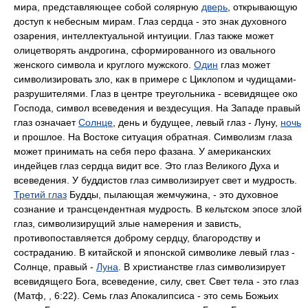
мира, представляющее собой солярную
дверь
, открывающую
доступ к небесным мирам. Глаз сердца - это знак духовного
озарения, интеллектуальной интуиции. Глаз также может
олицетворять андрогина, сформированного из овального
женского символа и круглого мужского.
Один
глаз может
символизировать зло, как в примере с Циклопом и чудищами-
разрушителями. Глаз в центре треугольника - всевидящее око
Господа, символ всеведения и вездесущия. На Западе правый
глаз означает
Солнце
, день и будущее, левый глаз - Луну,
ночь
и прошлое. На Востоке ситуация обратная. Символизм глаза
может принимать на себя перо фазана. У американских
индейцев глаз сердца видит все. Это глаз Великого Духа и
всеведения. У буддистов глаз символизирует свет и мудрость.
Третий глаз
Будды, пылающая жемчужина, - это духовное
сознание и трансцендентная мудрость. В кельтском эпосе злой
глаз, символизирущий злые намерения и зависть,
противопоставляется доброму сердцу, благородству и
состраданию. В китайской и японской символике левый глаз -
Солнце, правый -
Луна
. В христианстве глаз символизирует
всевидящего Бога, всеведение, силу, свет. Свет тела - это глаз
(Матф, , 6:22). Семь глаз Апокалипсиса - это семь Божьих