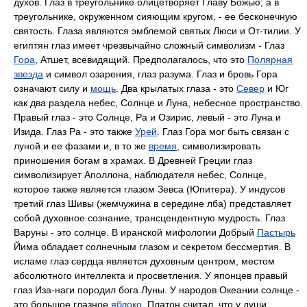
духов. Глаз в треугольнике олицетворяет Главу Божью; а в
треугольнике, окруженном сияющим кругом, - ее бесконечную
святость. Глаза являются эмблемой святых Люси и От-тилии. У
египтян глаз имеет чрезвычайно сложный символизм - Глаз
Гора
, Атшет, всевидящий. Предполагалось, что это
Полярная
звезда
и символ озарения, глаз разума. Глаз и бровь Гора
означают силу и
мощь
. Два крылатых глаза - это
Север
и Юг
как два раздела небес, Солнце и Луна, небесное пространство.
Правый глаз - это Солнце, Ра и Озирис, левый - это Луна и
Изида. Глаз Pa - это также
Урей
. Глаз Гора мог быть связан с
луной и ее фазами и, в то же
время
, символизировать
приношения богам в храмах. В Древней Греции глаз
символизирует Аполлона, наблюдателя небес, Солнце,
которое также является глазом Зевса (Юпитера). У индусов
третий глаз Шивы (жемчужина в середине лба) представляет
собой духовное сознание, трансцендентную мудрость. Глаз
Варуны - это солнце. В иранской мифологии Добрый
Пастырь
Йима обладает солнечным глазом и секретом бессмертия. В
исламе глаз сердца является духовным центром, местом
абсолютного интеллекта и просветления. У японцев правый
глаз Иза-наги породил бога Луны. У народов Океании солнце -
это большое глазное
яблоко
. Платон считал, что у души