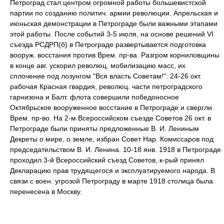
Петроград стал центром огромной работы большевистской
партии по созданию политич. армии революции. Апрельская и
июньская демонстрации в Петрограде были важными этапами
этой работы. После событий 3-5 июля, на основе решений VI
съезда РСДРП(б) в Петрограде развертывается подготовка
вооруж. восстания против Врем. пр-ва. Разгром корниловщины
в конце авг. ускорил революц. мобилизацию масс, их
сплочение под лозунгом "Вся власть Советам!". 24-26 окт.
рабочая Красная гвардия, революц. части петроградского
гарнизона и Балт. флота совершили победоносное
Октябрьское вооруженное восстание в Петрограде и свергли
Врем. пр-во. На 2-м Всероссийском съезде Советов 26 окт. в
Петрограде были приняты предложенные В. И. Лениным
Декреты о мире, о земле, избран Совет Нар. Комиссаров под
председательством В. И. Ленина. 10-18 янв. 1918 в Петрограде
проходил 3-й Всероссийский съезд Советов, к-рый принял
Декларацию прав трудящегося и эксплуатируемого народа. В
связи с воен. угрозой Петрограду в марте 1918 столица была
перенесена в Москву.