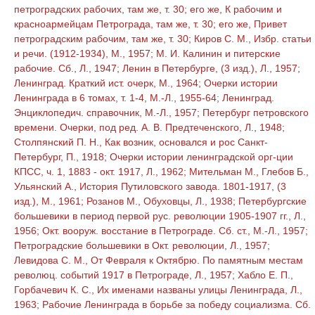
петроградских рабочих, там же, т. 30; его же, К рабочим и
красноармейцам Петрограда, там же, т. 30; его же, Привет
петроградским рабочим, там же, т. 30; Киров С. М., Избр. статьи
и речи. (1912-1934), М., 1957; М. И. Калинин и питерские
рабочие. Сб., Л., 1947; Ленин в Петербурге, (3 изд.), Л., 1957;
Ленинград. Краткий ист. очерк, М., 1964; Очерки истории
Ленинграда в 6 томах, т. 1-4, М.-Л., 1955-64; Ленинград.
Энциклопедич. справочник, М.-Л., 1957; Петербург петровского
времени. Очерки, под ред. А. В. Предтеченского, Л., 1948;
Столпянский П. Н., Как возник, основался и рос Санкт-
Петербург, П., 1918; Очерки истории ленинградской орг-ции
КПСС, ч. 1, 1883 - окт. 1917, Л., 1962; Мительман М., Глебов Б.,
Ульянский А., История Путиловского завода. 1801-1917, (3
изд.), М., 1961; Розанов М., Обуховцы, Л., 1938; Петербургские
большевики в период первой рус. революции 1905-1907 гг., Л.,
1956; Окт. вооруж. восстание в Петрограде. Сб. ст., М.-Л., 1957;
Петроградские большевики в Окт. революции, Л., 1957;
Левидова С. М., От Февраля к Октябрю. По памятным местам
революц. событий 1917 в Петрограде, Л., 1957; Хабло Е. П.,
Горбачевич К. С., Их именами названы улицы Ленинграда, Л.,
1963; Рабочие Ленинграда в борьбе за победу социализма. Сб.