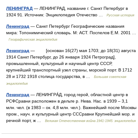
ЛЕНИНГРАД
— ЛЕНИНГРАД, название г. Санкт Петербург в
1924 91. Источник: Энциклопедия Отечество …
Русская история
Ленинград
— Санкт Петербург Географические названия
мира: Топонимический словарь. М: АСТ. Поспелов Е.М. 2001 …
Географическая энциклопедия
Ленинград
— [основан 16(27) мая 1703; до 18(31) августа
1914 Санкт Петербург, до 26 января 1924 Петроград],
промышленный, культурный и научный центр СССР,
крупнейший транспортный узел страны, морской порт. В 1712
28 и 1732 1918 столица государства, в …
Большая советская
энциклопедия
Ленинград
— ЛЕНИНГРÁД, город герой, областной центр в
РСФСравни расположен в дельте р. Нева. Нас. в 1939 – 3,1
млн. чел. (в 1983 – ок. 4,8 млн. чел.). Важнейший после Москвы
пром., науч. и культурный центр СССравни Крупнейший мор. и
речной порт, ж …
Великая Отечественная война 1941-1945: энциклопедия