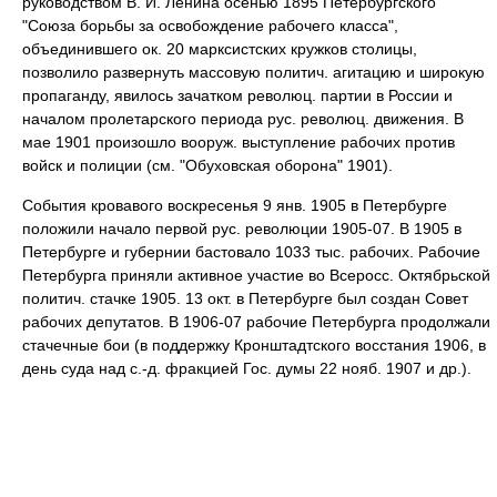
руководством В. И. Ленина осенью 1895 Петербургского
"Союза борьбы за освобождение рабочего класса",
объединившего ок. 20 марксистских кружков столицы,
позволило развернуть массовую политич. агитацию и широкую
пропаганду, явилось зачатком революц. партии в России и
началом пролетарского периода рус. революц. движения. В
мае 1901 произошло вооруж. выступление рабочих против
войск и полиции (см. "Обуховская оборона" 1901).
События кровавого воскресенья 9 янв. 1905 в Петербурге
положили начало первой рус. революции 1905-07. В 1905 в
Петербурге и губернии бастовало 1033 тыс. рабочих. Рабочие
Петербурга приняли активное участие во Всеросс. Октябрьской
политич. стачке 1905. 13 окт. в Петербурге был создан Совет
рабочих депутатов. В 1906-07 рабочие Петербурга продолжали
стачечные бои (в поддержку Кронштадтского восстания 1906, в
день суда над с.-д. фракцией Гос. думы 22 нояб. 1907 и др.).