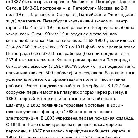
(в 1837 была открыта первая в России ж. д. Петербург-Царское
Село, в 1843-51 построена ж. д. Петербург - Москва, во 2-й
пол. 19 в. - Варшавская, Северная, Балтийская и Финляндская
ж. д.) превратили Петербург в крупнейший экономич. центр
страны. Во 2-й пол. 19 в. пром. развитие Петербурга особенно
ускорилось. С кон. 90-х гг. 19 в. ведущее место заняла
металлообработка. Число рабочих за 1862-1900 увеличилось с
21,4 до 260,1 тыс.; к нач. 1917 на 1011 фаб.-зав. предприятиях
Петрограда было 392,8 тыс. рабочих (без пригородов), в т. ч.
237,4 тыс. металлистов. Концентрация пром-сти Петрограда
была очень высокой (в 1917 80,7% рабочих - на предприятиях,
насчитывавших св. 500 рабочих), что создавало благоприятные
условия для революц. организации и политич. воспитания
рабочих. Росло городское хозяйство Петербурга. В 1727 был
сооружен первый мост на плавучих опорах через р. Неву, в
1850 - первый металлич. мост (ныне мост лейтенанта
Шмидта). В 1832 появились торцовые мостовые, в 1839 -
газовые уличные фонари, в 1883 построена первая
электростанция. В 1803 учреждена первая пожарная команда.
С 1848 по Неве стали курсировать речные пассажирские
пароходы, в 1847 появилась маршрутная обществ. карета, в
1905-07 - первая очередь трамвая, с 1907 - автобусное