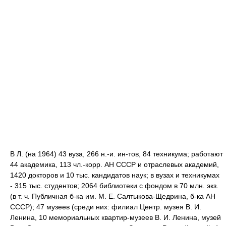
В Л. (на 1964) 43 вуза, 266 н.-и. ин-тов, 84 техникума; работают
44 академика, 113 чл.-корр. АН СССР и отраслевых академий,
1420 докторов и 10 тыс. кандидатов наук; в вузах и техникумах
- 315 тыс. студентов; 2064 библиотеки с фондом в 70 млн. экз.
(в т. ч. Публичная б-ка им. М. Е. Салтыкова-Щедрина, б-ка АН
СССР); 47 музеев (среди них: филиал Центр. музея В. И.
Ленина, 10 мемориальных квартир-музеев В. И. Ленина, музей