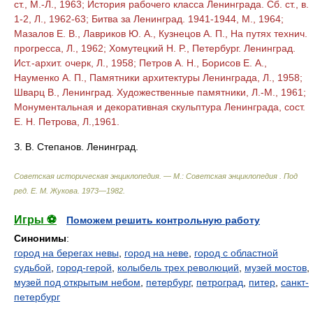
ст., М.-Л., 1963; История рабочего класса Ленинграда. Сб. ст., в.
1-2, Л., 1962-63; Битва за Ленинград. 1941-1944, М., 1964;
Мазалов Е. В., Лавриков Ю. A., Кузнецов А. П., На путях технич.
прогресса, Л., 1962; Хомутецкий Н. P., Петербург. Ленинград.
Ист.-архит. очерк, Л., 1958; Петров А. Н., Борисов Е. A.,
Науменко А. П., Памятники архитектуры Ленинграда, Л., 1958;
Шварц В., Ленинград. Художественные памятники, Л.-М., 1961;
Монументальная и декоративная скульптура Ленинграда, сост.
E. Н. Петрова, Л.,1961.
З. В. Степанов. Ленинград.
Советская историческая энциклопедия. — М.: Советская энциклопедия
.
Под
ред. Е. М. Жукова
.
1973—1982
.
Игры ⚽
Поможем решить контрольную работу
Синонимы
:
город на берегах невы
,
город на неве
,
город с областной
судьбой
,
город-герой
,
колыбель трех революций
,
музей мостов
,
музей под открытым небом
,
петербург
,
петроград
,
питер
,
санкт-
петербург