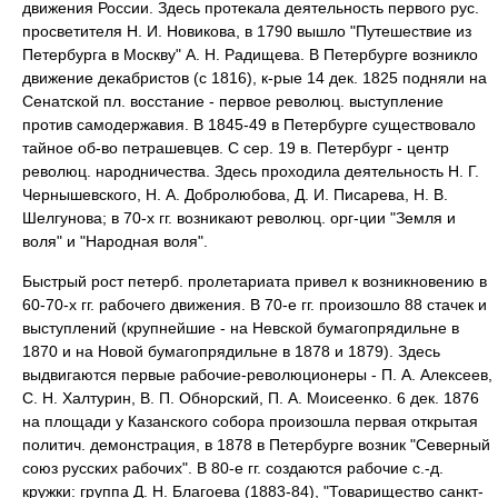
движения России. Здесь протекала деятельность первого рус.
просветителя Н. И. Новикова, в 1790 вышло "Путешествие из
Петербурга в Москву" А. Н. Радищева. В Петербурге возникло
движение декабристов (с 1816), к-рые 14 дек. 1825 подняли на
Сенатской пл. восстание - первое революц. выступление
против самодержавия. В 1845-49 в Петербурге существовало
тайное об-во петрашевцев. С сер. 19 в. Петербург - центр
революц. народничества. Здесь проходила деятельность Н. Г.
Чернышевского, Н. А. Добролюбова, Д. И. Писарева, Н. В.
Шелгунова; в 70-х гг. возникают революц. орг-ции "Земля и
воля" и "Народная воля".
Быстрый рост петерб. пролетариата привел к возникновению в
60-70-х гг. рабочего движения. В 70-е гг. произошло 88 стачек и
выступлений (крупнейшие - на Невской бумагопрядильне в
1870 и на Новой бумагопрядильне в 1878 и 1879). Здесь
выдвигаются первые рабочие-революционеры - П. А. Алексеев,
С. Н. Халтурин, В. П. Обнорский, П. А. Моисеенко. 6 дек. 1876
на площади у Казанского собора произошла первая открытая
политич. демонстрация, в 1878 в Петербурге возник "Северный
союз русских рабочих". В 80-е гг. создаются рабочие с.-д.
кружки: группа Д. Н. Благоева (1883-84), "Товарищество санкт-