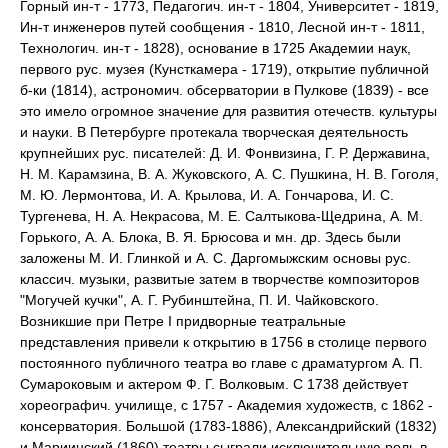
Горный ин-т - 1773, Педагогич. ин-т - 1804, Университет - 1819,
Ин-т инженеров путей сообщения - 1810, Лесной ин-т - 1811,
Технологич. ин-т - 1828), основание в 1725 Академии наук,
первого рус. музея (Кунсткамера - 1719), открытие публичной
б-ки (1814), астрономич. обсерватории в Пулкове (1839) - все
это имело огромное значение для развития отечеств. культуры
и науки. В Петербурге протекала творческая деятельность
крупнейших рус. писателей: Д. И. Фонвизина, Г. Р. Державина,
H. M. Карамзина, В. А. Жуковского, A. C. Пушкина, Н. В. Гоголя,
М. Ю. Лермонтова, И. А. Крылова, И. А. Гончарова, И. С.
Тургенева, Н. А. Некрасова, М. Е. Салтыкова-Щедрина, А. М.
Горького, А. А. Блока, В. Я. Брюсова и мн. др. Здесь были
заложены М. И. Глинкой и А. С. Даргомыжским основы рус.
классич. музыки, развитые затем в творчестве композиторов
"Могучей кучки", А. Г. Рубинштейна, П. И. Чайковского.
Возникшие при Петре I придворные театральные
представления привели к открытию в 1756 в столице первого
постоянного публичного театра во главе с драматургом А. П.
Сумароковым и актером Ф. Г. Волковым. С 1738 действует
хореографич. училище, с 1757 - Академия художеств, с 1862 -
консерватория. Большой (1783-1886), Александрийский (1832)
и Мариинский (1860) театры сыграли исключительную роль в