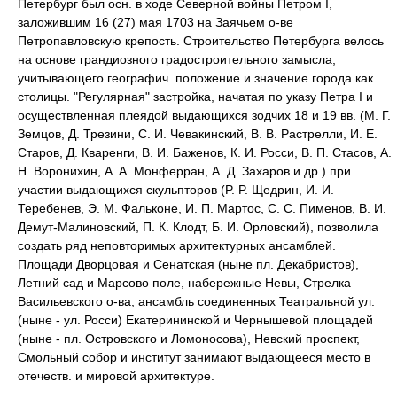
Петербург был осн. в ходе Северной войны Петром I,
заложившим 16 (27) мая 1703 на Заячьем о-ве
Петропавловскую крепость. Строительство Петербурга велось
на основе грандиозного градостроительного замысла,
учитывающего географич. положение и значение города как
столицы. "Регулярная" застройка, начатая по указу Петра I и
осуществленная плеядой выдающихся зодчих 18 и 19 вв. (М. Г.
Земцов, Д. Трезини, С. И. Чевакинский, В. В. Растрелли, И. Е.
Старов, Д. Кваренги, В. И. Баженов, К. И. Росси, В. П. Стасов, А.
Н. Воронихин, A. A. Монферран, А. Д. Захаров и др.) при
участии выдающихся скульпторов (P. P. Щедрин, И. И.
Теребенев, Э. М. Фальконе, И. П. Мартос, С. С. Пименов, В. И.
Демут-Малиновский, П. К. Клодт, Б. И. Орловский), позволила
создать ряд неповторимых архитектурных ансамблей.
Площади Дворцовая и Сенатская (ныне пл. Декабристов),
Летний сад и Марсово поле, набережные Невы, Стрелка
Васильевского о-ва, ансамбль соединенных Театральной ул.
(ныне - ул. Росси) Екатерининской и Чернышевой площадей
(ныне - пл. Островского и Ломоносова), Невский проспект,
Смольный собор и институт занимают выдающееся место в
отечеств. и мировой архитектуре.