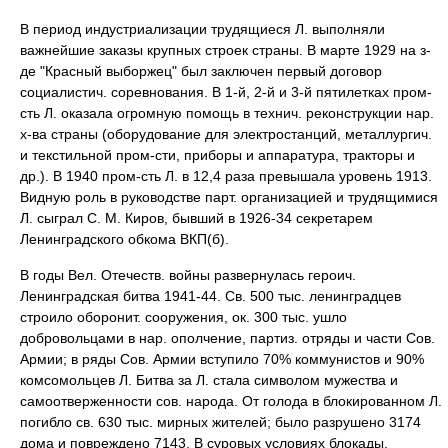
В период индустриализации трудящиеся Л. выполняли
важнейшие заказы крупных строек страны. В марте 1929 на з-
де "Красный выборжец" был заключен первый договор
социалистич. соревнования. В 1-й, 2-й и 3-й пятилетках пром-
сть Л. оказала огромную помощь в технич. реконструкции нар.
х-ва страны (оборудование для электростанций, металлургич.
и текстильной пром-сти, приборы и аппаратура, тракторы и
др.). В 1940 пром-сть Л. в 12,4 раза превышала уровень 1913.
Видную роль в руководстве парт. организацией и трудящимися
Л. сыграл С. М. Киров, бывший в 1926-34 секретарем
Ленинградского обкома ВКП(б).
В годы Вел. Отечеств. войны развернулась героич.
Ленинградская битва 1941-44. Св. 500 тыс. ленинградцев
строило оборонит. сооружения, ок. 300 тыс. ушло
добровольцами в нар. ополчение, партиз. отряды и части Сов.
Армии; в ряды Сов. Армии вступило 70% коммунистов и 90%
комсомольцев Л. Битва за Л. стала символом мужества и
самоотверженности сов. народа. От голода в блокированном Л.
погибло св. 630 тыс. мирных жителей; было разрушено 3174
дома и повреждено 7143. В суровых условиях блокады,