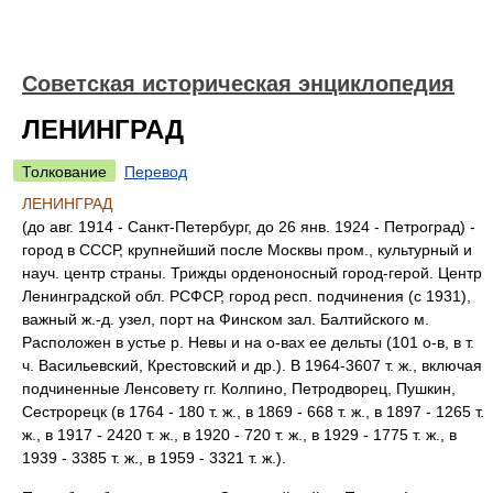
Советская историческая энциклопедия
ЛЕНИНГРАД
Толкование
Перевод
ЛЕНИНГРАД
(до авг. 1914 - Санкт-Петербург, до 26 янв. 1924 - Петроград) -
город в СССР, крупнейший после Москвы пром., культурный и
науч. центр страны. Трижды орденоносный город-герой. Центр
Ленинградской обл. РСФСР, город респ. подчинения (с 1931),
важный ж.-д. узел, порт на Финском зал. Балтийского м.
Расположен в устье р. Невы и на о-вах ее дельты (101 о-в, в т.
ч. Васильевский, Крестовский и др.). В 1964-3607 т. ж., включая
подчиненные Ленсовету гг. Колпино, Петродворец, Пушкин,
Сестрорецк (в 1764 - 180 т. ж., в 1869 - 668 т. ж., в 1897 - 1265 т.
ж., в 1917 - 2420 т. ж., в 1920 - 720 т. ж., в 1929 - 1775 т. ж., в
1939 - 3385 т. ж., в 1959 - 3321 т. ж.).