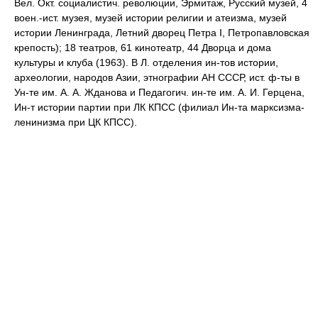
Вел. Окт. социалистич. революции, Эрмитаж, Русский музей, 4
воен.-ист. музея, музей истории религии и атеизма, музей
истории Ленинграда, Летний дворец Петра I, Петропавловская
крепость); 18 театров, 61 кинотеатр, 44 Дворца и дома
культуры и клуба (1963). В Л. отделения ин-тов истории,
археологии, народов Азии, этнографии АН СССР, ист. ф-ты в
Ун-те им. А. А. Жданова и Педагогич. ин-те им. А. И. Герцена,
Ин-т истории партии при ЛК КПСС (филиал Ин-та марксизма-
ленинизма при ЦК КПСС).