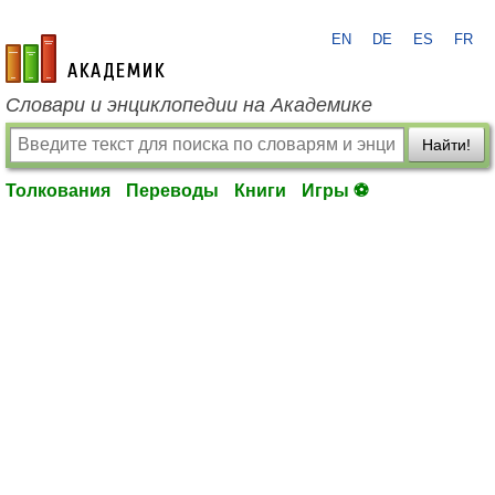
EN
DE
ES
FR
academic.ru
Словари и энциклопедии на Академике
Найти!
Толкования
Переводы
Книги
Игры ⚽