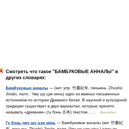
Смотреть что такое "БАМБУКОВЫЕ АННАЛЫ" в
других словарях:
Бамбуковые анналы
— (кит. упр. 竹書紀年, пиньинь: Zhúshū
Jìnián, палл.: Чжу шу цзи нянь) один из важных письменных
источников по истории Древнего Китая. В научной и культурной
традиции существует в двух вариантах, которые принято
называть «древним» (гу бэнь 古本) текстом… …
Википедия
Гу бэнь чжу шу цзи нянь
— Бамбуковые анналы (кит. 竹書紀
年, пиньинь Zhúshū Jìnián, палл. Чжу шу цзи нянь) один из