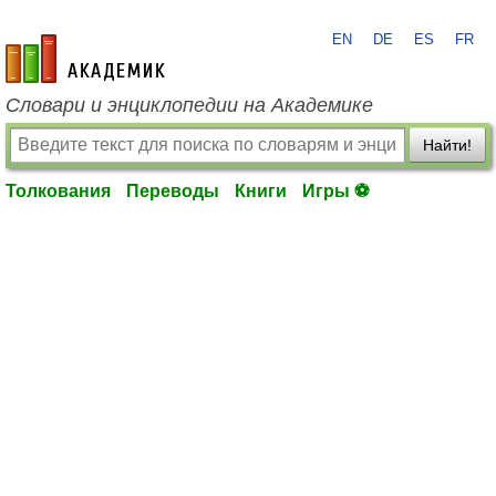
EN
DE
ES
FR
academic.ru
Словари и энциклопедии на Академике
Найти!
Толкования
Переводы
Книги
Игры ⚽