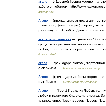
агапэ
— В Древней Греции жертвенная лю
заботе о любимом. [http://www.lexikon.ru/
переводчика
Агапэ
— (иногда также агапе, агапи; др. г
также эрос, филия, сторге), переводимых
разновидностей любви. Древние греки т
агапэ христианская
— Греческий Эрос и 
среди своих достижений числит восхитите
не Бог, это желание совершенствования,
до наших дней
агапэ
— (греч. agape любовь) жертвенная
о любимом …
Большой медицинский словарь
Агапэ́
— (греч. agapē любовь) жертвенная
о любимом …
Медицинская энциклопедия
Агапэ
— (Греч.) Праздник Любви; ранние 
любви и взаимного благожелательства. Из 
установление; Павел в своем Первом П