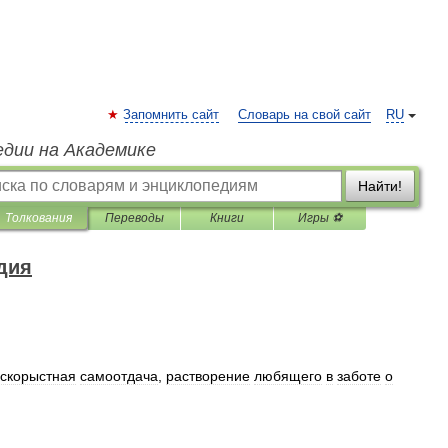
Запомнить сайт
Словарь на свой сайт
RU
едии на Академике
Найти!
Толкования
Переводы
Книги
Игры ⚽
дия
скорыстная
самоотдача
,
растворение
любящего
в
заботе
о
)