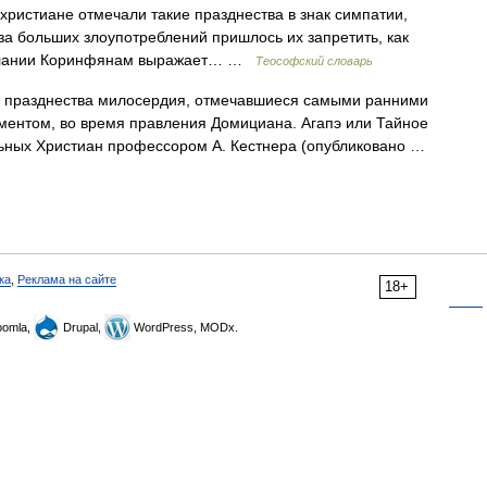
христиане отмечали такие празднества в знак симпатии,
за больших злоупотреблений пришлось их запретить, как
ослании Коринфянам выражает… …
Теософский словарь
и празднества милосердия, отмечавшиеся самыми ранними
ментом, во время правления Домициана. Агапэ или Тайное
льных Христиан профессором А. Кестнера (опубликовано …
ка
,
Реклама на сайте
18+
omla,
Drupal,
WordPress, MODx.