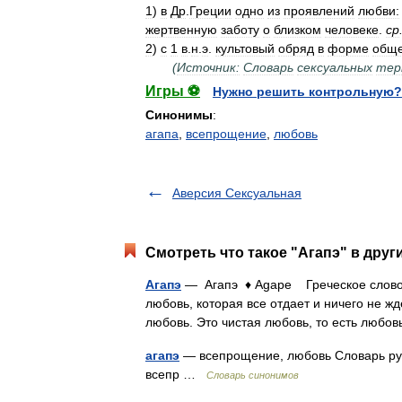
1
)
в
Др
.
Греции
одно
из
проявлений
любви:
жертвенную
заботу
о
близком
человеке
.
ср
2
)
с
1
в
.
н
.
э
.
культовый
обряд
в
форме
общ
(
Источник:
Словарь
сексуальных
тер
Игры ⚽
Нужно решить контрольную?
Синонимы
:
агапа
,
всепрощение
,
любовь
Аверсия Сексуальная
Смотреть что такое "Агапэ" в друг
Агапэ
— Агапэ ♦ Agape Греческое слово,
любовь, которая все отдает и ничего не ж
любовь. Это чистая любовь, то есть люб
агапэ
— всепрощение, любовь Словарь русск
всепр …
Словарь синонимов