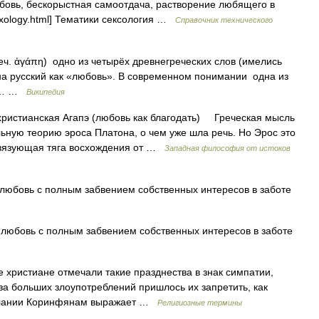
бовь, бескорыстная самоотдача, растворение любящего в
sexology.html] Тематики сексология …
Справочник технического
реч. ἀγάπη) одно из четырёх древнегреческих слов (имелись
 на русский как «любовь». В современном понимании одна из
ак… …
Википедия
христианская Агапэ (любовь как благодать) Греческая мысль
льную теорию эроса Платона, о чем уже шла речь. Но Эрос это
 связующая тяга восхождения от …
Западная философия от истоков
 любовь с полным забвением собственных интересов в заботе
 любовь с полным забвением собственных интересов в заботе
христиане отмечали такие празднества в знак симпатии,
за больших злоупотреблений пришлось их запретить, как
ослании Коринфянам выражает …
Религиозные термины