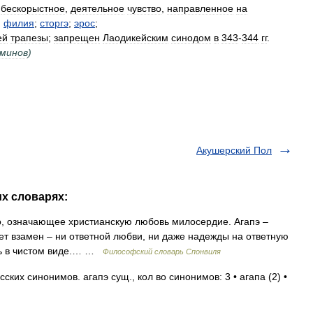
бескорыстное
,
деятельное
чувство
,
направленное
на
.
филия
;
сторгэ
;
эрос
;
ей
трапезы
;
запрещен
Лаодикейским
синодом
в
343
-
344
гг
.
минов
)
Акушерский Пол
их словарях:
 означающее христианскую любовь милосердие. Агапэ –
дет взамен – ни ответной любви, ни даже надежды на ответную
овь в чистом виде.… …
Философский словарь Спонвиля
их синонимов. агапэ сущ., кол во синонимов: 3 • агапа (2) •