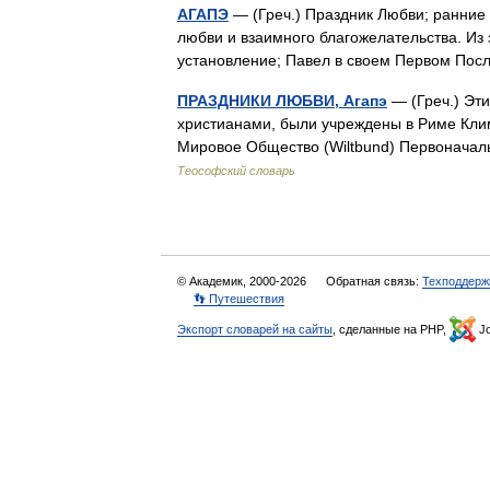
АГАПЭ
— (Греч.) Праздник Любви; ранние 
любви и взаимного благожелательства. Из 
установление; Павел в своем Первом П
ПРАЗДНИКИ ЛЮБВИ, Агапэ
— (Греч.) Эт
христианами, были учреждены в Риме Кли
Мировое Общество (Wiltbund) Первонача
Теософский словарь
© Академик, 2000-2026
Обратная связь:
Техподдерж
👣 Путешествия
Экспорт словарей на сайты
, сделанные на PHP,
Jo