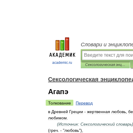
Словари и энциклоп
academic.ru
Сексологическая энциклопедия
Сексологическая энциклопе
Агапэ
Толкование
Перевод
в
Древней
Греции
-
жертвенная
любовь
,
бе
любимом
.
(
Источник:
Сексологический
словарь
(
греч
. - "
любовь
"),