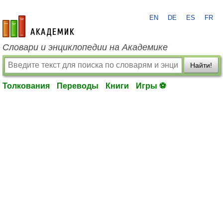
EN
DE
ES
FR
academic.ru
Словари и энциклопедии на Академике
Найти!
Толкования
Переводы
Книги
Игры ⚽