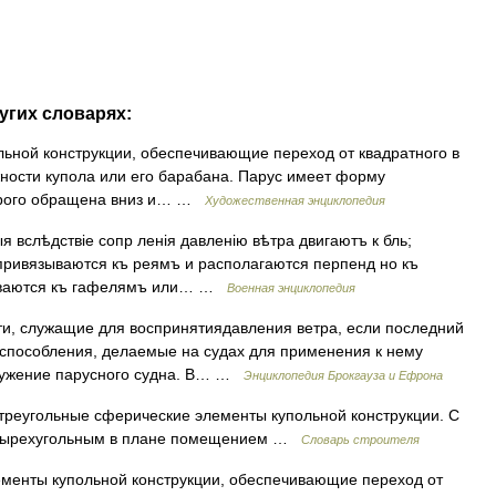
угих словарях:
й конструкции, обеспечивающие переход от квадратного в
жности купола или его барабана. Парус имеет форму
торого обращена вниз и… …
Художественная энциклопедия
я вслѣдствіе сопр ленія давленію вѣтра двигаютъ к бль;
привязываются къ реямъ и располагаются перпенд но къ
язываются къ гафелямъ или… …
Военная энциклопедия
и, служащие для воспринятиядавления ветра, если последний
риспособления, делаемые на судах для применения к нему
оружение парусного судна. В… …
Энциклопедия Брокгауза и Ефрона
треугольные сферические элементы купольной конструкции. С
четырехугольным в плане помещением …
Словарь строителя
ементы купольной конструкции, обеспечивающие переход от