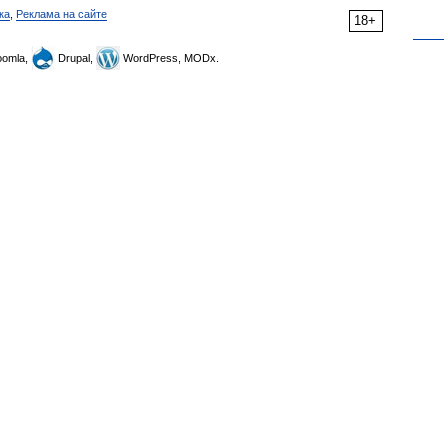
ка
,
Реклама на сайте
18+
omla,
Drupal,
WordPress, MODx.