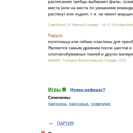
расписанию
гребцы
выбирают
фалы
,
осаж
места
(
или
на
места
по
указаниям
команд
растянут
или
поднят
,
т
.
е
.
не
имеет
морщи
Самойлов
К
.
И
.
Морской
словарь
. -
М
.-
Л
.
:
Государстве
Паруса
полотнища
или
гибкие
пластины
для
прео
Являются
самым
древним
после
шестов
и
хлопчатобумажных
тканей
и
других
матери
EdwART
.
Толковый
Военно
-
морской
Словарь
,
2010
.
Игры ⚽
Нужен реферат?
Синонимы
:
парусина
,
парусища
,
созвездие
ПАРТИЯ