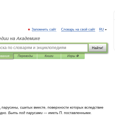
Запомнить сайт
Словарь на свой сайт
RU
едии на Академике
Найти!
ования
Переводы
Книги
Игры ⚽
щ
парусины
,
сшитых
вместе
,
поверхности
которых
вследствие
удно
.
Быть
под
парусами
—
иметь
П
.
поставленными
.