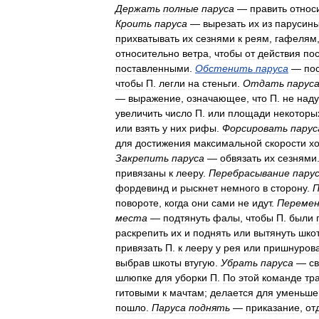
Держать
полные
паруса
—
править
относ
Кроить
паруса
—
вырезать
их
из
парусин
прихватывать
их
сезнями
к
реям
,
гафелям
относительно
ветра
,
чтобы
от
действия
по
поставленными
.
Обстенить
паруса
—
по
чтобы
П
.
легли
на
стеньги
.
Отдать
парус
—
выражение
,
означающее
,
что
П
.
не
над
увеличить
число
П
.
или
площади
некоторы
или
взять
у
них
рифы
.
Форсировать
парус
для
достижения
максимальной
скорости
х
Закрепить
паруса
—
обвязать
их
сезнями
привязаны
к
лееру
.
Перебрасывание
пару
фордевинд
и
рыскнет
немного
в
сторону
.
П
повороте
,
когда
они
сами
не
идут
.
Переме
места
—
подтянуть
фалы
,
чтобы
П
.
были
раскрепить
их
и
поднять
или
вытянуть
шко
привязать
П
.
к
лееру
у
рея
или
пришнуров
выбрав
шкоты
втугую
.
Убрать
паруса
—
с
шлюпке
для
уборки
П
.
По
этой
команде
тр
гитовыми
к
мачтам
;
делается
для
уменьше
пошло
.
Паруса
поднять
—
приказание
,
от