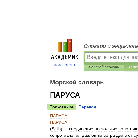
Словари и энциклоп
academic.ru
Морской словарь
Толк
Морской словарь
ПАРУСА
Толкование
Перевод
ПАРУСА
ПАРУСА
(
Sails
) —
соединение
нескольких
полотни
сопротивления
давлению
ветра
двигают
с