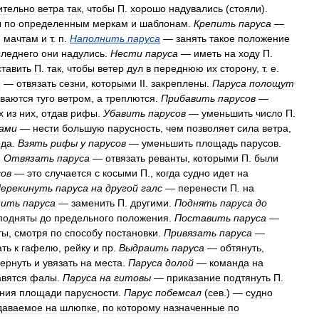
ительно
ветра
так
,
чтобы
П
.
хорошо
надувались
(
стояли
).
ы
по
определенным
меркам
и
шаблонам
.
Крепить
паруса
—
,
мачтам
и
т
.
п
.
Наполнить
паруса
—
занять
такое
положение
следнего
они
надулись
.
Нести
паруса
—
иметь
на
ходу
П
.
ставить
П
.
так
,
чтобы
ветер
дул
в
переднюю
их
сторону
,
т
.
е
.
а
—
отвязать
сезни
,
которыми
II
.
закреплены
.
Паруса
полощут
уваются
туго
ветром
,
а
треплются
.
Прибавить
парусов
—
х
из
них
,
отдав
рифы
.
Убавить
парусов
—
уменьшить
число
П
.
ами
—
нести
большую
парусность
,
чем
позволяет
сила
ветра
,
ода
.
Взять
рифы
у
парусов
—
уменьшить
площадь
парусов
.
.
Отвязать
паруса
—
отвязать
реванты
,
которыми
П
.
были
сов
—
это
случается
с
косыми
П
.,
когда
судно
идет
на
ерекинуть
паруса
на
другой
галс
—
перенести
П
.
на
нить
паруса
—
заменить
П
.
другими
.
Поднять
паруса
до
подняты
до
предельного
положения
.
Поставить
паруса
—
ты
,
смотря
по
способу
постановки
.
Привязать
паруса
—
ать
к
гафелю
,
рейку
и
пр
.
Выдраить
паруса
—
обтянуть
,
вернуть
и
увязать
на
места
.
Паруса
долой
—
команда
на
авятся
фалы
.
Паруса
на
гитовы
—
приказание
подтянуть
П
.
ния
площади
парусности
.
Парус
побемсал
(
сев
.) —
судно
даваемое
на
шлюпке
,
по
которому
назначенные
по