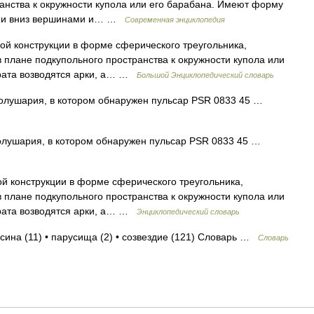
ранства к окружности купола или его барабана. Имеют форму
ыми вниз вершинами и… …
Современная энциклопедия
й конструкции в форме сферического треугольника,
 плане подкупольного пространства к окружности купола или
драта возводятся арки, а… …
Большой Энциклопедический словарь
 полушария, в котором обнаружен пульсар PSR 0833 45 …
полушария, в котором обнаружен пульсар PSR 0833 45 …
й конструкции в форме сферического треугольника,
 плане подкупольного пространства к окружности купола или
драта возводятся арки, а… …
Энциклопедический словарь
усина (11) • парусища (2) • созвездие (121) Словарь …
Словарь