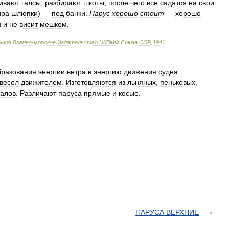
ивают
галсы
,
разбирают
шкоты
,
после
чего
все
садятся
на
свои
ира
шлюпки
) —
под
банки
.
Парус
хорошо
стоит
—
хорошо
н
и
не
висит
мешком
.
нное
Военно
-
морское
Издательство
НКВМФ
Союза
ССР
,
1941
бразования
энергии
ветра
в
энергию
движения
судна
.
весел
движителем
.
Изготовляются
из
льняных
,
пеньковых
,
алов
.
Различают
паруса
прямые
и
косые
.
ПАРУСА ВЕРХНИЕ