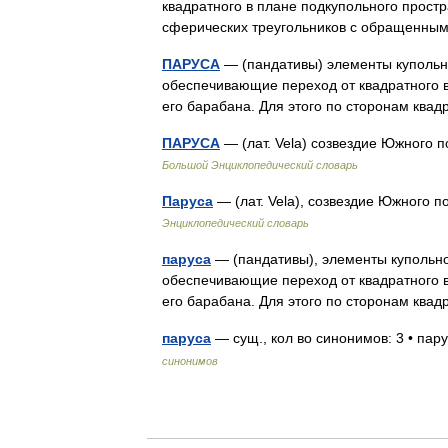
квадратного в плане подкупольного прост
сферических треугольников с обращенн
ПАРУСА
— (пандативы) элементы купольно
обеспечивающие переход от квадратного в
его барабана. Для этого по сторонам ква
ПАРУСА
— (лат. Vela) созвездие Южного
Большой Энциклопедический словарь
Паруса
— (лат. Vela), созвездие Южного 
Энциклопедический словарь
паруса
— (пандативы), элементы купольно
обеспечивающие переход от квадратного в
его барабана. Для этого по сторонам ква
паруса
— сущ., кол во синонимов: 3 • пар
синонимов