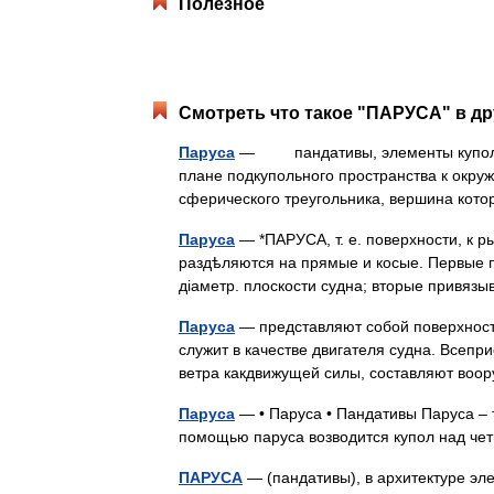
Полезное
Смотреть что такое "ПАРУСА" в др
Паруса
— пандативы, элементы купольно
плане подкупольного пространства к окру
сферического треугольника, вершина ко
Паруса
— *ПАРУСА, т. е. поверхности, к ры
раздѣляются на прямые и косые. Первые 
діаметр. плоскости судна; вторые прив
Паруса
— представляют собой поверхност
служит в качестве двигателя судна. Всеп
ветра какдвижущей силы, составляют во
Паруса
— • Паруса • Пандативы Паруса – 
помощью паруса возводится купол над 
ПАРУСА
— (пандативы), в архитектуре эл