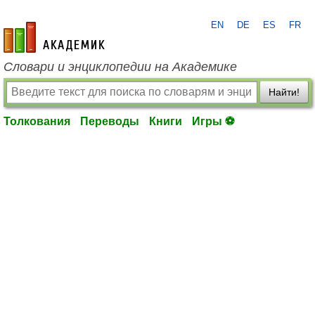
EN
DE
ES
FR
academic.ru
Словари и энциклопедии на Академике
Найти!
Толкования
Переводы
Книги
Игры ⚽