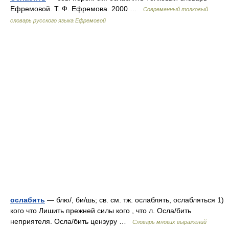
Ефремовой. Т. Ф. Ефремова. 2000 …
Современный толковый
словарь русского языка Ефремовой
ослабить
— блю/, би/шь; св. см. тж. ослаблять, ослабляться 1)
кого что Лишить прежней силы кого , что л. Осла/бить
неприятеля. Осла/бить цензуру …
Словарь многих выражений