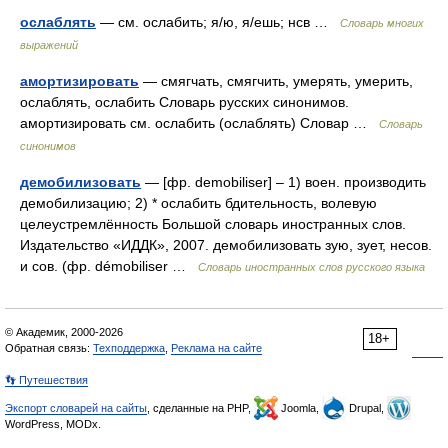
ослаблять
— см. ослабить; я/ю, я/ешь; нсв …
Словарь многих
выражений
амортизировать
— смягчать, смягчить, умерять, умерить,
ослаблять, ослабить Словарь русских синонимов.
амортизировать см. ослабить (ослаблять) Словар …
Словарь
синонимов
демобилизовать
— [фр. demobiliser] – 1) воен. производить
демобилизацию; 2) * ослабить бдительность, волевую
целеустремлённость Большой словарь иностранных слов.
Издательство «ИДДК», 2007. демобилизовать зую, зует, несов.
и сов. (фр. démobiliser …
Словарь иностранных слов русского языка
© Академик, 2000-2026
18+
Обратная связь:
Техподдержка
,
Реклама на сайте
👣 Путешествия
Экспорт словарей на сайты
, сделанные на PHP,
Joomla,
Drupal,
WordPress, MODx.