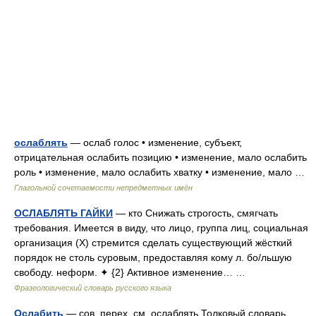
ослаблять
— ослаб голос • изменение, субъект,
отрицательная ослабить позицию • изменение, мало ослабить
роль • изменение, мало ослабить хватку • изменение, мало …
Глагольной сочетаемости непредметных имён
ОСЛАБЛЯТЬ ГАЙКИ
— кто Снижать строгость, смягчать
требования. Имеется в виду, что лицо, группа лиц, социальная
организация (Х) стремится сделать существующий жёсткий
порядок не столь суровым, предоставляя кому л. бо/льшую
свободу. неформ. ✦ {2} Активное изменение… …
Фразеологический словарь русского языка
Ослабить
— сов. перех. см. ослаблять Толковый словарь