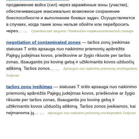
продвижение войск (сил) через заражённые зоны (участки),
обеспечивающее максимально возможное сохранение
боеспособности и выполнение боевых задач. Осуществляется
в случаях, когда такие зоны нельзя обойти или перебросить
через… …
Гражданская защита. Понятийно-терминологический словарь
negotiation of contaminated zones
— taršos zonų įveikimas
statusas T sritis apsauga nuo naikinimo priemonių apibrėžtis
Pajėgų judėjimas kovos, prieškovine ar žygio rikiuote per taršos
zonas, išsaugantis jos kovinę gebą ir užtikrinantis kovos užduočių
atlikimą. Taršos zonos… …
Apsaugos nuo naikinimo priemonių enciklopedinis
žodynas
taršos zonų įveikimas
— statusas T sritis apsauga nuo naikinimo
priemonių apibrėžtis Pajėgų judėjimas kovos, prieškovine ar žygio
rikiuote per taršos zonas, išsaugantis jos kovinę gebą ir
užtikrinantis kovos užduočių atlikimą. Taršos zonos įveikiamos, kai
neįmanoma jų… …
Apsaugos nuo naikinimo priemonių enciklopedinis žodynas