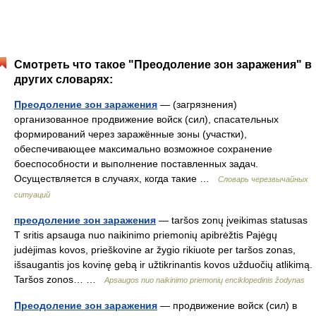
Смотреть что такое "Преодоление зон заражения" в
других словарях:
Преодоление зон заражения
— (загрязнения)
организованное продвижение войск (сил), спасательных
формирований через заражённые зоны (участки),
обеспечивающее максимально возможное сохранение
боеспособности и выполнение поставленных задач.
Осуществляется в случаях, когда такие …
Словарь черезвычайных
ситуаций
преодоление зон заражения
— taršos zonų įveikimas statusas
T sritis apsauga nuo naikinimo priemonių apibrėžtis Pajėgų
judėjimas kovos, prieškovine ar žygio rikiuote per taršos zonas,
išsaugantis jos kovinę gebą ir užtikrinantis kovos užduočių atlikimą.
Taršos zonos… …
Apsaugos nuo naikinimo priemonių enciklopedinis žodynas
Преодоление зон заражения
— продвижение войск (сил) в