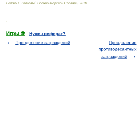
EdwART.
Толковый Военно-морской Словарь
,
2010
.
Игры ⚽
Нужен реферат?
Преодоление заграждений
Преодоление
противодесантных
заграждений