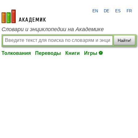
EN
DE
ES
FR
academic.ru
Словари и энциклопедии на Академике
Найти!
Толкования
Переводы
Книги
Игры ⚽