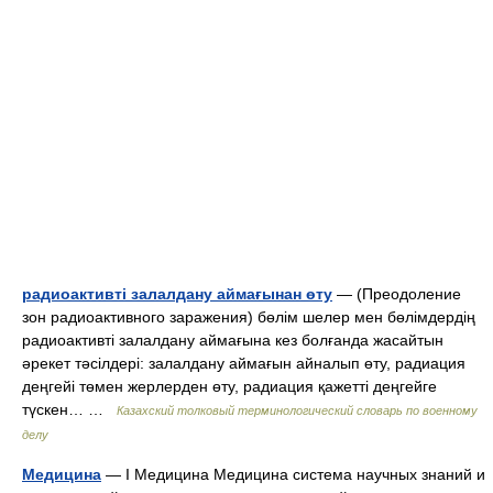
радиоактивті залалдану аймағынан өту
— (Преодоление
зон радиоактивного заражения) бөлім шелер мен бөлімдердің
радиоактивті залалдану аймағына кез болғанда жасайтын
әрекет тәсілдері: залалдану аймағын айналып өту, радиация
деңгейі төмен жерлерден өту, радиация қажетті деңгейге
түскен… …
Казахский толковый терминологический словарь по военному
делу
Медицина
— I Медицина Медицина система научных знаний и