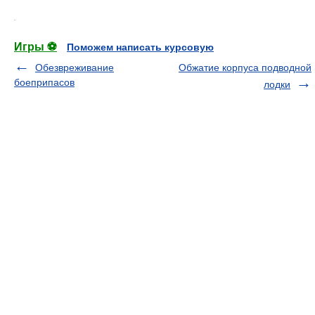
.
Игры ⚽
Поможем написать курсовую
Обезвреживание
Обжатие корпуса подводной
боеприпасов
лодки