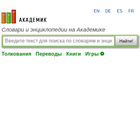
EN
DE
ES
FR
academic.ru
Словари и энциклопедии на Академике
Найти!
Толкования
Переводы
Книги
Игры ⚽