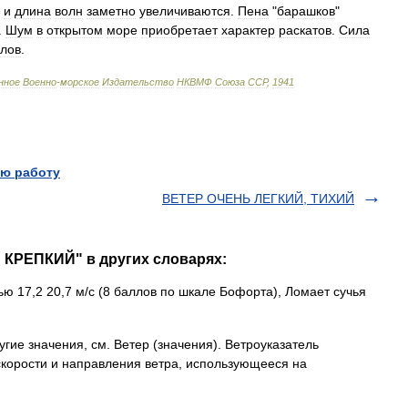
и
длина
волн
заметно
увеличиваются
.
Пена
"
барашков
"
.
Шум
в
открытом
море
приобретает
характер
раскатов
.
Сила
лов
.
нное
Военно
-
морское
Издательство
НКВМФ
Союза
ССР
,
1941
ю работу
ВЕТЕР ОЧЕНЬ ЛЕГКИЙ, ТИХИЙ
 КРЕПКИЙ" в других словарях:
ю 17,2 20,7 м/с (8 баллов по шкале Бофорта), Ломает сучья
гие значения, см. Ветер (значения). Ветроуказатель
корости и направления ветра, использующееся на