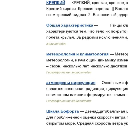
КРЕПКИЙ
— КРЕПКИЙ, крепкая, крепкое; кр
Крепкий кирпич. Крепкая веревка. || Впол
всем крепкий пиджак. 2. Выносливый, зд
Общая характеристика
— Птицы класс п
характеризуются тем, что тело их покрыт
полета крылья. За редкими исключениям
энциклопедия
метеорология и климатология
— Метеоро
метеорологии, изучающий динамику измен
– сезон, несколько лет, несколько десятк
Географическая энциклопедия
атмосферы циркуляция
— Основными фа
является солнечная радиация, циркуляци
совместном влиянии формируется климат
Географическая энциклопедия
Шкала Бофорта
— двенадцатибалльная ш
для приближенной оценки скорости ветра 
открытом море. Средняя скорость ветра 