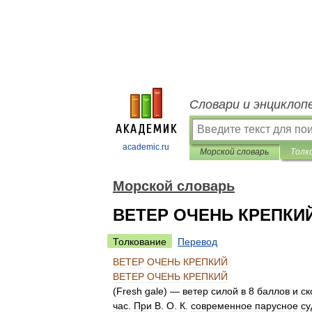
Словари и энциклоп
academic.ru
Морской словарь
Толк
Морской словарь
ВЕТЕР ОЧЕНЬ КРЕПКИ
Толкование
Перевод
ВЕТЕР
ОЧЕНЬ
КРЕПКИЙ
ВЕТЕР
ОЧЕНЬ
КРЕПКИЙ
(
Fresh
gale
) —
ветер
силой
в
8
баллов
и
ск
час
.
При
В
.
О
.
К
.
современное
парусное
су