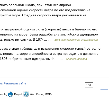
цатибалльная шкала, принятая Всемирной
лиженной оценки скорости ветра по его воздействию на
крытом море. Средняя скорость ветра указывается на… …
зуальной оценки силы (скорости) ветра в баллах по его
олнению на море. Была разработана английским адмиралом
ась только им самим. В 1874… …
Большая советская энциклопедия
ллах в виде таблицы для выражения скорости (силы) ветра по
олнению на море и способности ветра приводить в движение
5 1806 гг. британским адмиралом Ф.… …
Словарь ветров
ка
,
Реклама на сайте
18+
omla,
Drupal,
WordPress, MODx.