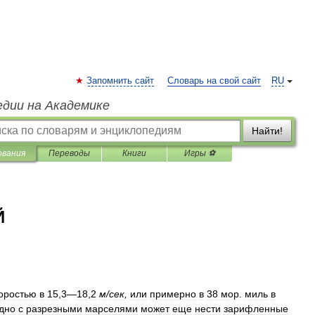
Запомнить сайт
Словарь на свой сайт
RU
едии на Академике
Найти!
ования
Переводы
Книги
Игры ⚽
Й
оростью
в
15
,
3
—
18
,
2
м
/
сек
,
или
примерно
в
38
мор
.
миль
в
дно
с
разрезными
марселями
может
еще
нести
зарифленные