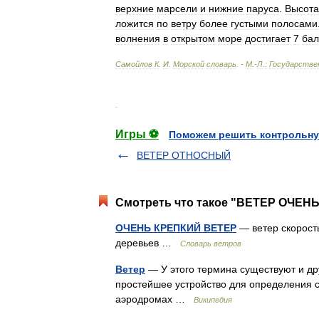
верхние
марсели
и
нижние
паруса
.
Высота
ложится
по
ветру
более
густыми
полосами
волнения
в
открытом
море
достигает
7
бал
Самойлов
К
.
И
.
Морской
словарь
. -
М
.-
Л
.
:
Государстве
.
Игры ⚽
Поможем решить контрольну
ВЕТЕР ОТНОСНЫЙ
Смотреть что такое "ВЕТЕР ОЧЕНЬ
ОЧЕНЬ КРЕПКИЙ ВЕТЕР
— ветер скорость
деревьев …
Словарь ветров
Ветер
— У этого термина существуют и дру
простейшее устройство для определения с
аэродромах …
Википедия