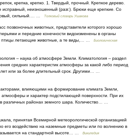
епок, крепка, крепко. 1. Твердый, прочный. Крепкое дерево.
не исправный, неизношенный (разг.). Брюки еще крепкие. Со
оровый, сильный.… …
Толковый словарь Ушакова
озвоночных животных, представители которого хорошо
о перьями и передние конечности видоизменены в органы
и, птицы летающие животные, а те виды,… …
Биологическая
логия – наука об атмосфере Земли. Климатология – раздел
ения средних характеристик атмосферы за какой либо период
ов лет или за более длительный срок. Другими… …
кторами, влияющими на формирование климата Земли,
я атмосферы и характер подстилающей поверхности. При их
 в различных районах земного шара. Количество… …
кала, принятая Всемирной метеорологической организацией
по его воздействию на наземные предметы или по волнению в
указывается на стандартной высоте… …
Википедия