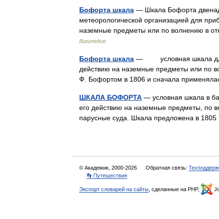
Бофорта шкала
— Шкала Бофорта двенад
метеорологической организацией для приб
наземные предметы или по волнению в от
Википедия
Бофорта шкала
— условная шкала для ви
действию на наземные предметы или по в
Ф. Бофортом в 1806 и сначала применял
ШКАЛА БОФОРТА
— условная шкала в ба
его действию на наземные предметы, по в
парусные суда. Шкала предложена в 180
© Академик, 2000-2026
Обратная связь:
Техподдерж
👣 Путешествия
Экспорт словарей на сайты
, сделанные на PHP,
Jo