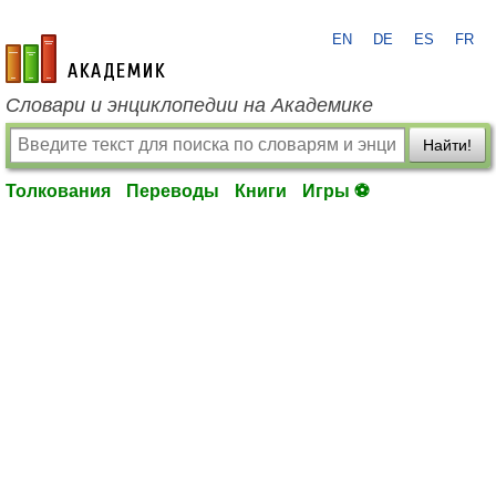
EN
DE
ES
FR
academic.ru
Словари и энциклопедии на Академике
Найти!
Толкования
Переводы
Книги
Игры ⚽