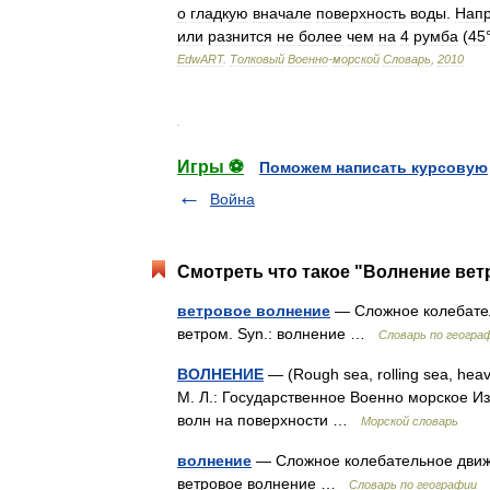
о
гладкую
вначале
поверхность
воды
.
Нап
или
разнится
не
более
чем
на
4
румба
(
45
EdwART
.
Толковый
Военно
-
морской
Словарь
,
2010
.
Игры ⚽
Поможем написать курсовую
Война
Смотреть что такое "Волнение вет
ветровое волнение
— Сложное колебател
ветром. Syn.: волнение …
Словарь по геогра
ВОЛНЕНИЕ
— (Rough sea, rolling sea, hea
М. Л.: Государственное Военно морское 
волн на поверхности …
Морской словарь
волнение
— Сложное колебательное движе
ветровое волнение …
Словарь по географии