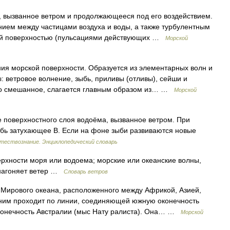
 вызванное ветром и продолжающееся под его воздействием.
нием между частицами воздуха и воды, а также турбулентным
кой поверхностью (пульсациями действующих …
Морской
ия морской поверхности. Образуется из элементарных волн и
 ветровое волнение, зыбь, приливы (отливы), сейши и
то смешанное, слагается главным образом из… …
Морской
 поверхностного слоя водоёма, вызванное ветром. При
зыбь затухающее В. Если на фоне зыби развиваются новые
тествознание. Энциклопедический словарь
рхности моря или водоема; морские или океанские волны,
 нагоняет ветер …
Словарь ветров
Мирового океана, расположенного между Африкой, Азией,
ним проходит по линии, соединяющей южную оконечность
конечность Австралии (мыс Нату ралиста). Она… …
Морской