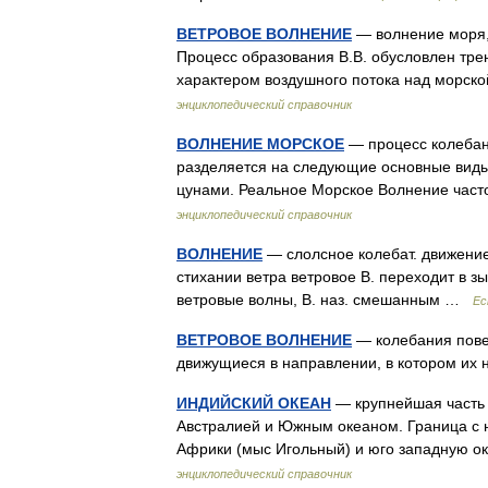
ВЕТРОВОЕ ВОЛНЕНИЕ
— волнение моря,
Процесс образования В.В. обусловлен тре
характером воздушного потока над морс
энциклопедический справочник
ВОЛНЕНИЕ МОРСКОЕ
— процесс колебан
разделяется на следующие основные виды:
цунами. Реальное Морское Волнение час
энциклопедический справочник
ВОЛНЕНИЕ
— слолсное колебат. движение
стихании ветра ветровое В. переходит в 
ветровые волны, В. наз. смешанным …
Ес
ВЕТРОВОЕ ВОЛНЕНИЕ
— колебания пове
движущиеся в направлении, в котором их
ИНДИЙСКИЙ ОКЕАН
— крупнейшая часть 
Австралией и Южным океаном. Граница с 
Африки (мыс Игольный) и юго западную о
энциклопедический справочник