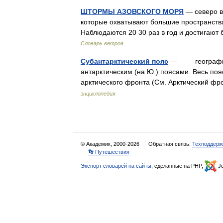
ШТОРМЫ АЗОВСКОГО МОРЯ
— северо в
которые охватывают большие пространств
Наблюдаются 20 30 раз в год и достигаю
Словарь ветров
Субантарктический пояс
— географичес
антарктическим (на Ю.) поясами. Весь по
арктического фронта (См. Арктический ф
энциклопедия
© Академик, 2000-2026
Обратная связь:
Техподдерж
👣 Путешествия
Экспорт словарей на сайты
, сделанные на PHP,
Jo