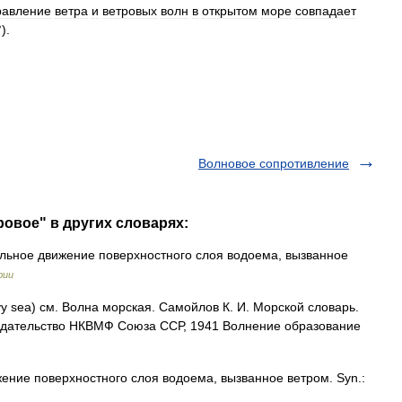
равление
ветра
и
ветровых
волн
в
открытом
море
совпадает
°).
Волновое сопротивление
ровое" в других словарях:
ьное движение поверхностного слоя водоема, вызванное
фии
vy sea) см. Волна морская. Самойлов К. И. Морской словарь.
Издательство НКВМФ Союза ССР, 1941 Волнение образование
ние поверхностного слоя водоема, вызванное ветром. Syn.: