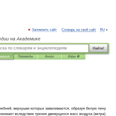
Запомнить сайт
Словарь на свой сайт
RU
едии на Академике
Найти!
ования
Переводы
Книги
Игры ⚽
ребней
,
верхушки
которых
заваливаются
,
образуя
белую
пену
озникает
вследствие
трения
движущихся
масс
воздуха
(
ветра
)