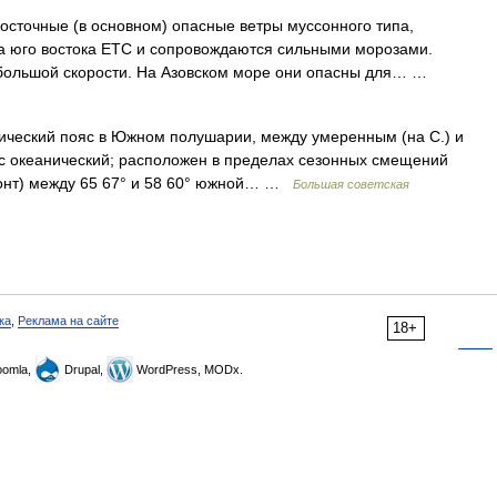
осточные (в основном) опасные ветры муссонного типа,
а юго востока ETC и сопровождаются сильными морозами.
т большой скорости. На Азовском море они опасны для… …
кий пояс в Южном полушарии, между умеренным (на С.) и
яс океанический; расположен в пределах сезонных смещений
ронт) между 65 67° и 58 60° южной… …
Большая советская
ка
,
Реклама на сайте
18+
omla,
Drupal,
WordPress, MODx.