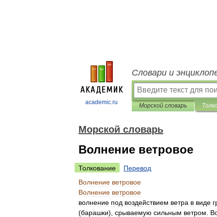
Словари и энциклоп
academic.ru
Морской словарь
Толк
Морской словарь
Волнение ветровое
Толкование
Перевод
Волнение
ветровое
Волнение
ветровое
волнение
под
воздействием
ветра
в
виде
г
(
барашки
),
срываемую
сильным
ветром
.
В