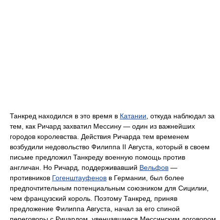
Танкред находился в это время в
Катании
, откуда наблюдал за
тем, как Ричард захватил Мессину — один из важнейших
городов королевства. Действия Ричарда тем временем
возбудили недовольство Филиппа II Августа, который в своем
письме предложил Танкреду военную помощь против
англичан. Но Ричард, поддерживавший
Вельфов
—
противников
Гогенштауфенов
в Германии, был более
предпочтительным потенциальным союзником для Сицилии,
чем французский король. Поэтому Танкред, приняв
предложение Филиппа Августа, начал за его спиной
переговоры с Ричардом, увенчавшиеся Мессинским договором