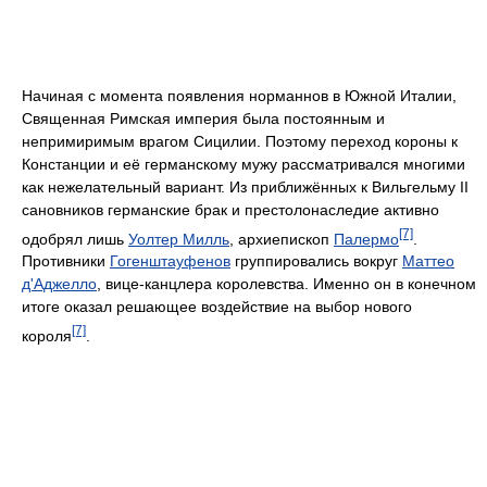
Начиная с момента появления норманнов в Южной Италии,
Священная Римская империя была постоянным и
непримиримым врагом Сицилии. Поэтому переход короны к
Констанции и её германскому мужу рассматривался многими
как нежелательный вариант. Из приближённых к Вильгельму II
сановников германские брак и престолонаследие активно
[7]
одобрял лишь
Уолтер Милль
, архиепископ
Палермо
.
Противники
Гогенштауфенов
группировались вокруг
Маттео
д'Аджелло
, вице-канцлера королевства. Именно он в конечном
итоге оказал решающее воздействие на выбор нового
[7]
короля
.