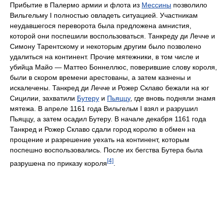
Прибытие в Палермо армии и флота из
Мессины
позволило
Вильгельму I полностью овладеть ситуацией. Участникам
неудавшегося переворота была предложена амнистия,
которой они поспешили воспользоваться. Танкреду ди Лечче и
Симону Тарентскому и некоторым другим было позволено
удалиться на континент. Прочие мятежники, в том числе и
убийца Майо — Маттео Боннеллюс, поверившие слову короля,
были в скором времени арестованы, а затем казнены и
искалечены. Танкред ди Лечче и Рожер Склаво бежали на юг
Сицилии, захватили
Бутеру
и
Пьяццу
, где вновь подняли знамя
мятежа. В апреле 1161 года Вильгельм I взял и разрушил
Пьяццу, а затем осадил Бутеру. В начале декабря 1161 года
Танкред и Рожер Склаво сдали город королю в обмен на
прощение и разрешение уехать на континент, которым
поспешно воспользовались. После их бегства Бутера была
[4]
разрушена по приказу короля
.