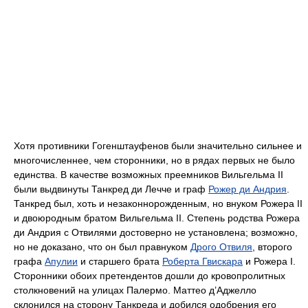
Хотя противники Гогенштауфенов были значительно сильнее и
многочисленнее, чем сторонники, но в рядах первых не было
единства. В качестве возможных преемников Вильгельма II
были выдвинуты Танкред ди Лечче и граф
Рожер ди Андрия
.
Танкред был, хоть и незаконнорожденным, но внуком Рожера II
и двоюродным братом Вильгельма II. Степень родства Рожера
ди Андрия с Отвилями достоверно не установлена; возможно,
но не доказано, что он был правнуком
Дрого Отвиля
, второго
графа
Апулии
и старшего брата
Роберта Гвискара
и Рожера I.
Сторонники обоих претендентов дошли до кровопролитных
столкновений на улицах Палермо. Маттео д’Аджелло
склонился на сторону Танкреда и добился одобрения его