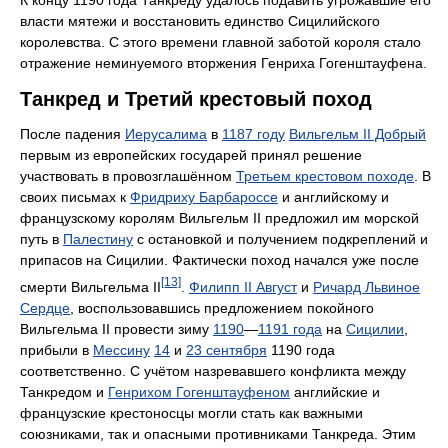
власти мятежи и восстановить единство Сицилийского
королевства. С этого времени главной заботой короля стало
отражение неминуемого вторжения Генриха Гогенштауфена.
Танкред и Третий крестовый поход
После падения
Иерусалима
в
1187 году
Вильгельм II Добрый
первым из европейских государей принял решение
участвовать в провозглашённом
Третьем крестовом походе
. В
своих письмах к
Фридриху Барбароссе
и английскому и
французскому королям Вильгельм II предложил им морской
путь в
Палестину
с остановкой и получением подкреплений и
припасов на Сицилии. Фактически поход начался уже после
[13]
смерти Вильгельма II
.
Филипп II Август
и
Ричард Львиное
Сердце
, воспользовавшись предложением покойного
Вильгельма II провести зиму
1190
—
1191 года
на
Сицилии
,
прибыли в
Мессину
14
и
23 сентября
1190 года
соответственно. С учётом назревавшего конфликта между
Танкредом и
Генрихом Гогенштауфеном
английские и
французские крестоносцы могли стать как важными
союзниками, так и опасными противниками Танкреда. Этим