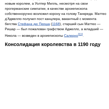
новым королем, а Уолтер Милль, несмотря на свои
прогерманские симпатии, в качестве архиепископа
собственноручно возложил корону на голову Танкреда. Маттео
д’Аджелло получил пост канцлера, вакантный с момента
бегства
Стефана дю Перша
(
1168
), старший сын Маттео —
Ришар — был пожалован графством Аджелло, а младший —
[11]
Никола — возведен в архиепископы
Салерно
.
Консолидация королевства в 1190 году