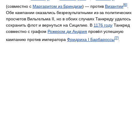
[6]
(совместно с
Маргаритом из Бриндизи
) — против
Византии
.
Обе кампании оказались безрезультатными из-за политических
просчетов Вильгельма II, но в обоих случаях Танкреду удалось
сохранить флот и вернуться на Сицилию. В
1176 году
Танкред
совместно с графом
Рожером ди Андрия
провёл успешную
[7]
кампанию против императора
Фридриха I Барбароссы
.