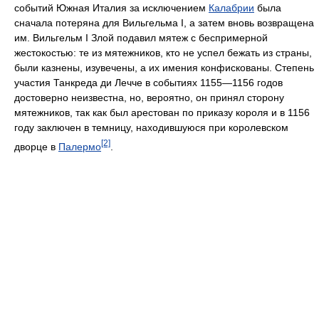
событий Южная Италия за исключением
Калабрии
была
сначала потеряна для Вильгельма I, а затем вновь возвращена
им. Вильгельм I Злой подавил мятеж с беспримерной
жестокостью: те из мятежников, кто не успел бежать из страны,
были казнены, изувечены, а их имения конфискованы. Степень
участия Танкреда ди Лечче в событиях 1155—1156 годов
достоверно неизвестна, но, вероятно, он принял сторону
мятежников, так как был арестован по приказу короля и в 1156
году заключен в темницу, находившуюся при королевском
[2]
дворце в
Палермо
.