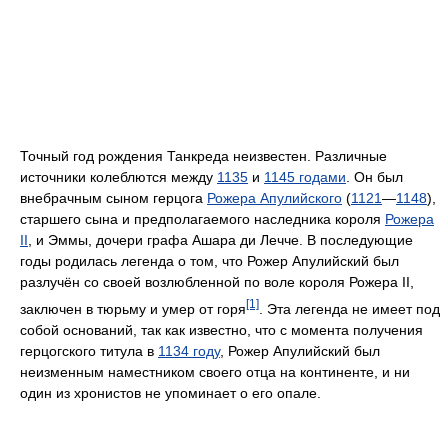
Точный год рождения Танкреда неизвестен. Различные
источники колеблются между
1135
и
1145 годами
. Он был
внебрачным сыном герцога
Рожера Апулийского
(
1121
—
1148
),
старшего сына и предполагаемого наследника короля
Рожера
II
, и Эммы, дочери графа Ашара ди Лечче. В последующие
годы родилась легенда о том, что Рожер Апулийский был
разлучён со своей возлюбленной по воле короля Рожера II,
[1]
заключен в тюрьму и умер от горя
. Эта легенда не имеет под
собой оснований, так как известно, что с момента получения
герцогского титула в
1134 году
, Рожер Апулийский был
неизменным наместником своего отца на континенте, и ни
один из хронистов не упоминает о его опале.