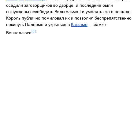
осадили заговорщиков во дворце, и последние были
вынуждены освободить Вильгельма I и умолять его о пощаде.
Король публично помиловал их и позволил беспрепятственно
покинуть Палермо и укрыться в
Каккамо
— замке
[3]
Боннеллюса
.