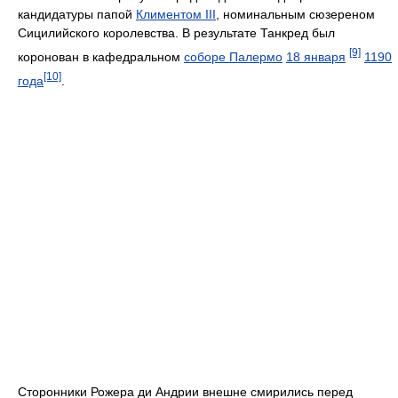
кандидатуры папой
Климентом III
, номинальным сюзереном
Сицилийского королевства. В результате Танкред был
[9]
коронован в кафедральном
соборе Палермо
18 января
1190
[10]
года
.
Сторонники Рожера ди Андрии внешне смирились перед