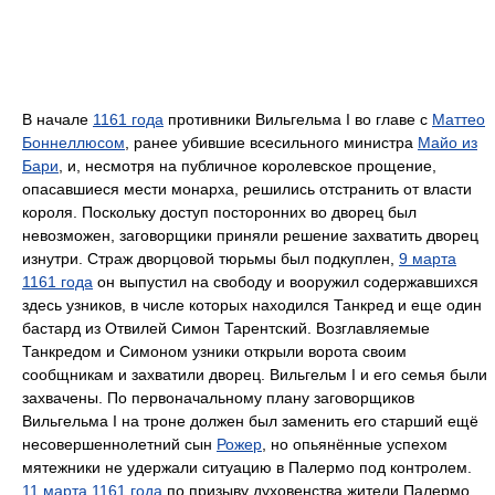
В начале
1161 года
противники Вильгельма I во главе с
Маттео
Боннеллюсом
, ранее убившие всесильного министра
Майо из
Бари
, и, несмотря на публичное королевское прощение,
опасавшиеся мести монарха, решились отстранить от власти
короля. Поскольку доступ посторонних во дворец был
невозможен, заговорщики приняли решение захватить дворец
изнутри. Страж дворцовой тюрьмы был подкуплен,
9 марта
1161 года
он выпустил на свободу и вооружил содержавшихся
здесь узников, в числе которых находился Танкред и еще один
бастард из Отвилей Симон Тарентский. Возглавляемые
Танкредом и Симоном узники открыли ворота своим
сообщникам и захватили дворец. Вильгельм I и его семья были
захвачены. По первоначальному плану заговорщиков
Вильгельма I на троне должен был заменить его старший ещё
несовершеннолетний сын
Рожер
, но опьянённые успехом
мятежники не удержали ситуацию в Палермо под контролем.
11 марта
1161 года
по призыву духовенства жители Палермо