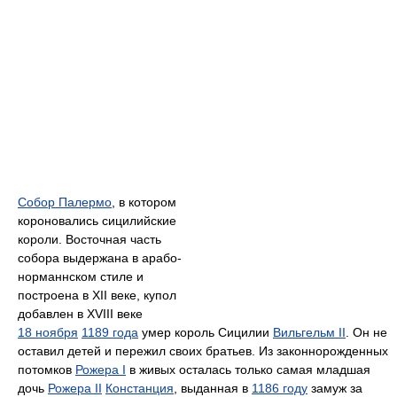
Собор Палермо
, в котором
короновались сицилийские
короли. Восточная часть
собора выдержана в арабо-
норманнском стиле и
построена в XII веке, купол
добавлен в XVIII веке
18 ноября
1189 года
умер король Сицилии
Вильгельм II
. Он не
оставил детей и пережил своих братьев. Из законнорожденных
потомков
Рожера I
в живых осталась только самая младшая
дочь
Рожера II
Констанция
, выданная в
1186 году
замуж за