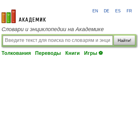
EN
DE
ES
FR
academic.ru
Словари и энциклопедии на Академике
Найти!
Толкования
Переводы
Книги
Игры ⚽