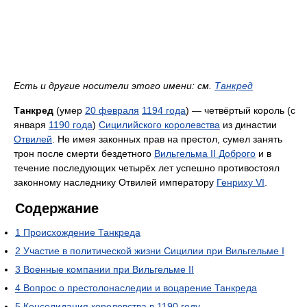
Есть и другие носители этого имени: см.
Танкред
Танкред
(умер
20 февраля
1194 года
) — четвёртый король (с
января
1190 года
)
Сицилийского королевства
из династии
Отвилей
. Не имея законных прав на престол, сумел занять
трон после смерти бездетного
Вильгельма II Доброго
и в
течение последующих четырёх лет успешно противостоял
законному наследнику Отвилей императору
Генриху VI
.
Содержание
1
Происхождение Танкреда
2
Участие в политической жизни Сицилии при Вильгельме I
3
Военные компании при Вильгельме II
4
Вопрос о престолонаследии и воцарение Танкреда
5
Консолидация королевства в 1190 году