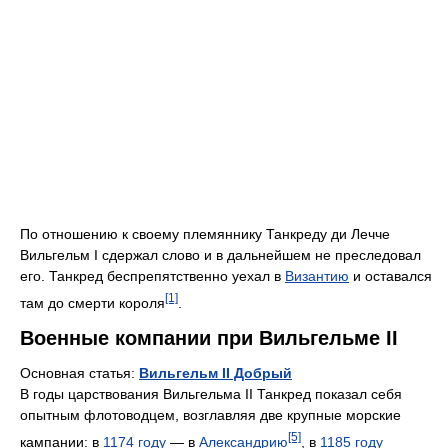
По отношению к своему племяннику Танкреду ди Лечче
Вильгельм I сдержал слово и в дальнейшем не преследовал
его. Танкред беспрепятственно уехал в
Византию
и оставался
[1]
там до смерти короля
.
Военные компании при Вильгельме II
Основная статья:
Вильгельм II Добрый
В годы царствования Вильгельма II Танкред показал себя
опытным флотоводцем, возглавляя две крупные морские
[5]
кампании: в
1174 году
— в
Александрию
, в
1185 году