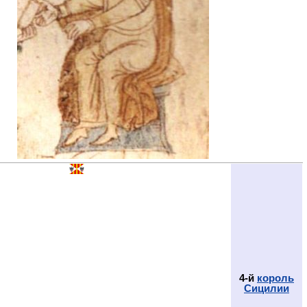
4-й
король
Сицилии