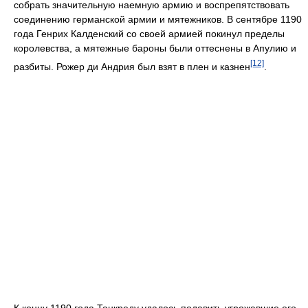
собрать значительную наемную армию и воспрепятствовать
соединению германской армии и мятежников. В сентябре 1190
года Генрих Калденский со своей армией покинул пределы
королевства, а мятежные бароны были оттеснены в Апулию и
[12]
разбиты. Рожер ди Андрия был взят в плен и казнен
.
К концу 1190 года Танкреду удалось подавить угрожавшие его