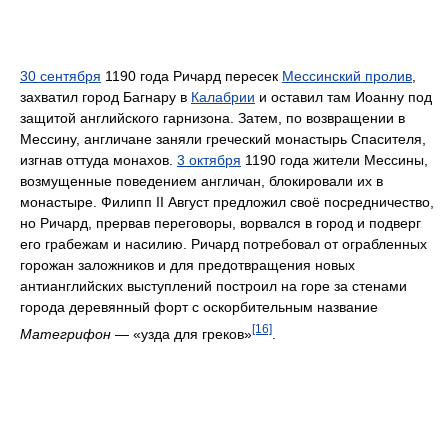
30 сентября
1190 года Ричард пересек
Мессинский пролив
,
захватил город Багнару в
Калабрии
и оставил там Иоанну под
защитой английского гарнизона. Затем, по возвращении в
Мессину, англичане заняли греческий монастырь Спасителя,
изгнав оттуда монахов.
3 октября
1190 года жители Мессины,
возмущенные поведением англичан, блокировали их в
монастыре. Филипп II Август предложил своё посредничество,
но Ричард, прервав переговоры, ворвался в город и подверг
его грабежам и насилию. Ричард потребовал от ограбленных
горожан заложников и для предотвращения новых
антианглийских выступлений построил на горе за стенами
города деревянный форт с оскорбительным название
[16]
Матегрифон
— «узда для греков»
.