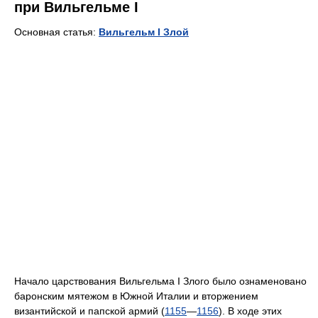
при Вильгельме I
Основная статья:
Вильгельм I Злой
Начало царствования Вильгельма I Злого было ознаменовано
баронским мятежом в Южной Италии и вторжением
византийской и папской армий (
1155
—
1156
). В ходе этих