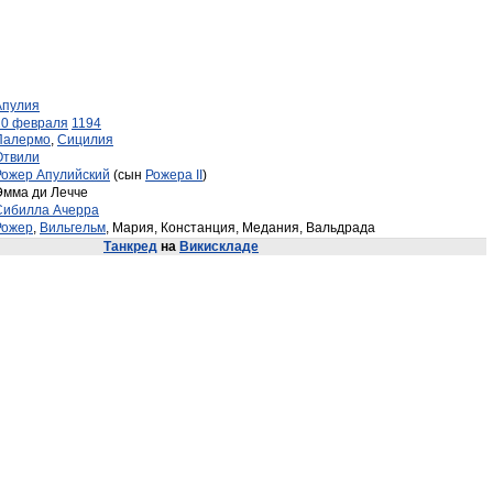
Апулия
20 февраля
1194
Палермо
,
Сицилия
Отвили
Рожер Апулийский
(сын
Рожера II
)
Эмма ди Лечче
Сибилла Ачерра
Рожер
,
Вильгельм
, Мария, Констанция, Медания, Вальдрада
Танкред
на
Викискладе