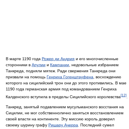
В марте 1190 года
Рожер ди Андрия
и его многочисленные
сторонники в
Апулии
и
Кампании
, недовольные избранием
Танкреда, подняли мятеж. Ради свержения Танкреда они
призвали на помощь
Генриха Гогенштауфена
, восхождению
которого на сицилийский трон они до этого противились. В мае
1190 года германская армия под командованием Генриха
[12]
Калденского вступила в пределы Сицилийского королевства
.
Танкред, занятый подавлением мусульманского восстания на
Сицилии, не мог собственнолично заняться восстановлением
своей власти на континенте. Эту миссию король доверил
своему шурину графу
Ришару Ачерра
. Последний сумел