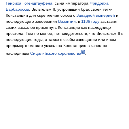
Генриха Гогенштауфена
, сына императора
Фридриха
Барбароссы
. Вильгельм II, устроивший брак своей тётки
Констанции для скрепления союза с
Западной империей
и
последующего завоевания
Византии
, в
1186 году
заставил
своих вассалов присягнуть Констанции как наследнице
престола. Тем не менее, нет свидетельств, что Вильгельм II в
последующие годы, а также в своём завещании или ином
предсмертном акте указал на Констанцию в качестве
[8]
наследницы
Сицилийского королевства
.