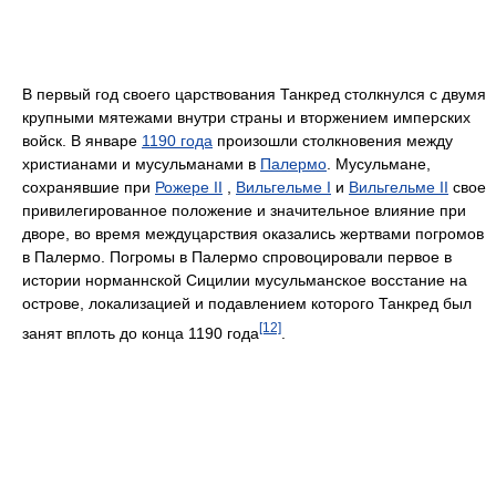
В первый год своего царствования Танкред столкнулся с двумя
крупными мятежами внутри страны и вторжением имперских
войск. В январе
1190 года
произошли столкновения между
христианами и мусульманами в
Палермо
. Мусульмане,
сохранявшие при
Рожере II
,
Вильгельме I
и
Вильгельме II
свое
привилегированное положение и значительное влияние при
дворе, во время междуцарствия оказались жертвами погромов
в Палермо. Погромы в Палермо спровоцировали первое в
истории норманнской Сицилии мусульманское восстание на
острове, локализацией и подавлением которого Танкред был
[12]
занят вплоть до конца 1190 года
.