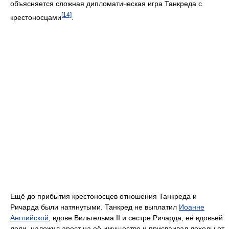
объясняется сложная дипломатическая игра Танкреда с
[14]
крестоносцами
.
Ещё до прибытия крестоносцев отношения Танкреда и
Ричарда были натянутыми. Танкред не выплатил
Иоанне
Английской
, вдове Вильгельма II и сестре Ричарда, её вдовьей
доли, наложил арест на её имущество и присваивал доходы от