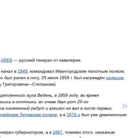
—
1893
) —
русский
генерал
от
кавалерии
.
начал
в
1849
,
командовал
Ивангородским
пехотным
полком
,
но
был
ранен
в
ногу
,
29
июня
1859
г
.
был
награждён
орденом
у
Григоровича
—
Степанова
)
крепленного
аула
Ведень
,
в
1859
году
,
во
время
вшись
в
охотники
,
во
главе
двух
рот
20
-
го
на
означенный
редут
и
взешел
на
вал
в
числе
первых
.
рдейским
Литовским
полком
,
а
в
1870
-
х
был
уже
дивизионным
енерал
-
губернатором
,
а
в
1887
,
помимо
этого
,
наказным