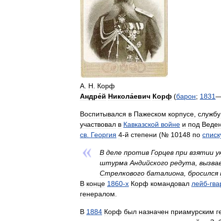
А
.
Н
.
Корф
Андре́й
Никола́евич
Корф
(
барон
;
1831
Воспитывался
в
Пажеском
корпусе
,
службу
участвовал
в
Кавказской
войне
и
под
Веде
св
.
Георгия
4
-
й
степени
(№
10148
по
списк
В
деле
против
Горцев
при
взятии
у
штурма
Андийского
редута
,
вызва
Стрелкового
баталиона
,
бросился
В
конце
1860
-
х
Корф
командовал
лейб
-
гва
генералом
.
В
1884
Корф
был
назначен
приамурским
г