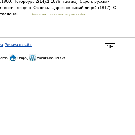
0, Петербург, 2(14).1.1876, там же], барон, русский
ляндских дворян. Окончил Царскосельский лицей (1817). С
 м отделении… …
Большая советская энциклопедия
ка
,
Реклама на сайте
18+
omla,
Drupal,
WordPress, MODx.