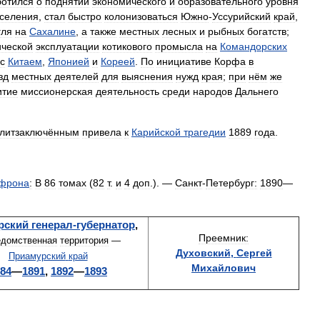
ботился
о
поднятии
экономического
и
образовательного
уровня
селения
,
стал
быстро
колонизоваться
Южно
-
Уссурийский
край
,
гля
на
Сахалине
,
а
также
местных
лесных
и
рыбных
богатств
;
ческой
эксплуатации
котикового
промысла
на
Командорских
с
Китаем
,
Японией
и
Кореей
.
По
инициативе
Корфа
в
зд
местных
деятелей
для
выяснения
нужд
края
;
при
нём
же
итие
миссионерская
деятельность
среди
народов
Дальнего
литзаключённым
привела
к
Карийской
трагедии
1889
года
.
фрона
:
В
86
томах
(
82
т
.
и
4
доп
.). —
Санкт
-
Петербург:
1890
—
рский
генерал
-
губернатор
,
Преемник:
едомственная
территория
—
Духовский
,
Сергей
Приамурский
край
Михайлович
84
—
1891
,
1892
—
1893