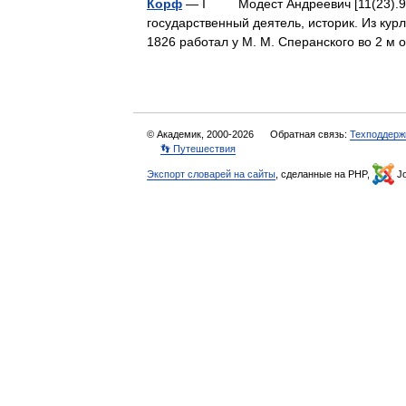
Корф
— I Модест Андреевич [11(23).9.180
государственный деятель, историк. Из кур
1826 работал у М. М. Сперанского во 2
© Академик, 2000-2026
Обратная связь:
Техподдерж
👣 Путешествия
Экспорт словарей на сайты
, сделанные на PHP,
Jo