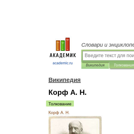
Словари и энциклоп
academic.ru
Википедия
Толкования
Википедия
Корф А. Н.
Толкование
Корф
А
.
Н
.