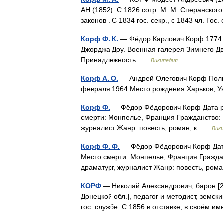
АН (1852). С 1826 сотр. М. М. Сперанског
законов . С 1834 гос. секр., с 1843 чл. Го
Корф Ф. К.
— Фёдор Карлович Корф 1774 
Джорджа Доу. Военная галерея Зимнего Дв
Принадлежность …
Википедия
Корф А. О.
— Андрей Олегович Корф Полн
февраля 1964 Место рождения Харьков,
Корф Ф.
— Фёдор Фёдорович Корф Дата ро
смерти: Монпелье, Франция Гражданство: 
журналист Жанр: повесть, роман, к …
Вик
Корф Ф. Ф.
— Фёдор Фёдорович Корф Дата
Место смерти: Монпелье, Франция Граждан
драматург, журналист Жанр: повесть, ром
КОРФ
— Николай Александрович, барон [2(1
Донецкой обл.], педагог и методист, земск
гос. службе. С 1856 в отставке, в своём