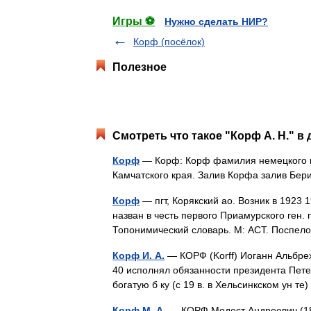
Игры ⚽
Нужно сделать НИР?
Корф (посёлок)
Полезное
Смотреть что такое "Корф А. Н." в 
Корф
— Корф: Корф фамилия немецкого 
Камчатского края. Залив Корфа залив Б
Корф
— пгт, Корякский ао. Возник в 1923 1
назван в честь первого Приамурского ген.
Топонимический словарь. М: АСТ. Поспе
Корф И. А.
— КОРФ (Korff) Иоганн Альбрех
40 исполнял обязанности президента Пете
богатую б ку (с 19 в. в Хельсинкском ун т
Корф М. А.
— КОРФ Модест Андреевич (1800