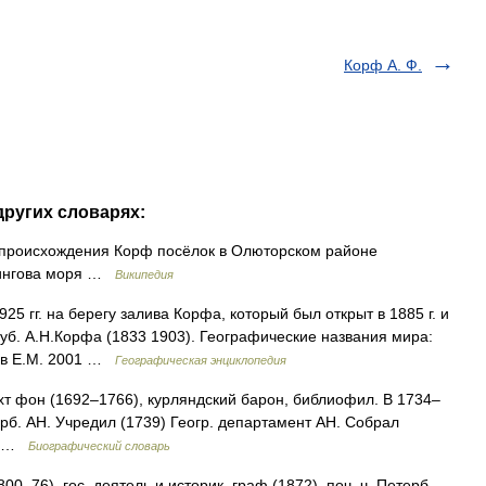
Корф А. Ф.
других словарях:
происхождения Корф посёлок в Олюторском районе
ерингова моря …
Википедия
925 гг. на берегу залива Корфа, который был открыт в 1885 г. и
 губ. А.Н.Корфа (1833 1903). Географические названия мира:
лов Е.М. 2001 …
Географическая энциклопедия
т фон (1692–1766), курляндский барон, библиофил. В 1734–
рб. АН. Учредил (1739) Геогр. департамент АН. Собрал
е) …
Биографический словарь
–76), гос. деятель и историк, граф (1872), поч. ч. Петерб.