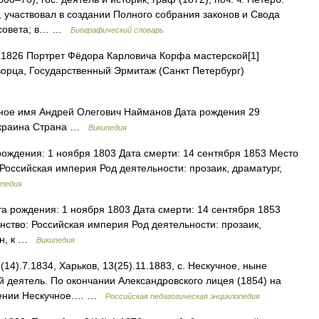
о, участвовал в создании Полного собрания законов и Свода
с. совета; в… …
Биографический словарь
1826 Портрет Фёдора Карловича Корфа мастерской[1]
орца, Государственный Эрмитаж (Санкт Петербург)
ое имя Андрей Олегович Найманов Дата рождения 29
 Украина Страна …
Википедия
ждения: 1 ноября 1803 Дата смерти: 14 сентября 1853 Место
Российская империя Род деятельности: прозаик, драматург,
ипедия
 рождения: 1 ноября 1803 Дата смерти: 14 сентября 1853
ство: Российская империя Род деятельности: прозаик,
ан, к …
Википедия
4).7.1834, Харьков, 13(25).11.1883, с. Нескучное, ныне
ий деятель. По окончании Александровского лицея (1854) на
 имении Нескучное.… …
Российская педагогическая энциклопедия