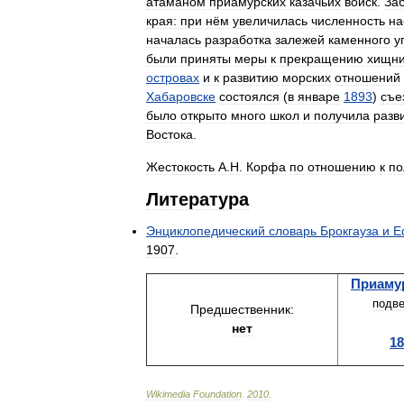
атаманом
приамурских
казачьих
войск
.
За
края:
при
нём
увеличилась
численность
на
началась
разработка
залежей
каменного
у
были
приняты
меры
к
прекращению
хищни
островах
и
к
развитию
морских
отношений
Хабаровске
состоялся
(
в
январе
1893
)
съе
было
открыто
много
школ
и
получила
разв
Востока
.
Жестокость
А
.
Н
.
Корфа
по
отношению
к
по
Литература
Энциклопедический
словарь
Брокгауза
и
Е
1907
.
Приаму
подв
Предшественник:
нет
18
Wikimedia
Foundation
.
2010
.