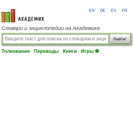
EN
DE
ES
FR
academic.ru
Словари и энциклопедии на Академике
Найти!
Толкования
Переводы
Книги
Игры ⚽