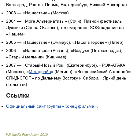
Волгоград, Ростов, Пермь, Екатеринбург, Нижний Новгород)
2003 — «Нашествие» (Москва)
2004 — «More Альтернативы» (Сочи), Пивной фестиваль
Лужники (Сцена Очаково), телемарафон SOSтрадание на
«Нашем»
2005 — «Нашествие» (Эммаус), «Наши в городе» (Питер)
2006 — «Нашествие» (Рязань), «Воздух» (Петразоводск),
«Старый мельник» (Кишинев)
2007 — «Старый-Новый Рок» (Екатеринбург), «РОК-АТАКА»
(Москва), «
Мегадрайв
» (Мегион), «Всероссийский Автопробег
СПИД-СТОП» по Дальнему Востоку и Сибири, «Яркий день»
(Тольятти)
Ссылки
Официальный сайт группы «Конец фильма»
.
Wikimedia Foundation
.
2010
.