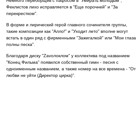
Немного переборщив с пафосом в "Умирать молодым",
Феклистов лихо исправляется в "Еще порочней" и "За
перекрестком".
В форме и лирический герой главного сочинителя группы,
такие композиции как "Алло!" и "Уходит лето" вполне могут
встать в один ряд с фирменными "Зажигалкой" или "Мои глаза
полны песка".
Благодаря диску "Zavолоклом" у коллектива под названием
"Конец Фильма" появился собственный гимн - песня с
одноименным названием, а также номер на все времена - "От
любви не уйти (Директор цирка)".