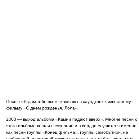
Песню «Я дам тебе все» включают в саундтрек к известному
фильму «С днем рожденья, Лола».
2003 — выход альбома «Камни падают вверх». Многие песни с
этого альбома вошли в сознание и в сердце слушателя именно
как песни группы «Конец фильма», группы самобытной, не
шаблонной, от которой можно ожидать чего-то большего, чем